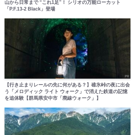
山から日常まで “これ1足”！ シリオの万能ローカット
「P.F.13-2 Black」登場
PR
【行き止まりレールの先に何がある？】碓氷峠の夜に出会
う「メロディック ライト ウォーク」で消えた鉄道の記憶
を追体験【群馬県安中市「廃線ウォーク」】