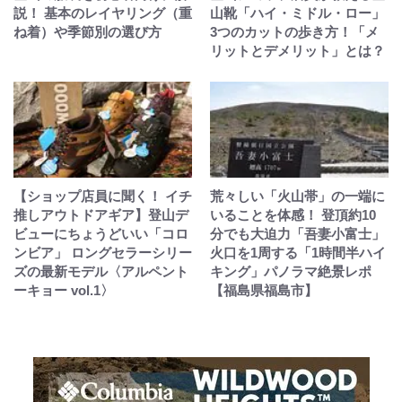
説！ 基本のレイヤリング（重
山靴「ハイ・ミドル・ロー」
ね着）や季節別の選び方
3つのカットの歩き方！「メ
リットとデメリット」とは？
【ショップ店員に聞く！ イチ
荒々しい「火山帯」の一端に
推しアウトドアギア】登山デ
いることを体感！ 登頂約10
ビューにちょうどいい「コロ
分でも大迫力「吾妻小富士」
ンビア」 ロングセラーシリー
火口を1周する「1時間半ハイ
ズの最新モデル〈アルペント
キング」パノラマ絶景レポ
ーキョー vol.1〉
【福島県福島市】