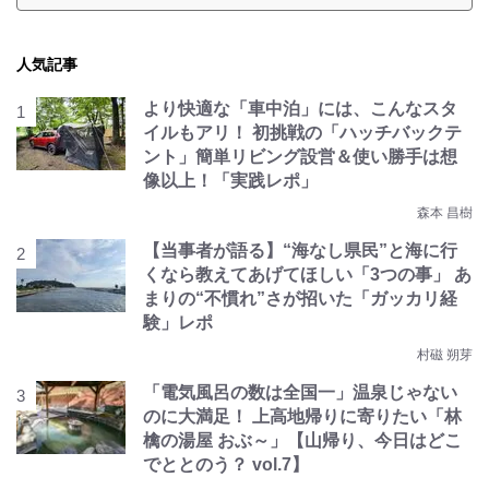
人気記事
より快適な「車中泊」には、こんなスタ
イルもアリ！ 初挑戦の「ハッチバックテ
ント」簡単リビング設営＆使い勝手は想
像以上！「実践レポ」
森本 昌樹
【当事者が語る】“海なし県民”と海に行
くなら教えてあげてほしい「3つの事」 あ
まりの“不慣れ”さが招いた「ガッカリ経
験」レポ
村磁 朔芽
「電気風呂の数は全国一」温泉じゃない
のに大満足！ 上高地帰りに寄りたい「林
檎の湯屋 おぶ～」【山帰り、今日はどこ
でととのう？ vol.7】