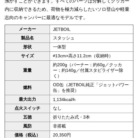
沸かすことができます。すべてのパーツは分解してクッカー
内に収納できるため、荷物を極力減らしたいソロ登山や軽量
志向のキャンパーに最適なモデルです。
メーカー
JETBOIL
製品名
スタッシュ
形状
一体型
サイズ
∅13cm×高さ11.2cm（収納時）
約200g（バーナー：約60g／クッカ
重量
ー：約140g／付属スタビライザー除
く）
OD缶（JETBOIL純正「ジェットパワー
燃料
缶」を推奨）
最大出力
1,134kcal/h
点火スイッチ
なし
五徳
折りたたみ式・3本
風防
非搭載
価格（税込）
20,350円