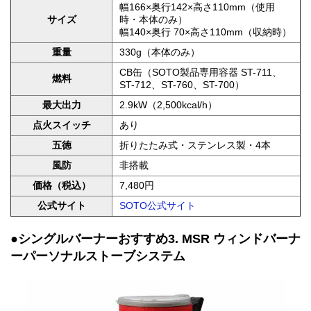
幅166×奥行142×高さ110mm（使用
サイズ
時・本体のみ）
幅140×奥行 70×高さ110mm（収納時）
重量
330g（本体のみ）
CB缶（SOTO製品専用容器 ST-711、
燃料
ST-712、ST-760、ST-700）
最大出力
2.9kW（2,500kcal/h）
点火スイッチ
あり
五徳
折りたたみ式・ステンレス製・4本
風防
非搭載
価格（税込）
7,480円
公式サイト
SOTO公式サイト
●シングルバーナーおすすめ3. MSR ウィンドバーナ
ーパーソナルストーブシステム