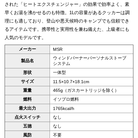
された「ヒートエクスチェンジャー」の効果で効率よく、素
早くお湯を沸かせるのも特徴。1Lの容量があるクッカーは調
理にも適しており、登山や悪天候時のキャンプでも信頼でき
るアイテムです。携帯性と実用性を兼ね備えた、上級者にも
人気のモデルです。
メーカー
MSR
ウィンドバーナーパーソナルストーブ
製品名
システム
形状
一体型
サイズ
11.5×10.7×18.1cm
重量
465g（ガスカートリッジを除く）
燃料
イソプロ燃料
最大出力
1765kcal/h
点火スイッチ
なし
五徳
なし
風防
不要