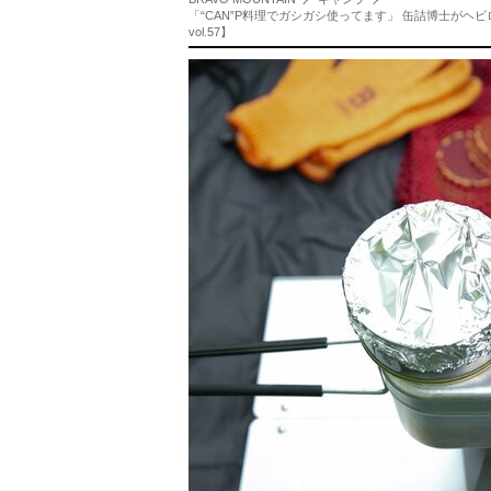
「“CAN”P料理でガシガシ使ってます」 缶詰博士がヘ
vol.57】