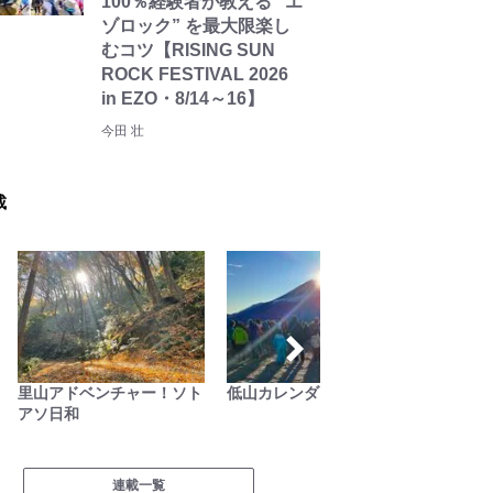
100％経験者が教える “エ
ゾロック” を最大限楽し
むコツ【RISING SUN
ROCK FESTIVAL 2026
in EZO・8/14～16】
今田 壮
載
低山カレンダー
日本全国 車中泊女性アン
わたし
グラー 「冨士木耶奈の
WILD LIFE」
連載一覧