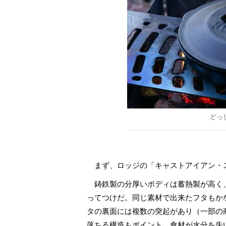
どっ
まず、ロッジの「キャストアイアン・
鋳鉄製の分厚いボディは蓄熱製が高く
ってつけだ。同じ素材で出来たフタもか
タの裏面には複数の突起があり（一部の
落ちる構造もポイント。食材が水分を失