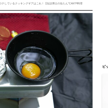
ビロテしているクッキングギアはこれ！【缶詰博士の缶たん”CAN”P料理
ピ