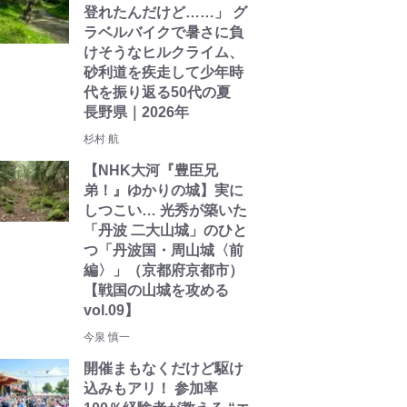
登れたんだけど……」 グ
ラベルバイクで暑さに負
けそうなヒルクライム、
砂利道を疾走して少年時
代を振り返る50代の夏
長野県｜2026年
杉村 航
【NHK大河『豊臣兄
弟！』ゆかりの城】実に
しつこい… 光秀が築いた
「丹波 二大山城」のひと
つ「丹波国・周山城〈前
編〉」（京都府京都市）
【戦国の山城を攻める
vol.09】
今泉 慎一
開催まもなくだけど駆け
込みもアリ！ 参加率