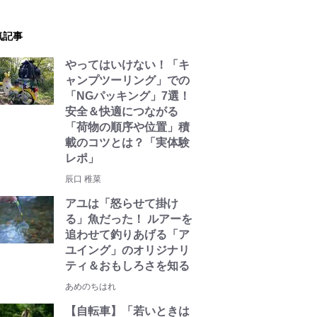
気記事
やってはいけない！「キ
ャンプツーリング」での
「NGパッキング」7選！
安全＆快適につながる
「荷物の順序や位置」積
載のコツとは？「実体験
レポ」
辰口 稚菜
アユは「怒らせて掛け
る」魚だった！ ルアーを
追わせて釣りあげる「ア
ユイング」のオリジナリ
ティ＆おもしろさを知る
あめのちはれ
【自転車】「若いときは