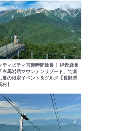
PR
クティビティ営業時間延長！ 絶景避暑
「白馬岩岳マウンテンリゾート」で楽
む夏の限定イベント＆グルメ【長野県
馬村】