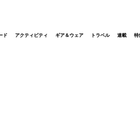
ード
アクティビティ
ギア＆ウェア
トラベル
連載
特
メラ
MTB
写真・動画
その他アクティビティ
キャンプ
スノー
その他
温泉・宿
名所・観光
缶詰博士の
そこに山
ブーツの
季節の虫
日本人ハイカ
低山小道
尾瀬ガイド
わたし、
耕して焙
その他連
フィッシング
登山
食事・お酒
日本で山