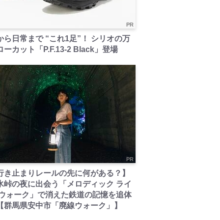
PR
から日常まで “これ1足”！ シリオの万
ーカット「P.F.13-2 Black」登場
PR
行き止まりレールの先に何がある？】
氷峠の夜に出会う「メロディック ライ
 ウォーク」で消えた鉄道の記憶を追体
【群馬県安中市「廃線ウォーク」】