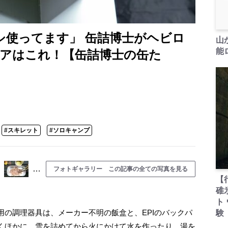
ガシ使ってます」 缶詰博士がヘビロ
山
能ロ
アはこれ！【缶詰博士の缶た
#スキレット
#ソロキャンプ
…
フォトギャラリー この記事の全ての写真を見る
【
碓
ト
の調理器具は、メーカー不明の飯盒と、EPIのバックパ
験
くほかに、雪を詰めてから火にかけて水を作ったり、湯を