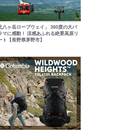
PR
北八ヶ岳ロープウェイ」 360度の大パ
ラマに感動！ 涼感あふれる絶景高原リ
ート【長野県茅野市】