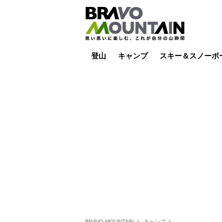
登山
キャンプ
スキー＆スノーボ
山小屋泊
山小屋ライブカメラ
テント泊
雪山
低山
山ご飯
その他登山
焚き火
その他キャンプ
スキー場ライブカ
バックカントリー
日帰り
キャンプ飯
スキー場
BRAVO MOUNTAIN
キャンプ