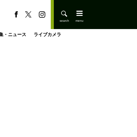
集・ニュース
ライブカメラ
缶たん”CAN”P料理
小屋を興して
国の街角で
ーのネパール移住見聞録「Like a Rolling Stone」
具＆技術研究所
きららの“おぜ沼“日記
山小屋はじめます
煎して走る男
載
スキー場
登りはじめました
山小屋