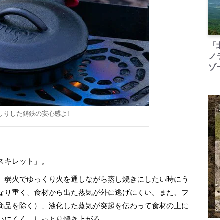
「
ノ
ゾ
しりした鋳鉄の安心感よ!
スキレット」。
、弱火でゆっくり火を通しながら蒸し焼きにしたい時にう
なり重く、食材から出た蒸気が外に逃げにくい。また、フ
商品を除く）、液化した蒸気が突起を伝わって食材の上に
いにくく、しっとり焼き上がる。