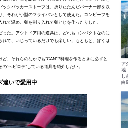
バックパッカーストーブは、折りたたんだバーナー部を収
り、それが小型のフライパンとして使えた。コンビーフを
入れて温め、卵を割り入れて卵とじを作ったりした。
だった。アウトドア用の道具は、どれもコンパクトなのに
られて、いじっているだけでも楽しい。もともと、ぼくは
、それらのなかでも“CAN”P料理を作るときに必ずと
ア
の“ヘビロテ”している道具を紹介したい。
地
し
ズ違いで愛用中
白