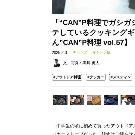
「“CAN”P料理でガシ
テしているクッキングギ
ん”CAN”P料理 vol.57】
キャンプ
キャンプ飯
2025.2.3
文、写真：
黒川 勇人
#アウトドア料理
#クッカー
#メスティン
中学生の頃に初めて買ったアウトドア用
ッカーストーブだった。飯盒はご飯を炊