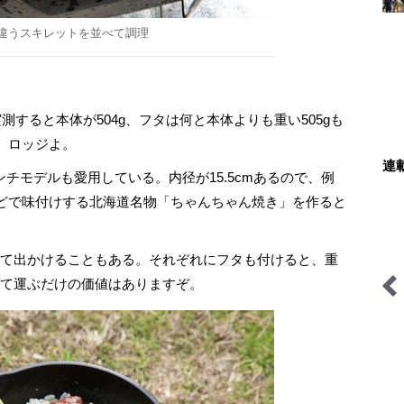
違うスキレットを並べて調理
すると本体が504g、フタは何と本体よりも重い505gも
、ロッジよ。
連
チモデルも愛用している。内径が15.5cmあるので、例
どで味付けする北海道名物「ちゃんちゃん焼き」を作ると
って出かけることもある。それぞれにフタも付けると、重
労して運ぶだけの価値はありますぞ。
家を撮る
山帰り、今日はどこでとと
里山アドベンチャー！ソト
のう？
アソ日和