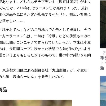
であります。どちらもチチブデンキ（現在は閉店）がホッ
おでん缶が、2007年にはラーメン缶が売れまくった。旅行
電化製品を見にきた客が店先で食べたりと、幅広い客層に
な懐かしい……。
「銚子おでん」などのご当地おでん缶として発展し、今で
一方のラーメン缶は、一時は「冷麺」などの傍流も生み出
原因は麺がコンニャクで作られていたからだ。本来は小麦
のは、長期間スープに浸かった状態でも麺が伸びないよう
【
麺というよりもしらたきそのもので、世の中の麺好きを納
碓
ト
験
。東京都大田区にある製麺会社「丸山製麺」が、小麦粉
めん缶・醤油らーめん」を発売したのだ。
商品