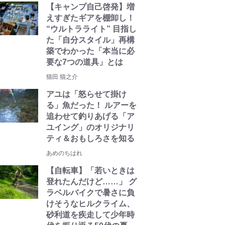
【キャンプ自己啓発】増
えすぎたギアを棚卸し！
“ウルトラライト” 目指し
た「自分スタイル」再構
築でわかった「本当に必
要な7つの道具」とは
猫田 猫之介
アユは「怒らせて掛け
る」魚だった！ ルアーを
追わせて釣りあげる「ア
ユイング」のオリジナリ
ティ＆おもしろさを知る
あめのちはれ
【自転車】「若いときは
登れたんだけど……」 グ
ラベルバイクで暑さに負
けそうなヒルクライム、
砂利道を疾走して少年時