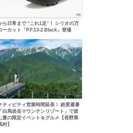
PR
から日常まで “これ1足”！ シリオの万
ーカット「P.F.13-2 Black」登場
PR
クティビティ営業時間延長！ 絶景避暑
「白馬岩岳マウンテンリゾート」で楽
む夏の限定イベント＆グルメ【長野県
馬村】