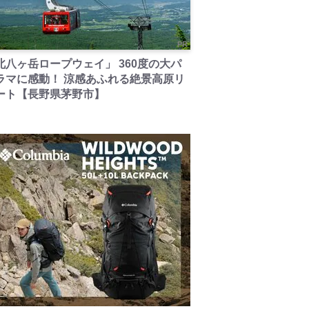
PR
北八ヶ岳ロープウェイ」 360度の大パ
ラマに感動！ 涼感あふれる絶景高原リ
ート【長野県茅野市】