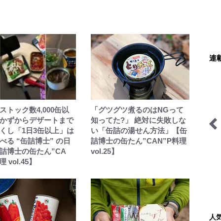
連
ストック数4,000缶以
「グツグツ煮るのはNGって
かずからデザートまで
知ってた?」 絶対に失敗しな
くし「1日3缶以上」は
い「缶詰の湯せん方法」【缶
べる “缶詰博士” の日
詰博士の缶たん”CAN”P料理
ブーツの国の街角で
琉球島猫百景
詰博士の缶たん”CA
vol.25】
 vol.45】
人