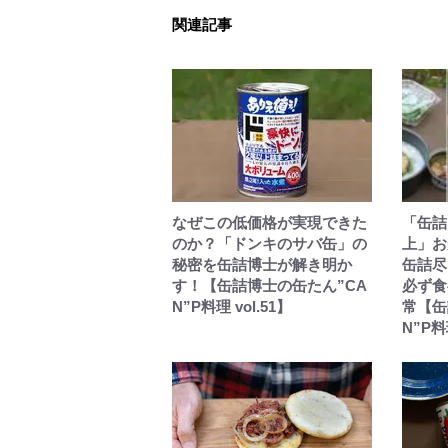
関連記事
なぜこの低価格が実現できた
「缶詰
のか？「ドンキのサバ缶」の
上」お
秘密を缶詰博士が解き明か
缶詰尽
す！【缶詰博士の缶たん”CA
必ず食
N”P料理 vol.51】
常【缶
N”P料理