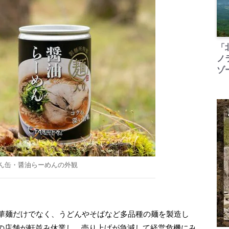
「
ノ
ゾ
ん缶・醤油らーめんの外観
華麺だけでなく、うどんやそばなど多品種の麺を製造し
の店舗が軒並み休業し、売り上げが急減して経営危機にみ