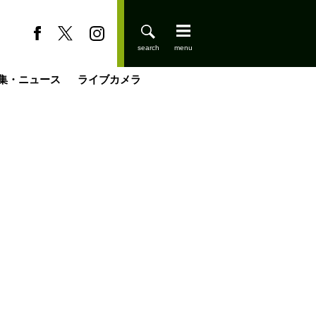
集・ニュース
ライブカメラ
登りはじめました
缶たん”CAN”P料理
小屋を興して
国の街角で
ーのネパール移住見聞録「Like a Rolling Stone」
具＆技術研究所
きららの“おぜ沼“日記
山小屋はじめます
載
スキー場
今日はどこでととのう？
山小屋