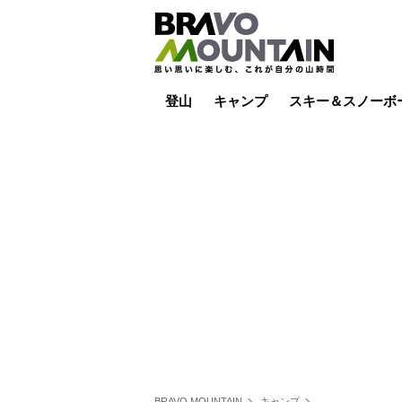
登山
キャンプ
スキー＆スノーボ
山小屋泊
山小屋ライブカメラ
テント泊
雪山
低山
山ご飯
その他登山
焚き火
その他キャンプ
スキー場ライブカ
バックカントリー
日帰り
キャンプ飯
スキー場
BRAVO MOUNTAIN
キャンプ