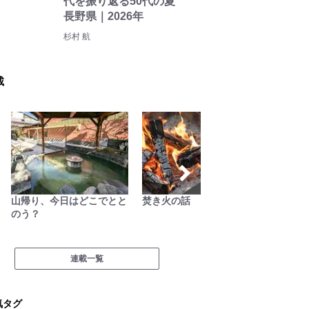
代を振り返る50代の夏
長野県｜2026年
杉村 航
載
山帰り、今日はどこでとと
焚き火の話
越えて
のう？
連載一覧
気タグ