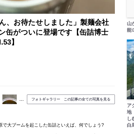
ん、お待たせしました」製麺会社
山
能ロ
ン缶がついに登場です【缶詰博士
.53】
…
フォトギャラリー この記事の全ての写真を見る
ア
地
し
で大ブームを起こした缶詰といえば、何でしょう?
白