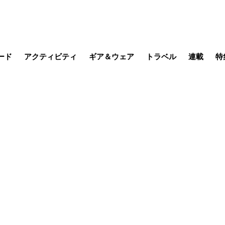
ード
アクティビティ
ギア＆ウェア
トラベル
連載
特
メラ
MTB
写真・動画
その他アクティビティ
キャンプ
スノー
その他
温泉・宿
名所・観光
季節の虫
日本で山
缶詰博士の
そこに山
ブーツの
日本人ハイカ
低山小道
尾瀬ガイド
わたし、
その他連
フィッシング
登山
食事・お酒
山帰り、