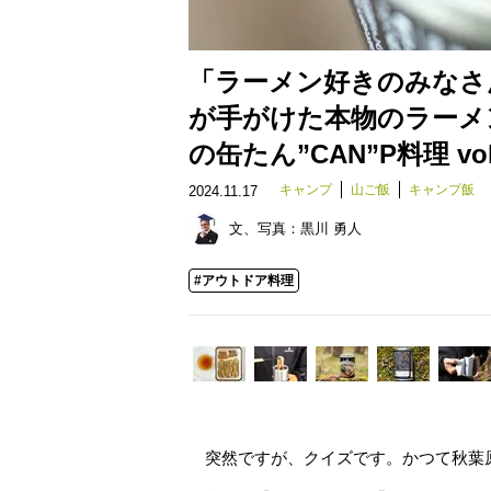
「ラーメン好きのみなさ
が手がけた本物のラーメ
の缶たん”CAN”P料理 vol
キャンプ
山ご飯
キャンプ飯
2024.11.17
文、写真：
黒川 勇人
#アウトドア料理
突然ですが、クイズです。かつて秋葉原