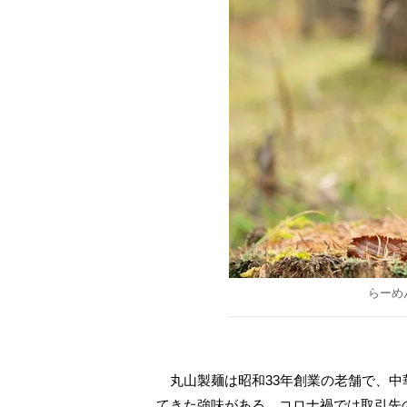
らーめ
丸山製麺は昭和33年創業の老舗で、中
てきた強味がある。コロナ禍では取引先