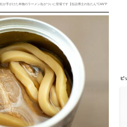
が手がけた本物のラーメン缶がついに登場です【缶詰博士の缶たん”CAN”P
ピ