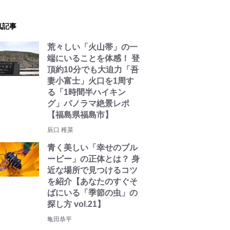
気記事
荒々しい「火山帯」の一
端にいることを体感！ 登
頂約10分でも大迫力「吾
妻小富士」火口を1周す
る「1時間半ハイキン
グ」パノラマ絶景レポ
【福島県福島市】
辰口 稚菜
青く美しい「幸せのブル
ービー」の正体とは？ 身
近な場所で見つけるコツ
を紹介【あなたのすぐそ
ばにいる「季節の虫」の
探し方 vol.21】
亀田恭平