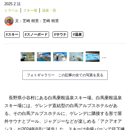
2025.2.11
トラベル
スキー場
温泉・宿
文：芝崎 樹里：
芝崎 樹里
#スキー
#スノーボード
#サウナ
#温泉
…
フォトギャラリー この記事の全ての写真を見る
長野県小谷村にある白馬乗鞍温泉スキー場。白馬乗鞍温泉
スキー場には、ゲレンデ直結型の白馬アルプスホテルがあ
る。その白馬アルプスホテルに、ゲレンデに隣接する形で屋
外サウナとプール、ジャグジーなどが楽しめる「アクアオア
シス」が2024年8月に誕生した。スキーは中級バーンで目下練