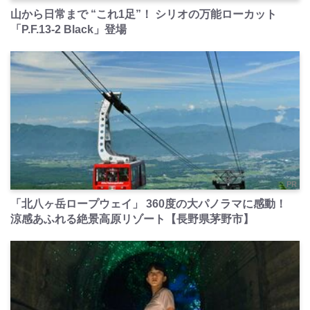
山から日常まで “これ1足”！ シリオの万能ローカット
「P.F.13-2 Black」登場
PR
「北八ヶ岳ロープウェイ」 360度の大パノラマに感動！
涼感あふれる絶景高原リゾート【長野県茅野市】