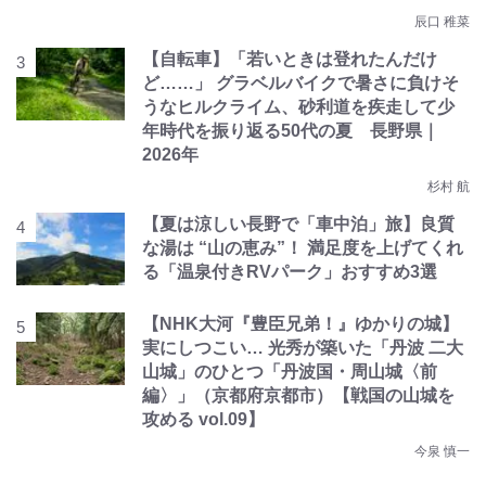
辰口 稚菜
【自転車】「若いときは登れたんだけ
ど……」 グラベルバイクで暑さに負けそ
うなヒルクライム、砂利道を疾走して少
年時代を振り返る50代の夏 長野県｜
2026年
杉村 航
【夏は涼しい長野で「車中泊」旅】良質
な湯は “山の恵み”！ 満足度を上げてくれ
る「温泉付きRVパーク」おすすめ3選
【NHK大河『豊臣兄弟！』ゆかりの城】
実にしつこい… 光秀が築いた「丹波 二大
山城」のひとつ「丹波国・周山城〈前
編〉」（京都府京都市）【戦国の山城を
攻める vol.09】
今泉 慎一