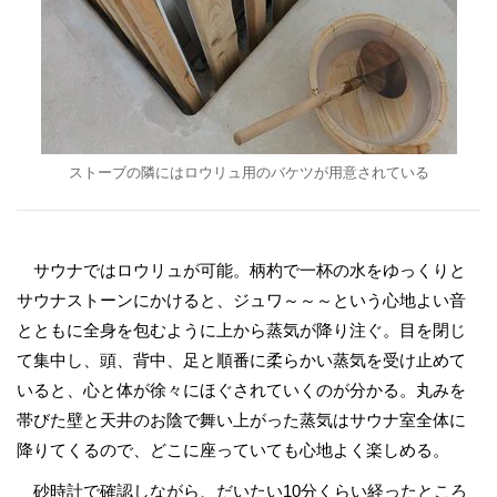
ストーブの隣にはロウリュ用のバケツが用意されている
サウナではロウリュが可能。柄杓で一杯の水をゆっくりと
サウナストーンにかけると、ジュワ～～～という心地よい音
とともに全身を包むように上から蒸気が降り注ぐ。目を閉じ
て集中し、頭、背中、足と順番に柔らかい蒸気を受け止めて
いると、心と体が徐々にほぐされていくのが分かる。丸みを
帯びた壁と天井のお陰で舞い上がった蒸気はサウナ室全体に
降りてくるので、どこに座っていても心地よく楽しめる。
砂時計で確認しながら、だいたい10分くらい経ったところ