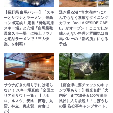
【長野県 白馬バレー】「スキ
透き通る湖 “青木湖畔” にと
ーとサウナとラーメン」最高
んでもなく素敵なダイニング
コンボ完成！ 定番「栂池高原
カフェ『ao LAKESIDE CAF
スキー場」と穴場「白馬乗鞍
E』がオープン！ ここでしか
温泉スキー場」に極上サウナ
味わえない料理と雰囲気は白
と絶品ラーメンで「三大快
馬バレーの「新名所」になる
楽」を制覇！
予感
サウナ好きの滑り手には堪ら
【南会津に要チェックのキャ
ない！ スキー場直結「全国エ
ンプ場あり！】観光名所「大
リア別サウナ一覧」【サホ
内宿」まで10分＆100％源泉
ロ、ルスツ、安比、苗場、丸
風呂に入り放題！「こぼうし
沼、神立、奥志賀、赤倉ほ
の湯 洗心亭キャンプサイト」
か】