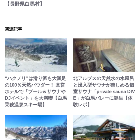
【長野県白馬村】
関連記事
“ハクノリ”は滑り派も大満足
北アルプスの天然水の水風呂
の100％天然パウダー！ 直営
と没入型サウナが楽しめる個
ホテルで「プール＆サウナや
室サウナ「private sauna DIV
DJイベント」を大満喫【白馬
E」が白馬バレーに誕生【体
乗鞍温泉スキー場】
験レポ】