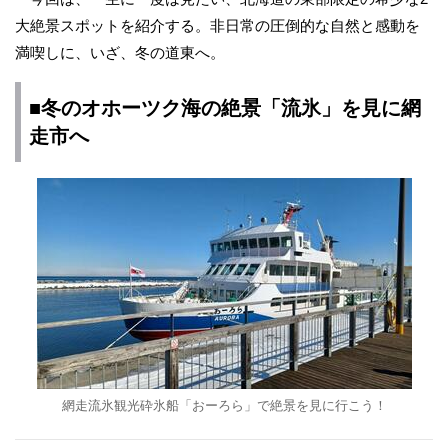
大絶景スポットを紹介する。非日常の圧倒的な自然と感動を
満喫しに、いざ、冬の道東へ。
■冬のオホーツク海の絶景「流氷」を見に網
走市へ
網走流氷観光砕氷船「おーろら」で絶景を見に行こう！