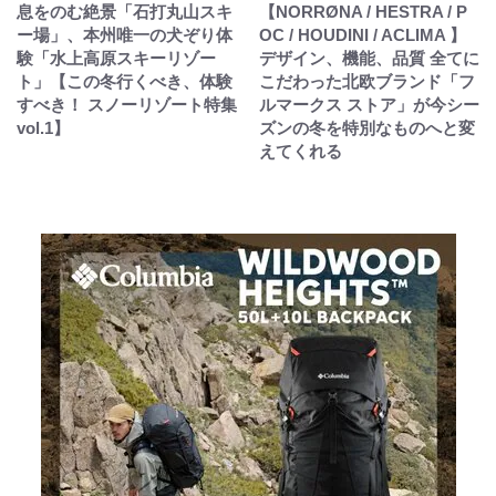
息をのむ絶景「石打丸山スキ
【NORRØNA / HESTRA / P
ー場」、本州唯一の犬ぞり体
OC / HOUDINI / ACLIMA 】
験「水上高原スキーリゾー
デザイン、機能、品質 全てに
ト」【この冬行くべき、体験
こだわった北欧ブランド「フ
すべき！ スノーリゾート特集
ルマークス ストア」が今シー
vol.1】
ズンの冬を特別なものへと変
えてくれる