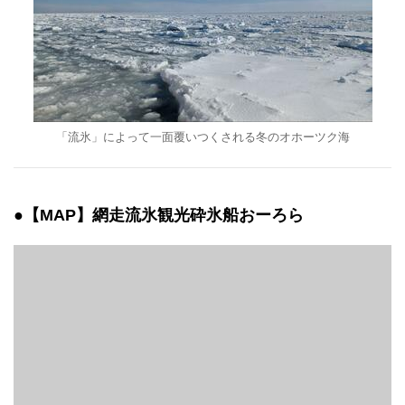
「流氷」によって一面覆いつくされる冬のオホーツク海
●【MAP】網走流氷観光砕氷船おーろら