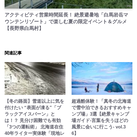
PR
アクティビティ営業時間延長！ 絶景避暑地「白馬岩岳マ
ウンテンリゾート」で楽しむ夏の限定イベント＆グルメ
【長野県白馬村】
関連記事
【冬の路面】雪道以上に気を
超過酷体験！「真冬の北海道
付けたい “表面が凍る”「ブ
で雪中泊できるおすすめキャ
ラックアイスバーン」と
ンプ場」3選【絶景キャンプ
は！？ 見分け困難でも有効
場ガイド-言葉を失うほどの
「3つの運転術」 北海道在住
風景に会いに行こう- vol.3
40年ライター実体験「現地レ
6】