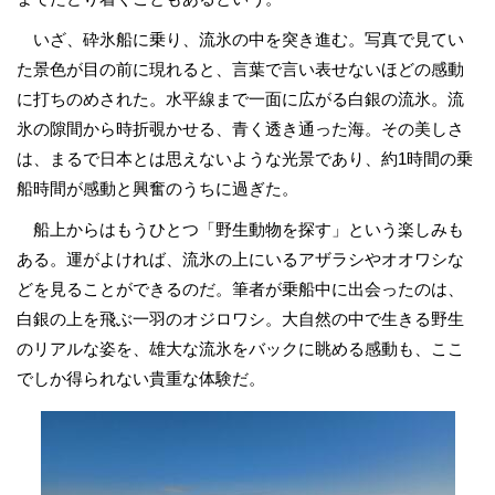
いざ、砕氷船に乗り、流氷の中を突き進む。写真で見てい
た景色が目の前に現れると、言葉で言い表せないほどの感動
に打ちのめされた。水平線まで一面に広がる白銀の流氷。流
氷の隙間から時折覗かせる、青く透き通った海。その美しさ
は、まるで日本とは思えないような光景であり、約1時間の乗
船時間が感動と興奮のうちに過ぎた。
船上からはもうひとつ「野生動物を探す」という楽しみも
ある。運がよければ、流氷の上にいるアザラシやオオワシな
どを見ることができるのだ。筆者が乗船中に出会ったのは、
白銀の上を飛ぶ一羽のオジロワシ。大自然の中で生きる野生
のリアルな姿を、雄大な流氷をバックに眺める感動も、ここ
でしか得られない貴重な体験だ。