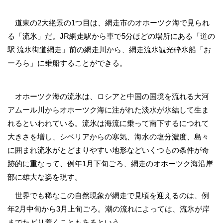
道東の2大絶景の1つ目は、網走市のオホーツク海で見られ
る「流氷」だ。JR網走駅から車で5分ほどの場所にある「道の
駅 流氷街道網走」前の網走川から、網走流氷観光砕氷船「お
ーろら」に乗船することができる。
オホーツク海の流氷は、ロシアと中国の国境を流れる大河
アムール川からオホーツク海に注がれた淡水が氷結して生ま
れるといわれている。流氷は海流に乗って南下するにつれて
大きさを増し、シベリアからの寒気、海水の塩分濃度、島々
に囲まれ流氷がとどまりやすい地形などいくつもの条件が奇
跡的に重なって、例年1月下旬ごろ、網走のオホーツク海沿岸
部に雄大な姿を現す。
世界でも稀なこの自然現象が網走で見頃を迎えるのは、例
年2月中旬から3月上旬ごろ。潮の流れによっては、流氷が岸
までたどり着くこともあるという。