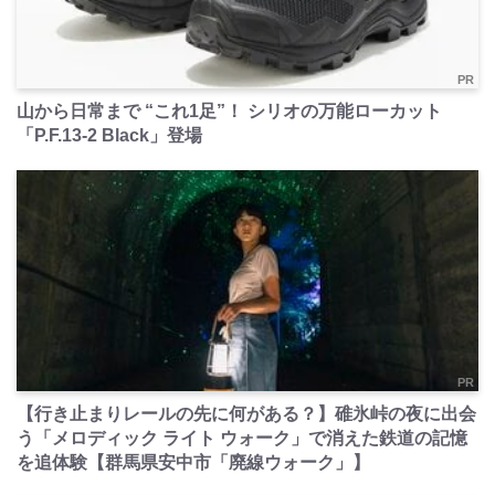
PR
山から日常まで “これ1足”！ シリオの万能ローカット
「P.F.13-2 Black」登場
PR
【行き止まりレールの先に何がある？】碓氷峠の夜に出会
う「メロディック ライト ウォーク」で消えた鉄道の記憶
を追体験【群馬県安中市「廃線ウォーク」】