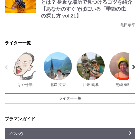
とは？ 身近な場所で見つけるコツを紹介
【あなたのすぐそばにいる「季節の虫」
の探し方 vol.21】
亀田恭平
ライター一覧
はやせ淳
北﨑 文香
川畑 義孝
芝崎 樹里
ライター一覧
ブラマンガイド
ノウハウ