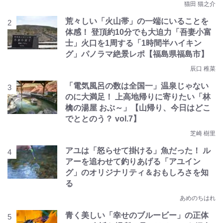
猫田 猫之介
荒々しい「火山帯」の一端にいることを
体感！ 登頂約10分でも大迫力「吾妻小富
士」火口を1周する「1時間半ハイキン
グ」パノラマ絶景レポ【福島県福島市】
辰口 稚菜
「電気風呂の数は全国一」温泉じゃない
のに大満足！ 上高地帰りに寄りたい「林
檎の湯屋 おぶ～」【山帰り、今日はどこ
でととのう？ vol.7】
芝崎 樹里
アユは「怒らせて掛ける」魚だった！ ル
アーを追わせて釣りあげる「アユイン
グ」のオリジナリティ＆おもしろさを知
る
あめのちはれ
青く美しい「幸せのブルービー」の正体