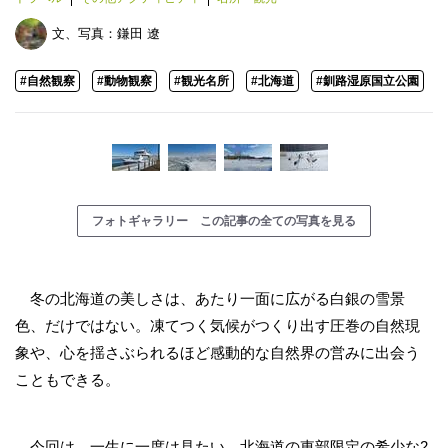
文、写真：
鎌田 遼
#自然観察
#動物観察
#観光名所
#北海道
#釧路湿原国立公園
フォトギャラリー この記事の全ての写真を見る
冬の北海道の美しさは、あたり一面に広がる白銀の雪景
色、だけではない。凍てつく気候がつくり出す圧巻の自然現
象や、心を揺さぶられるほど感動的な自然界の営みに出会う
こともできる。
今回は、一生に一度は見たい、北海道の東部限定の希少な2