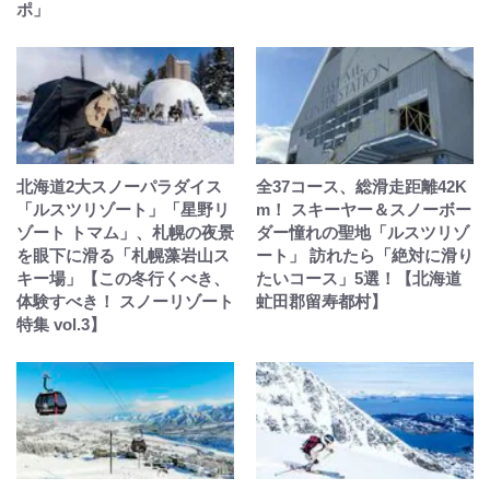
ポ」
北海道2大スノーパラダイス
全37コース、総滑走距離42K
「ルスツリゾート」「星野リ
m！ スキーヤー＆スノーボー
ゾート トマム」、札幌の夜景
ダー憧れの聖地「ルスツリゾ
を眼下に滑る「札幌藻岩山ス
ート」 訪れたら「絶対に滑り
キー場」【この冬行くべき、
たいコース」5選！【北海道
体験すべき！ スノーリゾート
虻田郡留寿都村】
特集 vol.3】