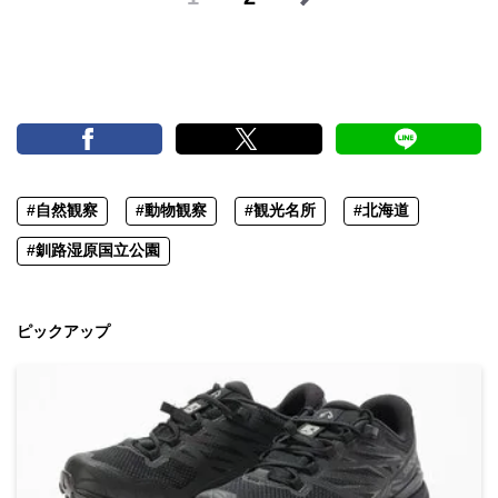
#自然観察
#動物観察
#観光名所
#北海道
#釧路湿原国立公園
ピックアップ