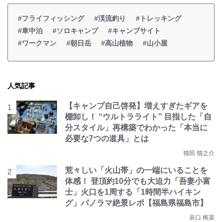
#フライフィッシング
#渓流釣り
#トレッキング
#車中泊
#ソロキャンプ
#キャンプサイト
#ワークマン
#朝日岳
#高山植物
#山小屋
人気記事
【キャンプ自己啓発】増えすぎたギアを
棚卸し！ “ウルトラライト” 目指した「自
分スタイル」再構築でわかった「本当に
必要な7つの道具」とは
猫田 猫之介
荒々しい「火山帯」の一端にいることを
体感！ 登頂約10分でも大迫力「吾妻小富
士」火口を1周する「1時間半ハイキン
グ」パノラマ絶景レポ【福島県福島市】
辰口 稚菜