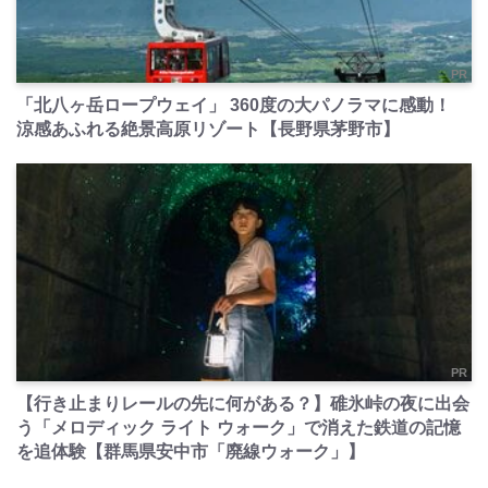
PR
「北八ヶ岳ロープウェイ」 360度の大パノラマに感動！
涼感あふれる絶景高原リゾート【長野県茅野市】
PR
【行き止まりレールの先に何がある？】碓氷峠の夜に出会
う「メロディック ライト ウォーク」で消えた鉄道の記憶
を追体験【群馬県安中市「廃線ウォーク」】