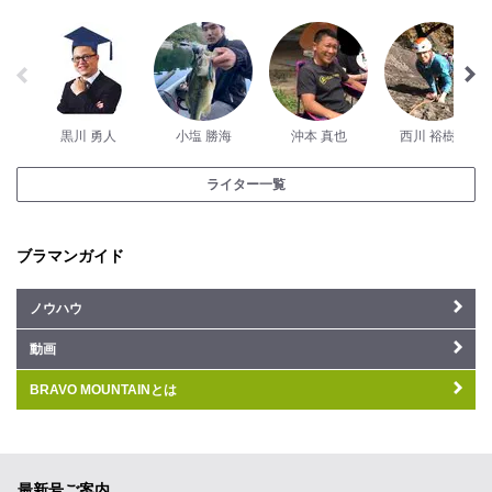
黒川 勇人
小塩 勝海
沖本 真也
西川 裕樹子
ライター一覧
ブラマンガイド
ノウハウ
動画
BRAVO MOUNTAINとは
最新号ご案内