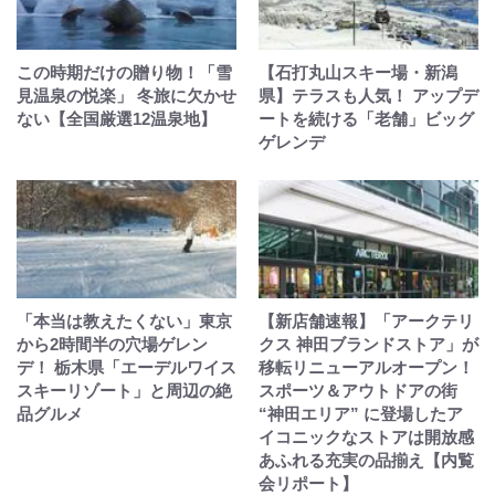
この時期だけの贈り物！「雪
【石打丸山スキー場・新潟
見温泉の悦楽」 冬旅に欠かせ
県】テラスも人気！ アップデ
ない【全国厳選12温泉地】
ートを続ける「老舗」ビッグ
ゲレンデ
「本当は教えたくない」東京
【新店舗速報】「アークテリ
から2時間半の穴場ゲレン
クス 神田ブランドストア」が
デ！ 栃木県「エーデルワイス
移転リニューアルオープン！
スキーリゾート」と周辺の絶
スポーツ＆アウトドアの街
品グルメ
“神田エリア” に登場したア
イコニックなストアは開放感
あふれる充実の品揃え【内覧
会リポート】