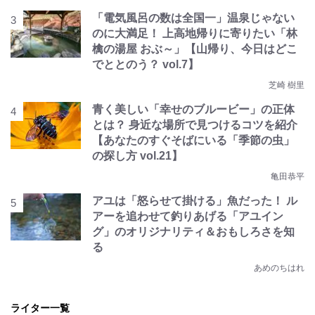
「電気風呂の数は全国一」温泉じゃない
のに大満足！ 上高地帰りに寄りたい「林
檎の湯屋 おぶ～」【山帰り、今日はどこ
でととのう？ vol.7】
芝崎 樹里
青く美しい「幸せのブルービー」の正体
とは？ 身近な場所で見つけるコツを紹介
【あなたのすぐそばにいる「季節の虫」
の探し方 vol.21】
亀田恭平
アユは「怒らせて掛ける」魚だった！ ル
アーを追わせて釣りあげる「アユイン
グ」のオリジナリティ＆おもしろさを知
る
あめのちはれ
ライター一覧