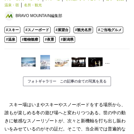
温泉・宿
名所・観光
BRAVO MOUNTAIN編集部
#スキー
#スノーボード
#展望台
#観光名所
#ご当地グルメ
#温泉
#動物観察
#夜景
#新潟県
…
フォトギャラリー この記事の全ての写真を見る
スキー場はいまやスキーやスノーボードをする場所から、
誰もが楽しめる冬の遊び場へと変わりつつある。世の中の動
きに敏感なスノーリゾートが、次々と新機軸を打ち出し賑わ
いをみせているのがその証だ。そこで、当企画では普遍的な