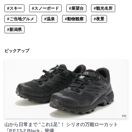
#スキー
#スノーボード
#展望台
#観光名所
#ご当地グルメ
#温泉
#動物観察
#夜景
#新潟県
ピックアップ
PR
山から日常まで “これ1足”！ シリオの万能ローカット
「P.F.13-2 Black」登場