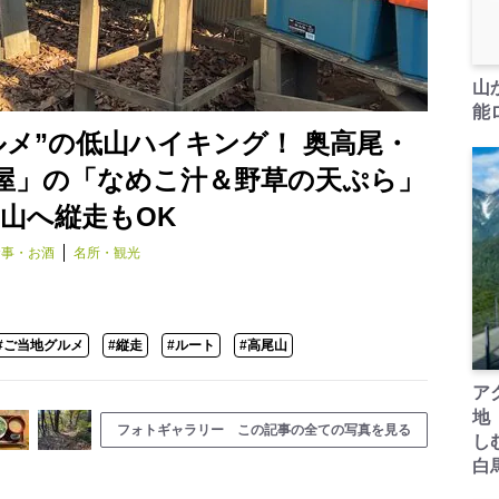
山
能ロ
メ”の低山ハイキング！ 奥高尾・
屋」の「なめこ汁＆野草の天ぷら」
山へ縦走もOK
食事・お酒
名所・観光
#ご当地グルメ
#縦走
#ルート
#高尾山
ア
地
フォトギャラリー この記事の全ての写真を見る
し
白