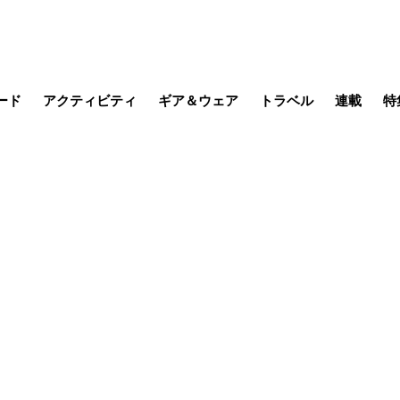
ード
アクティビティ
ギア＆ウェア
トラベル
連載
特
メラ
MTB
写真・動画
その他アクティビティ
キャンプ
スノー
その他
温泉・宿
名所・観光
日本で山
缶詰博士の
そこに山
ブーツの
日本人ハイカ
低山小道
尾瀬ガイド
わたし、
耕して焙
その他連
フィッシング
登山
食事・お酒
季節の虫