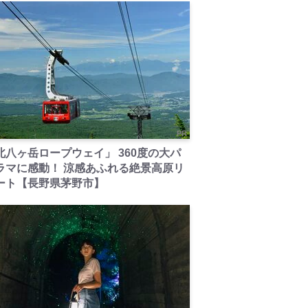
PR
北八ヶ岳ロープウェイ」 360度の大パ
ラマに感動！ 涼感あふれる絶景高原リ
ート【長野県茅野市】