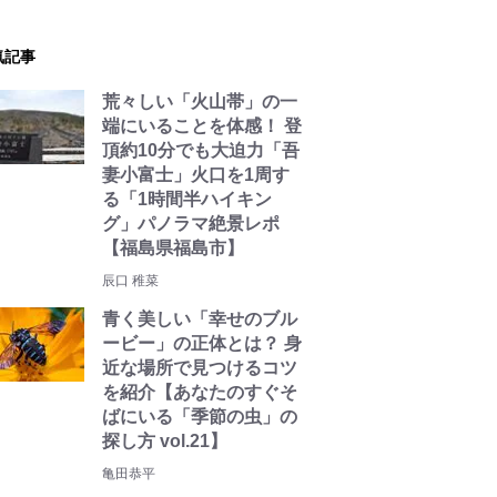
気記事
荒々しい「火山帯」の一
端にいることを体感！ 登
頂約10分でも大迫力「吾
妻小富士」火口を1周す
る「1時間半ハイキン
グ」パノラマ絶景レポ
【福島県福島市】
辰口 稚菜
青く美しい「幸せのブル
ービー」の正体とは？ 身
近な場所で見つけるコツ
を紹介【あなたのすぐそ
ばにいる「季節の虫」の
探し方 vol.21】
亀田恭平