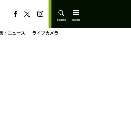
集・ニュース
ライブカメラ
登りはじめました
缶たん”CAN”P料理
小屋を興して
国の街角で
ーのネパール移住見聞録「Like a Rolling Stone」
具＆技術研究所
きららの“おぜ沼“日記
山小屋はじめます
煎して走る男
載
スキー場
山小屋