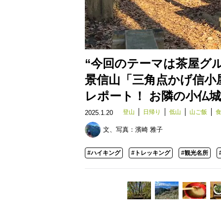
“今回のテーマは茶屋グル
景信山「三角点かげ信小
レポート！ お隣の小仏城
登山
日帰り
低山
山ご飯
2025.1.20
文、写真：
濱崎 雅子
#ハイキング
#トレッキング
#観光名所