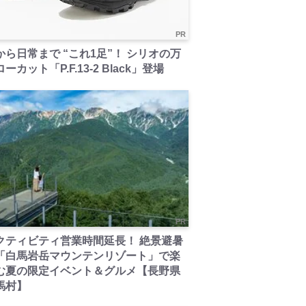
PR
から日常まで “これ1足”！ シリオの万
ーカット「P.F.13-2 Black」登場
PR
クティビティ営業時間延長！ 絶景避暑
「白馬岩岳マウンテンリゾート」で楽
む夏の限定イベント＆グルメ【長野県
馬村】