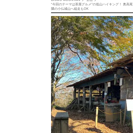
“今回のテーマは茶屋グルメ”の低山ハイキング！ 奥高
隣の小仏城山へ縦走もOK