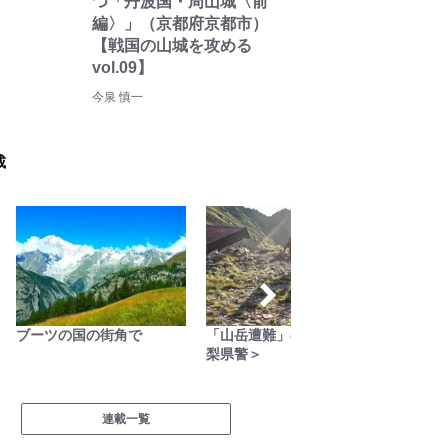
つ「丹波国・周山城〈前
編〉」（京都府京都市）
【戦国の山城を攻める
vol.09】
今泉 慎一
載
ブーツの国の街角で
「山岳遭難」のリアル＜山
梨県警＞
連載一覧