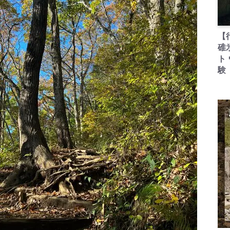
【
碓
ト
験