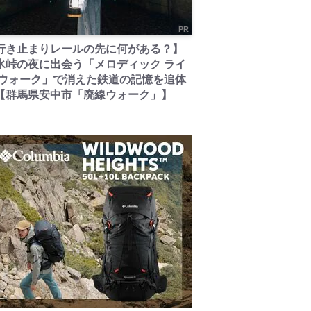
PR
行き止まりレールの先に何がある？】
氷峠の夜に出会う「メロディック ライ
 ウォーク」で消えた鉄道の記憶を追体
【群馬県安中市「廃線ウォーク」】