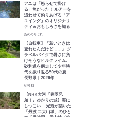
アユは「怒らせて掛け
る」魚だった！ ルアーを
追わせて釣りあげる「ア
ユイング」のオリジナリ
ティ＆おもしろさを知る
あめのちはれ
【自転車】「若いときは
登れたんだけど……」 グ
ラベルバイクで暑さに負
けそうなヒルクライム、
砂利道を疾走して少年時
代を振り返る50代の夏
長野県｜2026年
杉村 航
【NHK大河『豊臣兄
弟！』ゆかりの城】実に
しつこい… 光秀が築いた
「丹波 二大山城」のひと