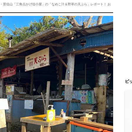
尾・景信山「三角点かげ信小屋」の「なめこ汁＆野草の天ぷら」レポート！ お
ピ