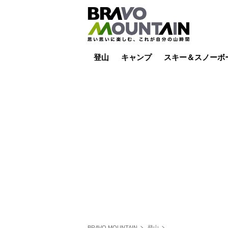
登山
キャンプ
スキー＆スノーボ
山小屋泊
山小屋ライブカメラ
テント泊
雪山
低山
山ご飯
その他登山
焚き火
その他キャンプ
スキー場ライブカ
バックカントリー
日帰り
キャンプ飯
スキー場
BRAVO MOUNTAIN
登山