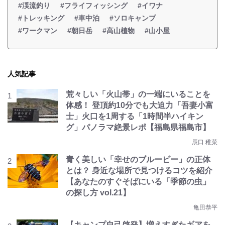
#渓流釣り
#フライフィッシング
#イワナ
#トレッキング
#車中泊
#ソロキャンプ
#ワークマン
#朝日岳
#高山植物
#山小屋
人気記事
荒々しい「火山帯」の一端にいることを
体感！ 登頂約10分でも大迫力「吾妻小富
士」火口を1周する「1時間半ハイキン
グ」パノラマ絶景レポ【福島県福島市】
辰口 稚菜
青く美しい「幸せのブルービー」の正体
とは？ 身近な場所で見つけるコツを紹介
【あなたのすぐそばにいる「季節の虫」
の探し方 vol.21】
亀田恭平
【キャンプ自己啓発】増えすぎたギアを