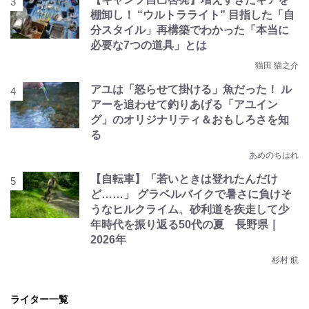
棚卸し！ “ウルトラライト” 目指した「自
分スタイル」再構築でわかった「本当に
必要な7つの道具」とは
猫田 猫之介
アユは「怒らせて掛ける」魚だった！ ル
アーを追わせて釣りあげる「アユイン
グ」のオリジナリティ＆おもしろさを知
る
あめのちはれ
【自転車】「若いときは登れたんだけ
ど……」 グラベルバイクで暑さに負けそ
うなヒルクライム、砂利道を疾走して少
年時代を振り返る50代の夏 長野県｜
2026年
杉村 航
ライター一覧