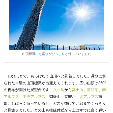
山頂標識にも霧氷がびっしりと付いていました
10分ほどで、あっけなく山頂へと到着しました。霧氷に飾
られた木製の山頂標識が出迎えてくれます。広い山頂は360°
の視界が開けた展望台です。
八ヶ岳
から
富士山
、
諏訪湖
、
南
アルプス
、
中央アルプス
、御嶽山、乗鞍岳、
北アルプス
南
部。しばらく待っていると、ガスが抜けて北部までくっきり
と見渡せました。どの山も稜線付近から上はすでに白く輝い