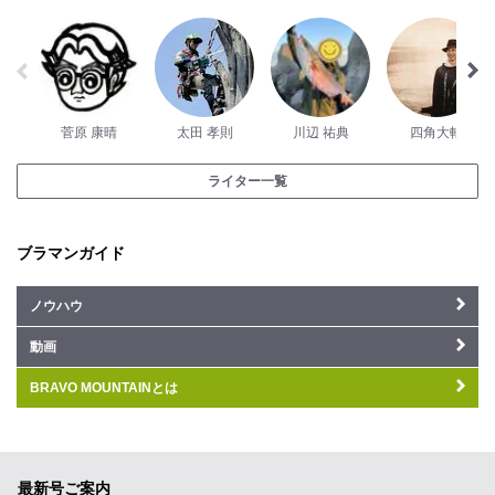
菅原 康晴
太田 孝則
川辺 祐典
四角大輔
ライター一覧
ブラマンガイド
ノウハウ
動画
BRAVO MOUNTAINとは
最新号ご案内