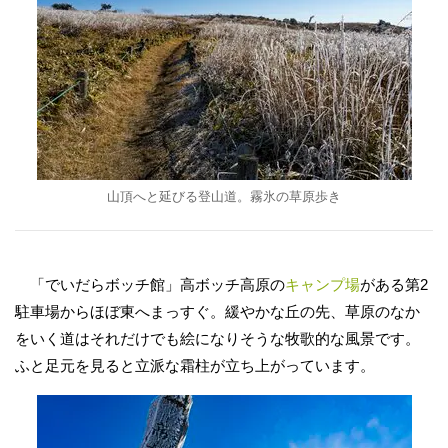
山頂へと延びる登山道。霧氷の草原歩き
「でいだらボッチ館」高ボッチ高原の
キャンプ場
がある第2
駐車場からほぼ東へまっすぐ。緩やかな丘の先、草原のなか
をいく道はそれだけでも絵になりそうな牧歌的な風景です。
ふと足元を見ると立派な霜柱が立ち上がっています。