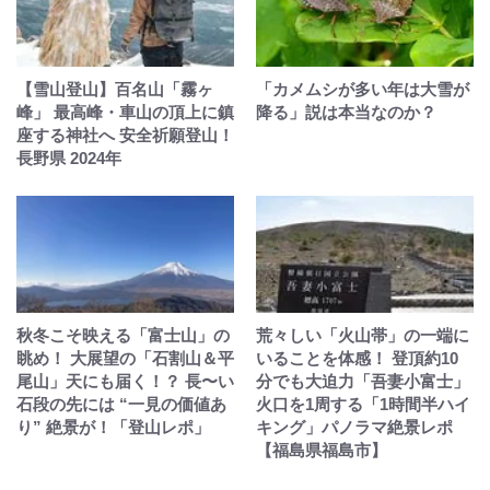
【雪山登山】百名山「霧ヶ
「カメムシが多い年は大雪が
峰」 最高峰・車山の頂上に鎮
降る」説は本当なのか？
座する神社へ 安全祈願登山！
長野県 2024年
秋冬こそ映える「富士山」の
荒々しい「火山帯」の一端に
眺め！ 大展望の「石割山＆平
いることを体感！ 登頂約10
尾山」天にも届く！？ 長〜い
分でも大迫力「吾妻小富士」
石段の先には “一見の価値あ
火口を1周する「1時間半ハイ
り” 絶景が！「登山レポ」
キング」パノラマ絶景レポ
【福島県福島市】