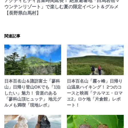
アクティビティ営業時間延長！ 絶景避暑地「白馬岩岳マ
ウンテンリゾート」で楽しむ夏の限定イベント＆グルメ
【長野県白馬村】
関連記事
日本百名山＆諏訪富士「蓼科
日本百名山「霧ヶ峰」日帰り
山」日帰り登山OKでも「1泊
山温泉ハイキング！ 2つのコ
したい」魅力！ 音楽のある
ースと映画「テルマエ・ロマ
「蓼科山頂ヒュッテ」 地元グ
エ2」ロケ地「片倉館」レポ
ルメも満喫「現地レポ」
ート！