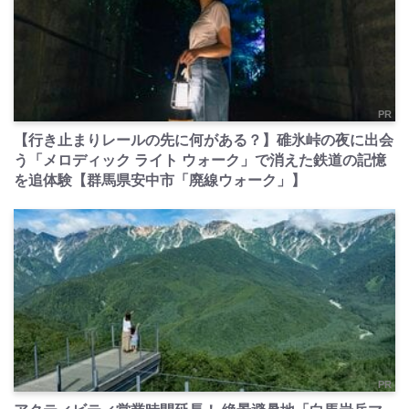
PR
【行き止まりレールの先に何がある？】碓氷峠の夜に出会
う「メロディック ライト ウォーク」で消えた鉄道の記憶
を追体験【群馬県安中市「廃線ウォーク」】
PR