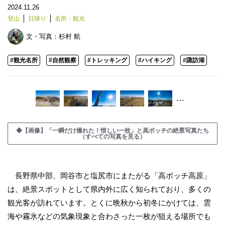
2024.11.26
登山
日帰り
名所・観光
文・写真：
杉村 航
#観光名所
#自然観察
#トレッキング
#ハイキング
#諏訪湖
…
◆【画像】「一瞬だけ撮れた！惜しい一枚」と高ボッチの絶景写真たち
（すべての写真を見る）
長野県中部、岡谷市と塩尻市にまたがる「高ボッチ高原」
は、絶景スポットとして県内外に広く知られており、多くの
観光客が訪れています。とくに晩秋から初冬にかけては、雲
海や霧氷などの気象現象と合わさった一枚が狙える場所でも