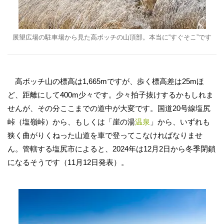
展望広場の駐車場から見た高ボッチの山頂部。本当に“すぐそこ”です
高ボッチ山の標高は1,665mですが、歩く標高差は25mほ
ど、距離にして400m少々です。少々拍子抜けするかもしれま
せんが、その分ここまでの道中が大変です。国道20号線塩尻
峠（塩嶺峠）から、もしくは「崖の湯
温泉
」から、いずれも
狭く曲がりくねった山道を車で登ってこなければなりませ
ん。管轄する塩尻市によると、2024年は12月2日から冬季閉鎖
になるそうです（11月12日発表）。