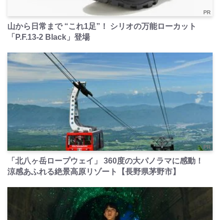
PR
山から日常まで “これ1足”！ シリオの万能ローカット
「P.F.13-2 Black」登場
PR
「北八ヶ岳ロープウェイ」 360度の大パノラマに感動！
涼感あふれる絶景高原リゾート【長野県茅野市】