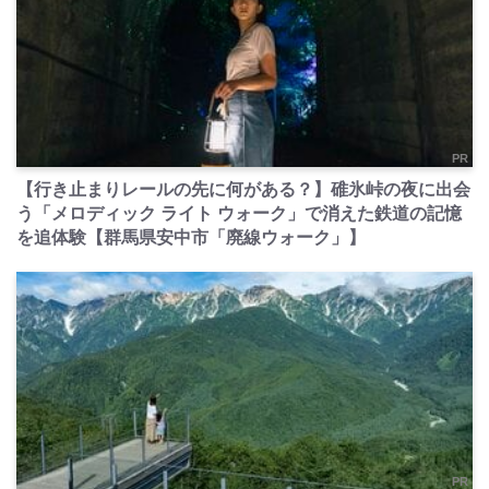
PR
【行き止まりレールの先に何がある？】碓氷峠の夜に出会
う「メロディック ライト ウォーク」で消えた鉄道の記憶
を追体験【群馬県安中市「廃線ウォーク」】
PR