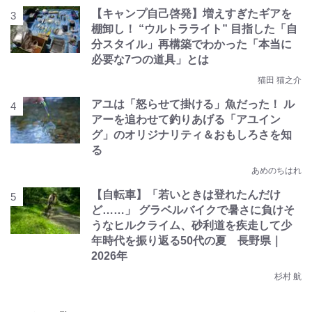
【キャンプ自己啓発】増えすぎたギアを
棚卸し！ “ウルトラライト” 目指した「自
分スタイル」再構築でわかった「本当に
必要な7つの道具」とは
猫田 猫之介
アユは「怒らせて掛ける」魚だった！ ル
アーを追わせて釣りあげる「アユイン
グ」のオリジナリティ＆おもしろさを知
る
あめのちはれ
【自転車】「若いときは登れたんだけ
ど……」 グラベルバイクで暑さに負けそ
うなヒルクライム、砂利道を疾走して少
年時代を振り返る50代の夏 長野県｜
2026年
杉村 航