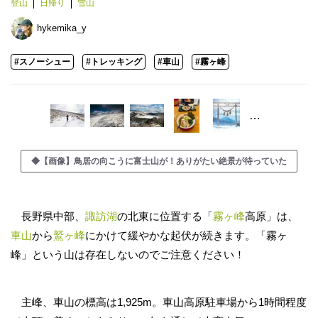
登山
日帰り
雪山
hykemika_y
#スノーシュー
#トレッキング
#車山
#霧ヶ峰
…
◆【画像】鳥居の向こうに富士山が！ありがたい絶景が待っていた
長野県中部、
諏訪湖
の北東に位置する「
霧ヶ峰
高原」は、
車山
から
鷲ヶ峰
にかけて緩やかな起伏が続きます。「霧ヶ
峰」という山は存在しないのでご注意ください！
主峰、車山の標高は1,925m。車山高原駐車場から1時間程度