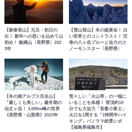
【新春登山】元旦・初日の
【雪山登山】冬の硫黄岳！ 白
出！ 新年への思いを込めて山
い世界とのコントラスト！ 圧
初め！ 飯縄山〈長野県〉202
巻の八ヶ岳ブルーと迫力のス
3年
ノーモンスター〈長野県〉
【冬の南アルプス百名山】
荒々しい「火山帯」の一端に
「厳しくも美しい」厳冬期の
いることを体感！ 登頂約10
仙丈ヶ岳！ 3,000m峰の世界
分でも大迫力「吾妻小富士」
《長野県・山梨県》2023年
火口を1周する「1時間半ハイ
キング」パノラマ絶景レポ
【福島県福島市】