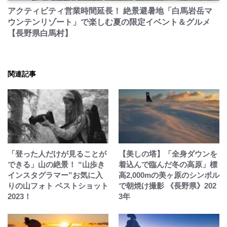
アクティビティ営業時間延長！ 絶景避暑地「白馬岩岳マ
ウンテンリゾート」で楽しむ夏の限定イベント＆グルメ
【長野県白馬村】
関連記事
「登った人だけが見ることが
【美しの塔】「全身ダウンを
できる」山の絶景！ “山歩き
着込んで臨んだ冬の高原」標
インスタグラマー”お気に入
高2,000mの美ヶ原のシンボル
りの山フォト ベストショット
で朝焼け撮影 《長野県》202
2023！
3年