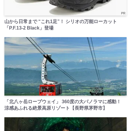
PR
山から日常まで “これ1足”！ シリオの万能ローカット
「P.F.13-2 Black」登場
PR
「北八ヶ岳ロープウェイ」 360度の大パノラマに感動！
涼感あふれる絶景高原リゾート【長野県茅野市】