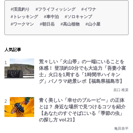
#渓流釣り
#フライフィッシング
#イワナ
#トレッキング
#車中泊
#ソロキャンプ
#ワークマン
#朝日岳
#高山植物
#山小屋
人気記事
荒々しい「火山帯」の一端にいることを
体感！ 登頂約10分でも大迫力「吾妻小富
士」火口を1周する「1時間半ハイキン
グ」パノラマ絶景レポ【福島県福島市】
辰口 稚菜
青く美しい「幸せのブルービー」の正体
とは？ 身近な場所で見つけるコツを紹介
【あなたのすぐそばにいる「季節の虫」
の探し方 vol.21】
亀田恭平