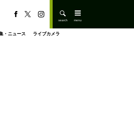
集・ニュース
ライブカメラ
缶たん”CAN”P料理
小屋を興して
国の街角で
ーのネパール移住見聞録「Like a Rolling Stone」
具＆技術研究所
きららの“おぜ沼“日記
山小屋はじめます
煎して走る男
載
スキー場
登りはじめました
山小屋