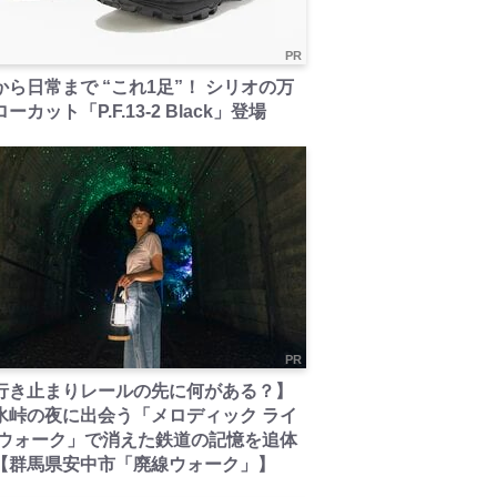
PR
から日常まで “これ1足”！ シリオの万
ーカット「P.F.13-2 Black」登場
PR
行き止まりレールの先に何がある？】
氷峠の夜に出会う「メロディック ライ
 ウォーク」で消えた鉄道の記憶を追体
【群馬県安中市「廃線ウォーク」】