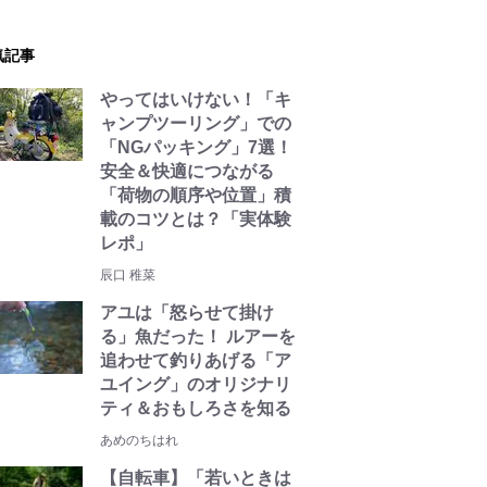
気記事
やってはいけない！「キ
ャンプツーリング」での
「NGパッキング」7選！
安全＆快適につながる
「荷物の順序や位置」積
載のコツとは？「実体験
レポ」
辰口 稚菜
アユは「怒らせて掛け
る」魚だった！ ルアーを
追わせて釣りあげる「ア
ユイング」のオリジナリ
ティ＆おもしろさを知る
あめのちはれ
【自転車】「若いときは