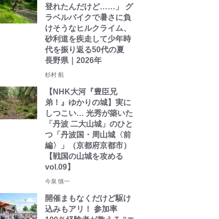
登れたんだけど……」 グ
ラベルバイクで暑さに負
けそうなヒルクライム、
砂利道を疾走して少年時
代を振り返る50代の夏
長野県｜2026年
杉村 航
【NHK大河『豊臣兄
弟！』ゆかりの城】実に
しつこい… 光秀が築いた
「丹波 二大山城」のひと
つ「丹波国・周山城〈前
編〉」（京都府京都市）
【戦国の山城を攻める
vol.09】
今泉 慎一
開催まもなくだけど駆け
込みもアリ！ 参加率