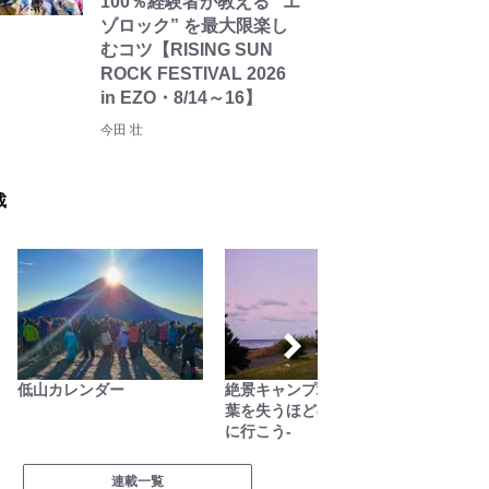
100％経験者が教える “エ
ゾロック” を最大限楽し
むコツ【RISING SUN
ROCK FESTIVAL 2026
in EZO・8/14～16】
今田 壮
載
低山カレンダー
絶景キャンプ場ガイド-言
焚き火
葉を失うほどの風景に会い
に行こう-
連載一覧