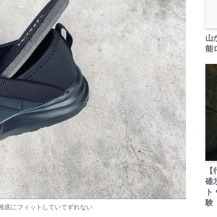
山
能ロ
【
碓
ト
験
靴底にフィットしていてずれない