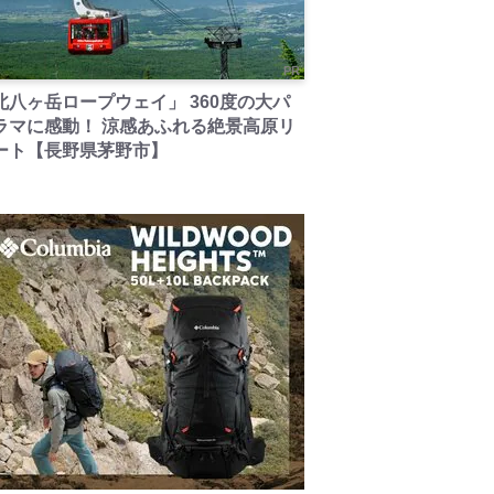
PR
北八ヶ岳ロープウェイ」 360度の大パ
ラマに感動！ 涼感あふれる絶景高原リ
ート【長野県茅野市】