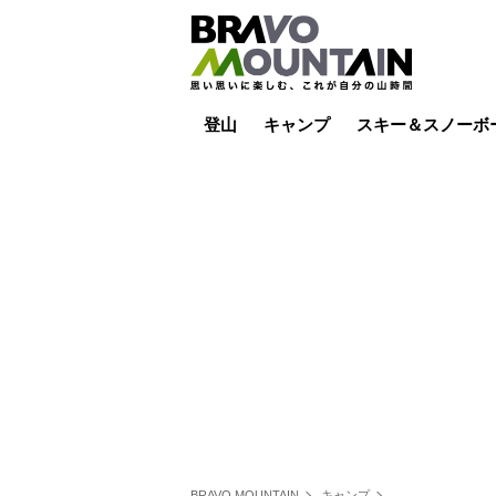
登山
キャンプ
スキー＆スノーボ
山小屋泊
山小屋ライブカメラ
テント泊
雪山
低山
山ご飯
その他登山
焚き火
その他キャンプ
スキー場ライブカ
バックカントリー
日帰り
キャンプ飯
スキー場
BRAVO MOUNTAIN
キャンプ