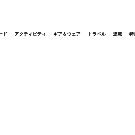
ード
アクティビティ
ギア＆ウェア
トラベル
連載
特
メラ
MTB
写真・動画
その他アクティビティ
キャンプ
スノー
その他
温泉・宿
名所・観光
缶詰博士の
そこに山
ブーツの
季節の虫
日本人ハイカ
低山小道
尾瀬ガイド
わたし、
耕して焙
その他連
フィッシング
登山
食事・お酒
日本で山