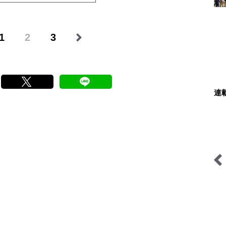
1
2
3
連
日本で山登りはじめました
サバイバル登山家を撮る