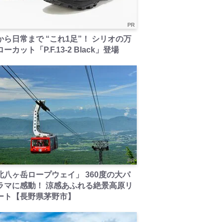
PR
から日常まで “これ1足”！ シリオの万
ーカット「P.F.13-2 Black」登場
PR
北八ヶ岳ロープウェイ」 360度の大パ
ラマに感動！ 涼感あふれる絶景高原リ
ート【長野県茅野市】