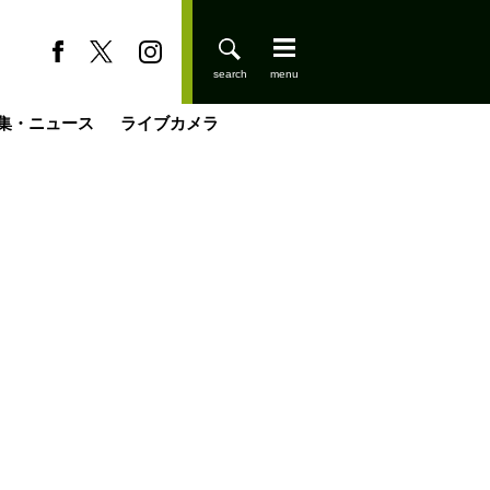
集・ニュース
ライブカメラ
登りはじめました
缶たん”CAN”P料理
小屋を興して
国の街角で
ーのネパール移住見聞録「Like a Rolling Stone」
具＆技術研究所
きららの“おぜ沼“日記
山小屋はじめます
載
スキー場
今日はどこでととのう？
山小屋