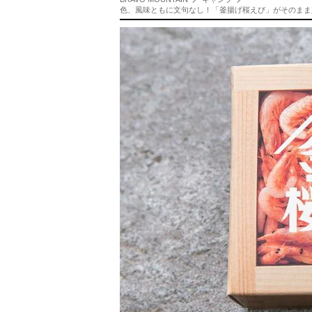
色、風味ともに文句なし！「釜揚げ桜えび」がそのまま入った