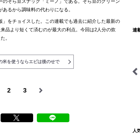
ーのそら豆スナック「ミーノ」である。そら豆のグリーン
があるから調味料の代わりになる。
飯」をチョイスした。この連載でも過去に紹介した最新の
従来品より短くて済むのが最大の利点。今回は2人分の炊
連
した。
の米を使うならエビは後のせで
ユーコンカワイの川サウナ
料理と道具とアウトドア
2
3
研究所
人