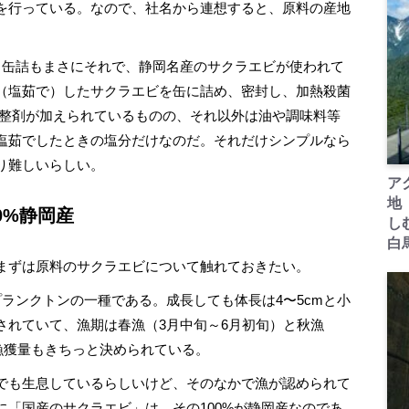
を行っている。なので、社名から連想すると、原料の産地
缶詰もまさにそれで、静岡名産のサクラエビが使われて
（塩茹で）したサクラエビを缶に詰め、密封し、加熱殺菌
調整剤が加えられているものの、それ以外は油や調味料等
塩茹でしたときの塩分だけなのだ。それだけシンプルなら
り難しいらしい。
ア
地
0%静岡産
し
白
まずは原料のサクラエビについて触れておきたい。
ランクトンの一種である。成長しても体長は4〜5cmと小
されていて、漁期は春漁（3月中旬～6月初旬）と秋漁
。漁獲量もきちっと決められている。
でも生息しているらしいけど、そのなかで漁が認められて
「国産のサクラエビ」は、その100%が静岡産なのであ