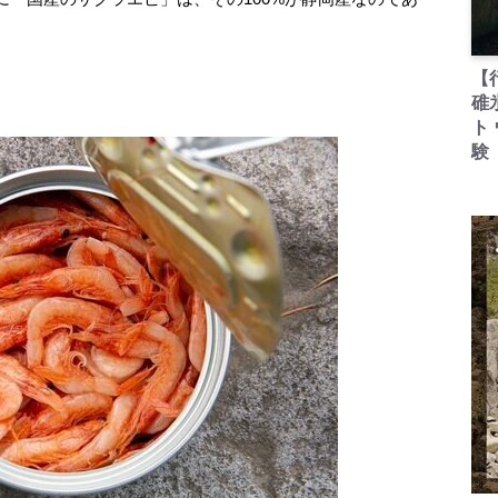
【
碓
ト
験