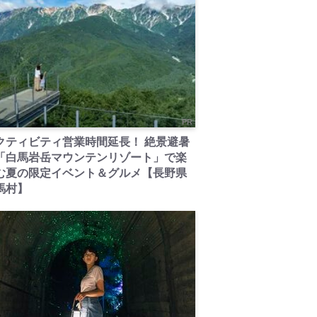
PR
クティビティ営業時間延長！ 絶景避暑
「白馬岩岳マウンテンリゾート」で楽
む夏の限定イベント＆グルメ【長野県
馬村】