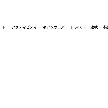
ード
アクティビティ
ギア＆ウェア
トラベル
連載
特
メラ
MTB
写真・動画
その他アクティビティ
キャンプ
スノー
その他
温泉・宿
名所・観光
季節の虫
日本で山
缶詰博士の
そこに山
ブーツの
日本人ハイカ
低山小道
尾瀬ガイド
わたし、
その他連
フィッシング
登山
食事・お酒
山帰り、