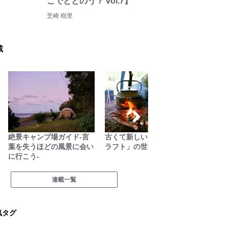
こでととのう？ vol.7】
芝崎 樹里
載
絶景キャンプ場ガイド-言
古くて新しい「ブッシュク
関西お
葉を失うほどの風景に会い
ラフト」の世界
に行こう-
連載一覧
気タグ