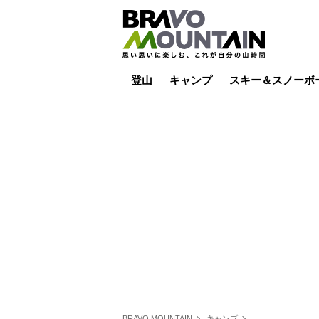
登山
キャンプ
スキー＆スノーボ
山小屋泊
山小屋ライブカメラ
テント泊
雪山
低山
山ご飯
その他登山
焚き火
その他キャンプ
スキー場ライブカ
バックカントリー
日帰り
キャンプ飯
スキー場
BRAVO MOUNTAIN
キャンプ