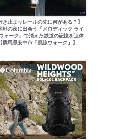
PR
行き止まりレールの先に何がある？】
氷峠の夜に出会う「メロディック ライ
 ウォーク」で消えた鉄道の記憶を追体
【群馬県安中市「廃線ウォーク」】