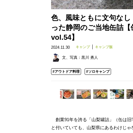
色、風味ともに文句なし
った静岡のご当地缶詰【缶
vol.54】
キャンプ
キャンプ飯
2024.11.30
文、写真：
黒川 勇人
#アウトドア料理
#ソロキャンプ
創業91年を誇る「山梨罐詰」（缶は旧
と付いていても、山梨県にあるわけじゃ