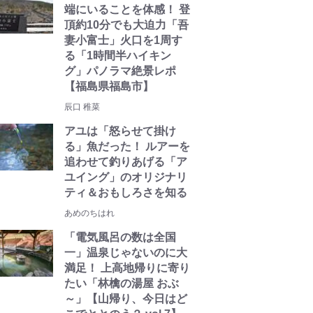
端にいることを体感！ 登
頂約10分でも大迫力「吾
妻小富士」火口を1周す
る「1時間半ハイキン
グ」パノラマ絶景レポ
【福島県福島市】
辰口 稚菜
アユは「怒らせて掛け
る」魚だった！ ルアーを
追わせて釣りあげる「ア
ユイング」のオリジナリ
ティ＆おもしろさを知る
あめのちはれ
「電気風呂の数は全国
一」温泉じゃないのに大
満足！ 上高地帰りに寄り
たい「林檎の湯屋 おぶ
～」【山帰り、今日はど