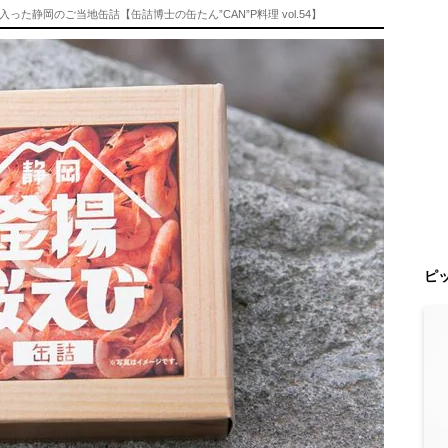
静岡のご当地缶詰【缶詰博士の缶たん”CAN”P料理 vol.54】
ピ