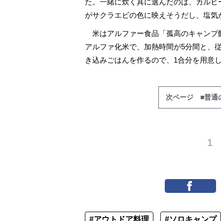
た。一緒に炊く具に選んだのは、カルビ
がサクラエビの色に映えそうだし、塩気
米はアルファー食品「孤高のキャンプ
アルファ化米で、加熱時間が5分間と、
き込みごはんを作るので、1合分を用意
次ページ ■普通
1
#アウトドア料理
#ソロキャンプ