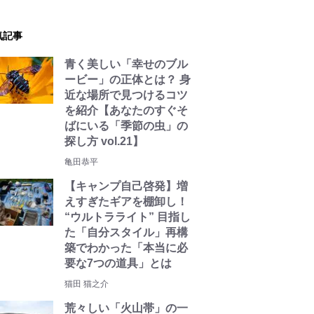
気記事
青く美しい「幸せのブル
ービー」の正体とは？ 身
近な場所で見つけるコツ
を紹介【あなたのすぐそ
ばにいる「季節の虫」の
探し方 vol.21】
亀田恭平
【キャンプ自己啓発】増
えすぎたギアを棚卸し！
“ウルトラライト” 目指し
た「自分スタイル」再構
築でわかった「本当に必
要な7つの道具」とは
猫田 猫之介
荒々しい「火山帯」の一