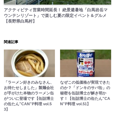
PR
アクティビティ営業時間延長！ 絶景避暑地「白馬岩岳マ
ウンテンリゾート」で楽しむ夏の限定イベント＆グルメ
【長野県白馬村】
関連記事
「ラーメン好きのみなさん、
なぜこの低価格が実現できた
お待たせしました」製麺会社
のか？「ドンキのサバ缶」の
が手がけた本物のラーメン缶
秘密を缶詰博士が解き明か
がついに登場です【缶詰博士
す！【缶詰博士の缶たん”CA
の缶たん”CAN”P料理 vol.5
N”P料理 vol.51】
3】