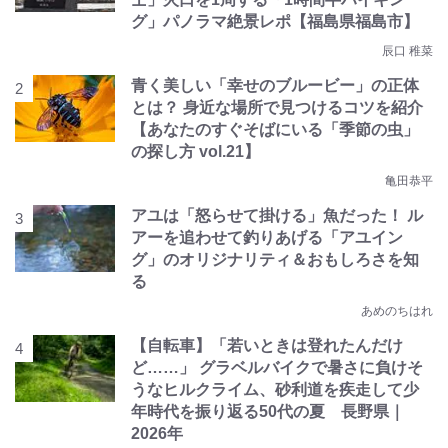
グ」パノラマ絶景レポ【福島県福島市】
辰口 稚菜
青く美しい「幸せのブルービー」の正体
とは？ 身近な場所で見つけるコツを紹介
【あなたのすぐそばにいる「季節の虫」
の探し方 vol.21】
亀田恭平
アユは「怒らせて掛ける」魚だった！ ル
アーを追わせて釣りあげる「アユイン
グ」のオリジナリティ＆おもしろさを知
る
あめのちはれ
【自転車】「若いときは登れたんだけ
ど……」 グラベルバイクで暑さに負けそ
うなヒルクライム、砂利道を疾走して少
年時代を振り返る50代の夏 長野県｜
2026年