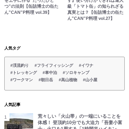
を上手に作る“たったひと
す】使い分けができれば達人
つ”の法則【缶詰博士の缶た
級「トマト缶」の知られざる
ん”CAN”P料理 vol.39】
真実とは？【缶詰博士の缶た
ん”CAN”P料理 vol.27】
人気タグ
#渓流釣り
#フライフィッシング
#イワナ
#トレッキング
#車中泊
#ソロキャンプ
#ワークマン
#朝日岳
#高山植物
#山小屋
人気記事
荒々しい「火山帯」の一端にいることを
体感！ 登頂約10分でも大迫力「吾妻小富
士」火口を1周する「1時間半ハイキン