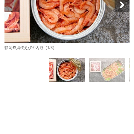
静岡釜揚桜えびの内観（1/6）