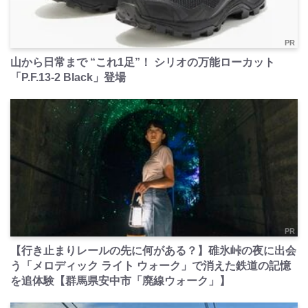
PR
山から日常まで “これ1足”！ シリオの万能ローカット
「P.F.13-2 Black」登場
PR
【行き止まりレールの先に何がある？】碓氷峠の夜に出会
う「メロディック ライト ウォーク」で消えた鉄道の記憶
を追体験【群馬県安中市「廃線ウォーク」】