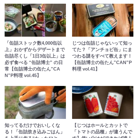
「缶詰ストック数4,000缶以
じつは缶詰じゃないって知っ
上」おかずからデザートまで
てた？「アンチョビ缶」にま
缶詰尽くし「1日3缶以上」は
つわる謎をすべて教えます！
必ず食べる “缶詰博士” の日
【缶詰博士の缶たん”CAN”P
常【缶詰博士の缶たん”CA
料理 vol.41】
N”P料理 vol.45】
知ってるだけでおいしくな
【じつはホールとカットで
る！「缶詰炊き込みごはん」
「トマトの品種」が違うんで