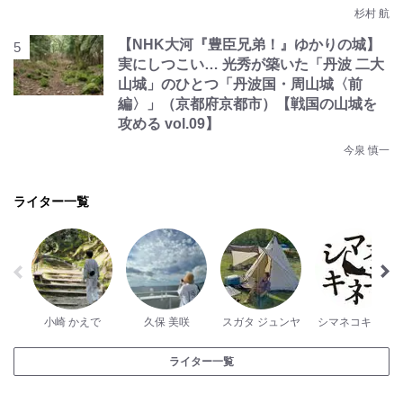
杉村 航
【NHK大河『豊臣兄弟！』ゆかりの城】
実にしつこい… 光秀が築いた「丹波 二大
山城」のひとつ「丹波国・周山城〈前
編〉」（京都府京都市）【戦国の山城を
攻める vol.09】
今泉 慎一
ライター一覧
小崎 かえで
久保 美咲
スガタ ジュンヤ
シマネコキネマ
ライター一覧