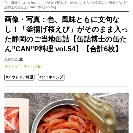
色、風味ともに文句なし！「釜揚げ桜えび」がそのまま入った静岡のご当地缶詰【缶
詰博士の缶たん”CAN”P料理 vol.54】
画像・写真：色、風味ともに文句な
し！「釜揚げ桜えび」がそのまま入っ
た静岡のご当地缶詰【缶詰博士の缶た
ん”CAN”P料理 vol.54】【合計6枚】
2024.11.30
キャンプ
キャンプ飯
#アウトドア料理
#ソロキャンプ