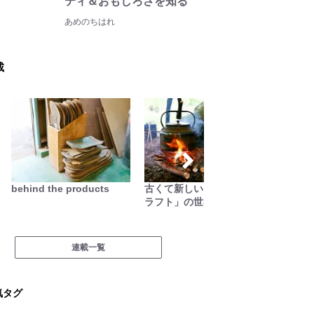
ティ＆おもしろさを知る
あめのちはれ
載
behind the products
古くて新しい「ブッシュク
越えて
ラフト」の世界
連載一覧
気タグ