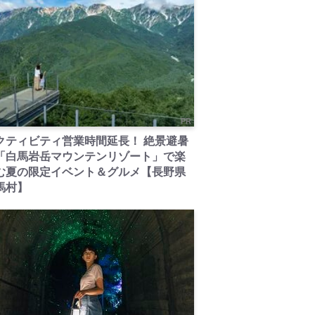
PR
クティビティ営業時間延長！ 絶景避暑
「白馬岩岳マウンテンリゾート」で楽
む夏の限定イベント＆グルメ【長野県
馬村】