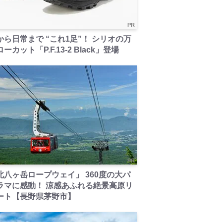
PR
から日常まで “これ1足”！ シリオの万
ーカット「P.F.13-2 Black」登場
PR
北八ヶ岳ロープウェイ」 360度の大パ
ラマに感動！ 涼感あふれる絶景高原リ
ート【長野県茅野市】