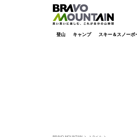
登山
キャンプ
スキー＆スノーボ
山小屋泊
山小屋ライブカメラ
テント泊
雪山
低山
山ご飯
その他登山
焚き火
その他キャンプ
スキー場ライブカ
バックカントリー
日帰り
キャンプ飯
スキー場
BRAVO MOUNTAIN
トラベル