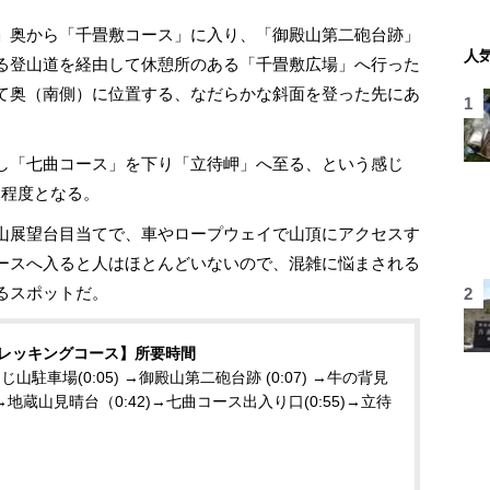
」奥から「千畳敷コース」に入り、「御殿山第二砲台跡」
人
る登山道を経由して休憩所のある「千畳敷広場」へ行った
て奥（南側）に位置する、なだらかな斜面を登った先にあ
し「七曲コース」を下り「立待岬」へ至る、という感じ
間程度となる。
山展望台目当てで、車やロープウェイで山頂にアクセスす
ースへ入ると人はほとんどいないので、混雑に悩まされる
るスポットだ。
レッキングコース】所要時間
じ山駐車場(0:05) →御殿山第二砲台跡 (0:07) →牛の背見
7)→地蔵山見晴台（0:42)→七曲コース出入り口(0:55)→立待