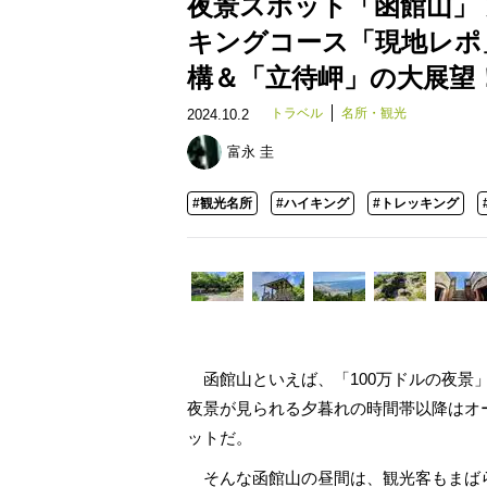
夜景スポット「函館山」
キングコース「現地レポ
構＆「立待岬」の大展望
トラベル
名所・観光
2024.10.2
富永 圭
#観光名所
#ハイキング
#トレッキング
函館山といえば、「100万ドルの夜景
夜景が見られる夕暮れの時間帯以降はオ
ットだ。
そんな函館山の昼間は、観光客もまば