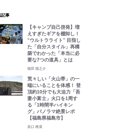
気記事
【キャンプ自己啓発】増
えすぎたギアを棚卸し！
“ウルトラライト” 目指し
た「自分スタイル」再構
築でわかった「本当に必
要な7つの道具」とは
猫田 猫之介
荒々しい「火山帯」の一
端にいることを体感！ 登
頂約10分でも大迫力「吾
妻小富士」火口を1周す
る「1時間半ハイキン
グ」パノラマ絶景レポ
【福島県福島市】
辰口 稚菜