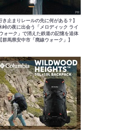
PR
行き止まりレールの先に何がある？】
氷峠の夜に出会う「メロディック ライ
 ウォーク」で消えた鉄道の記憶を追体
【群馬県安中市「廃線ウォーク」】