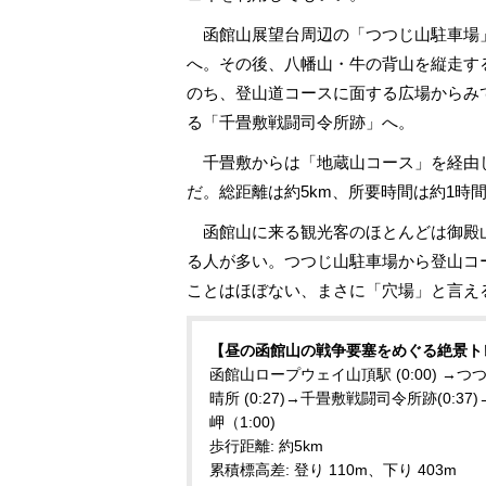
函館山展望台周辺の「つつじ山駐車場
へ。その後、八幡山・牛の背山を縦走す
のち、登山道コースに面する広場からみ
る「千畳敷戦闘司令所跡」へ。
千畳敷からは「地蔵山コース」を経由
だ。総距離は約5km、所要時間は約1時
函館山に来る観光客のほとんどは御殿
る人が多い。つつじ山駐車場から登山コ
ことはほぼない、まさに「穴場」と言え
【昼の函館山の戦争要塞をめぐる絶景ト
函館山ロープウェイ山頂駅 (0:00) →つつ
晴所 (0:27)→千畳敷戦闘司令所跡(0:3
岬（1:00)
歩行距離: 約5km
累積標高差: 登り 110m、下り 403m