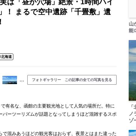
 実は「昼が穴場」絶景・1時間ハイ
」！ まるで空中遺跡「千畳敷」遺
！
山
能ロ
#北海道
…
フォトギャラリー この記事の全ての写真を見る
」で有名な、函館の主要観光地として人気の場所だ。特に
「
ノ
ーバーツーリズムが話題となってしまうほど混雑するスポ
ゾ
らで混みあうほどの観光客はおらず、夜景とはまた違った