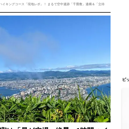
間ハイキングコース「現地レポ」！ まるで空中遺跡「千畳敷」遺構＆「立待
ピ