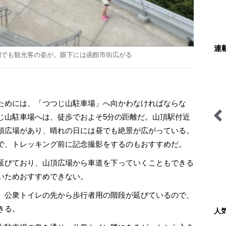
連
間でも観光客の姿が。眼下には函館市街広がる
ためには、「つつじ山駐車場」へ向かわなければならな
じ山駐車場へは、徒歩でおよそ5分の距離だ。山頂駅付近
頂広場があり、晴れの日には昼でも絶景が広がっている。
わたし、山小屋はじめます
ブーツの国の街角で
で、トレッキング前に記念撮影をするのもおすすめだ。
延びており、山頂広場から車道を下っていくこともできる
いためおすすめできない。
、公衆トイレの先から歩行者用の階段が延びているので、
きる。
人