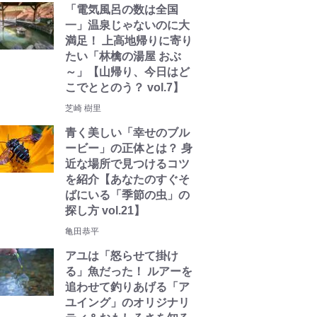
「電気風呂の数は全国
一」温泉じゃないのに大
満足！ 上高地帰りに寄り
たい「林檎の湯屋 おぶ
～」【山帰り、今日はど
こでととのう？ vol.7】
芝崎 樹里
青く美しい「幸せのブル
ービー」の正体とは？ 身
近な場所で見つけるコツ
を紹介【あなたのすぐそ
ばにいる「季節の虫」の
探し方 vol.21】
亀田恭平
アユは「怒らせて掛け
る」魚だった！ ルアーを
追わせて釣りあげる「ア
ユイング」のオリジナリ