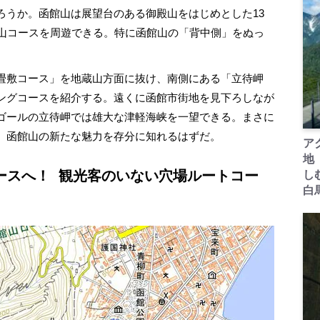
ろうか。函館山は展望台のある御殿山をはじめとした13
登山コースを周遊できる。特に函館山の「背中側」をぬっ
畳敷コース」を地蔵山方面に抜け、南側にある「立待岬
ングコースを紹介する。遠くに函館市街地を見下ろしなが
ゴールの立待岬では雄大な津軽海峡を一望できる。まさに
、函館山の新たな魅力を存分に知れるはずだ。
ア
地
ースへ！ 観光客のいない穴場ルートコー
し
白