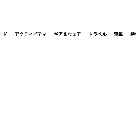
ード
アクティビティ
ギア＆ウェア
トラベル
連載
特
メラ
MTB
写真・動画
その他アクティビティ
キャンプ
スノー
その他
温泉・宿
名所・観光
季節の虫
日本で山
缶詰博士の
そこに山
ブーツの
日本人ハイカ
低山小道
尾瀬ガイド
わたし、
その他連
フィッシング
登山
食事・お酒
山帰り、