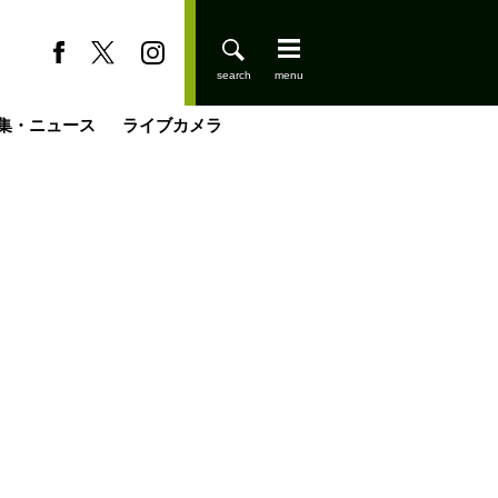
集・ニュース
ライブカメラ
登りはじめました
缶たん”CAN”P料理
小屋を興して
国の街角で
ーのネパール移住見聞録「Like a Rolling Stone」
具＆技術研究所
きららの“おぜ沼“日記
山小屋はじめます
載
スキー場
今日はどこでととのう？
山小屋