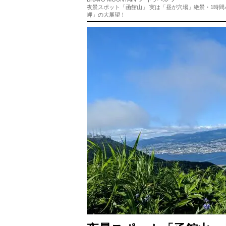
夜景スポット「函館山」 実は「昼が穴場」絶景・1時
岬」の大展望！