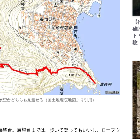
【
碓
ト
験
展望台どちらも見渡せる（国土地理院地図より引用）
展望台。展望台までは、歩いて登ってもいいし、ロープウ