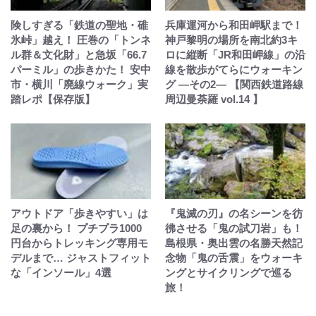
険しすぎる「鉄道の聖地・碓
兵庫運河から和田岬駅まで！
氷峠」越え！ 圧巻の「トンネ
神戸黎明の場所を南北約3キ
ル群＆文化財」と急坂「66.7
ロに縦断「JR和田岬線」の沿
パーミル」の歩きかた！ 安中
線を散歩がてらにウォーキン
市・横川「廃線ウォーク」実
グ ―その2― 【関西鉄道路線
踏レポ【保存版】
周辺曼荼羅 vol.14 】
アウトドア「歩きやすい」は
『鬼滅の刃』の名シーンを彷
足の裏から！ プチプラ1000
彿させる「鬼の試刀岩」も！
円台からトレッキング専用モ
島根県・奥出雲の名勝天然記
デルまで… ジャストフィット
念物「鬼の舌震」をウォーキ
な「インソール」4選
ングとサイクリングで巡る
旅！