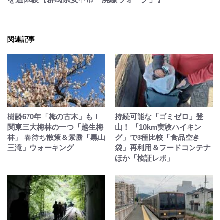
関連記事
樹齢670年「梅の古木」も！
持続可能な「ゴミゼロ」登
関東三大梅林の一つ「越生梅
山！ 「10km実験ハイキン
林」 春待ち散策＆景勝「黒山
グ」で8種比較「食品空き
三滝」ウォーキング
袋」再利用＆フードコンテナ
ほか「検証レポ」