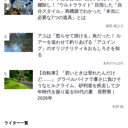
棚卸し！ “ウルトラライト” 目指した「自
分スタイル」再構築でわかった「本当に
必要な7つの道具」とは
猫田 猫之介
アユは「怒らせて掛ける」魚だった！ ル
アーを追わせて釣りあげる「アユイン
グ」のオリジナリティ＆おもしろさを知
る
あめのちはれ
【自転車】「若いときは登れたんだけ
ど……」 グラベルバイクで暑さに負けそ
うなヒルクライム、砂利道を疾走して少
年時代を振り返る50代の夏 長野県｜
2026年
杉村 航
ライター一覧