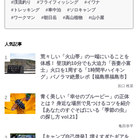
#渓流釣り
#フライフィッシング
#イワナ
#トレッキング
#車中泊
#ソロキャンプ
#ワークマン
#朝日岳
#高山植物
#山小屋
人気記事
荒々しい「火山帯」の一端にいることを
体感！ 登頂約10分でも大迫力「吾妻小富
士」火口を1周する「1時間半ハイキン
グ」パノラマ絶景レポ【福島県福島市】
辰口 稚菜
青く美しい「幸せのブルービー」の正体
とは？ 身近な場所で見つけるコツを紹介
【あなたのすぐそばにいる「季節の虫」
の探し方 vol.21】
亀田恭平
【キャンプ自己啓発】増えすぎたギアを