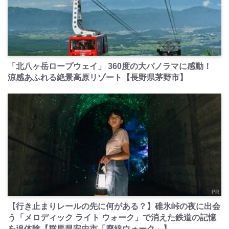
PR
「北八ヶ岳ロープウェイ」 360度の大パノラマに感動！
涼感あふれる絶景高原リゾート【長野県茅野市】
PR
【行き止まりレールの先に何がある？】碓氷峠の夜に出会
う「メロディック ライト ウォーク」で消えた鉄道の記憶
を追体験【群馬県安中市「廃線ウォーク」】