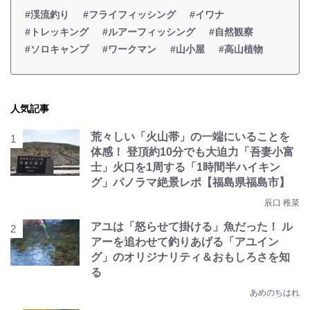
#渓流釣り
#フライフィッシング
#イワナ
#トレッキング
#ルアーフィッシング
#自然観察
#ソロキャンプ
#ワークマン
#山小屋
#高山植物
人気記事
荒々しい「火山帯」の一端にいることを
体感！ 登頂約10分でも大迫力「吾妻小富
士」火口を1周する「1時間半ハイキン
グ」パノラマ絶景レポ【福島県福島市】
辰口 稚菜
アユは「怒らせて掛ける」魚だった！ ル
アーを追わせて釣りあげる「アユイン
グ」のオリジナリティ＆おもしろさを知
る
あめのちはれ