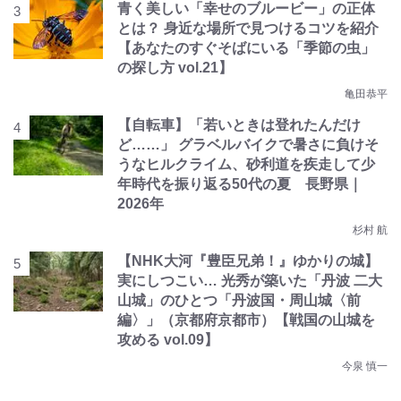
青く美しい「幸せのブルービー」の正体
とは？ 身近な場所で見つけるコツを紹介
【あなたのすぐそばにいる「季節の虫」
の探し方 vol.21】
亀田恭平
【自転車】「若いときは登れたんだけ
ど……」 グラベルバイクで暑さに負けそ
うなヒルクライム、砂利道を疾走して少
年時代を振り返る50代の夏 長野県｜
2026年
杉村 航
【NHK大河『豊臣兄弟！』ゆかりの城】
実にしつこい… 光秀が築いた「丹波 二大
山城」のひとつ「丹波国・周山城〈前
編〉」（京都府京都市）【戦国の山城を
攻める vol.09】
今泉 慎一