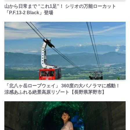
山から日常まで “これ1足”！ シリオの万能ローカット
「P.F.13-2 Black」登場
PR
「北八ヶ岳ロープウェイ」 360度の大パノラマに感動！
涼感あふれる絶景高原リゾート【長野県茅野市】