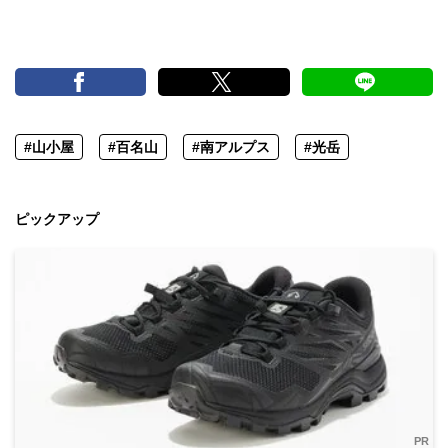
#山小屋
#百名山
#南アルプス
#光岳
ピックアップ
PR