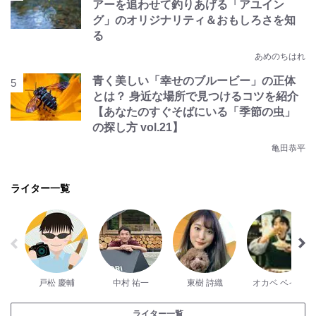
アーを追わせて釣りあげる「アユイン
グ」のオリジナリティ＆おもしろさを知
る
あめのちはれ
青く美しい「幸せのブルービー」の正体
とは？ 身近な場所で見つけるコツを紹介
【あなたのすぐそばにいる「季節の虫」
の探し方 vol.21】
亀田恭平
ライター一覧
戸松 慶輔
中村 祐一
東樹 詩織
オカベ ベイコ
ライター一覧