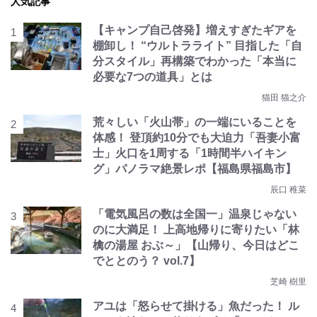
人気記事
【キャンプ自己啓発】増えすぎたギアを
棚卸し！ “ウルトラライト” 目指した「自
分スタイル」再構築でわかった「本当に
必要な7つの道具」とは
猫田 猫之介
荒々しい「火山帯」の一端にいることを
体感！ 登頂約10分でも大迫力「吾妻小富
士」火口を1周する「1時間半ハイキン
グ」パノラマ絶景レポ【福島県福島市】
辰口 稚菜
「電気風呂の数は全国一」温泉じゃない
のに大満足！ 上高地帰りに寄りたい「林
檎の湯屋 おぶ～」【山帰り、今日はどこ
でととのう？ vol.7】
芝崎 樹里
アユは「怒らせて掛ける」魚だった！ ル