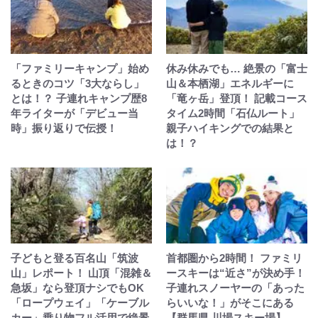
「ファミリーキャンプ」始め
休み休みでも… 絶景の「富士
るときのコツ「3大ならし」
山＆本栖湖」エネルギーに
とは！？ 子連れキャンプ歴8
「竜ヶ岳」登頂！ 記載コース
年ライターが「デビュー当
タイム2時間「石仏ルート」
時」振り返りで伝授！
親子ハイキングでの結果と
は！？
子どもと登る百名山「筑波
首都圏から2時間！ ファミリ
山」レポート！ 山頂「混雑＆
ースキーは“近さ”が決め手！
急坂」なら登頂ナシでもOK
子連れスノーヤーの「あった
「ロープウェイ」「ケーブル
らいいな！」がそこにある
カー」乗り物フル活用で絶景
【群馬県 川場スキー場】