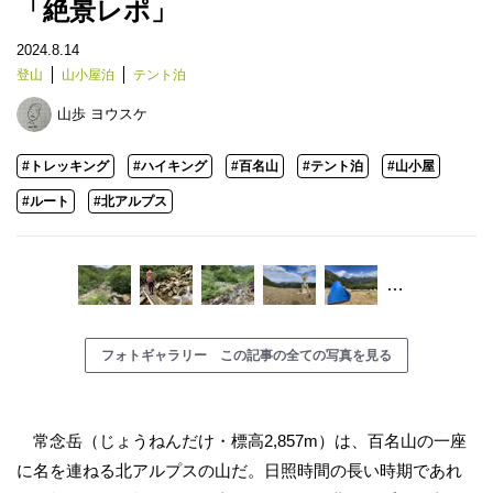
「絶景レポ」
2024.8.14
登山
山小屋泊
テント泊
山歩 ヨウスケ
#トレッキング
#ハイキング
#百名山
#テント泊
#山小屋
#ルート
#北アルプス
…
フォトギャラリー この記事の全ての写真を見る
常念岳（じょうねんだけ・標高2,857m）は、百名山の一座
に名を連ねる北アルプスの山だ。日照時間の長い時期であれ