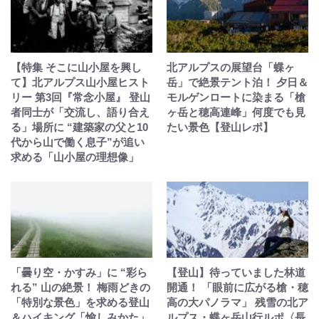
【特集 そこに山小屋を興し
北アルプスの展望台「蝶ヶ
て】北アルプス山小屋ヒスト
岳」で絶景テント泊！ 夕日＆
リー 第3回『常念小屋』 登山
モルゲンロートに染まる「槍
者同士が「交流し、語り合え
ヶ岳と穂高連峰」何度でも見
る」場所に “建築家の父と10
たい景色【登山レポ】
代から山で働く息子”が追い
求める「山小屋の理想像」
「曇り空・かすみ」に “彩ら
【登山】待っていました林道
れる” 山の絶景！ 梅雨どきの
開通！ 「眼前に広がる槍・穂
「特別な景色」を求める登山
高の大パノラマ」 残雪の北ア
＆ハイキング「愉しみかた」
ルプス・蝶ヶ岳山行ルポ〈長