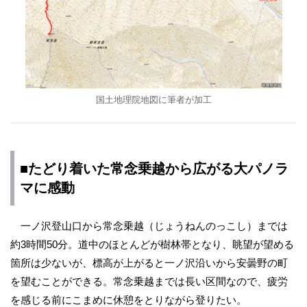
国土地理院地図に筆者が加工
■たどり着いた常念乗越から広がる大パノラ
マに感動
一ノ沢登山口から常念乗越（じょうねんのっこし）までは
約3時間50分。道中のほとんどが樹林帯となり、眺望が望める
箇所は少ないが、標高が上がると一ノ沢沿いから安曇野の町
を望むことができる。常念乗越までは長い区間なので、疲労
を感じる前にこまめに休憩をとりながら登りたい。