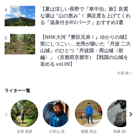
【夏は涼しい長野で「車中泊」旅】良質
な湯は “山の恵み”！ 満足度を上げてくれ
る「温泉付きRVパーク」おすすめ3選
【NHK大河『豊臣兄弟！』ゆかりの城】
実にしつこい… 光秀が築いた「丹波 二大
山城」のひとつ「丹波国・周山城〈前
編〉」（京都府京都市）【戦国の山城を
攻める vol.09】
今泉 慎一
ライター一覧
宗形 美那
小宮山 花
猪股 崇志
髙橋 辰也