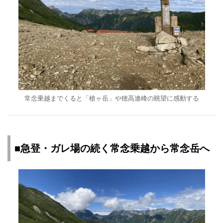
常念乗越までくると「槍ヶ岳」や穂高連峰の眺望に感動する
■急登・ガレ場の続く常念乗越から常念岳へ