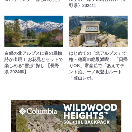
野県〉2024年
白銀の北アルプスに春の風物
はじめての「北アルプス」で
詩が出現！ お花見とセットで
槍・穂高の絶景満喫！ 「日帰
楽しめる“雪形”探し 【長野
りOK」常念岳で「あえてテ
県 2024年】
ント泊」一ノ沢登山ルート
「登山レポ」