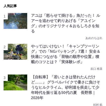
人気記事
アユは「怒らせて掛ける」魚だった！ ル
アーを追わせて釣りあげる「アユイン
グ」のオリジナリティ＆おもしろさを知
る
あめのちはれ
やってはいけない！「キャンプツーリン
グ」での「NGパッキング」7選！ 安全＆
快適につながる「荷物の順序や位置」積
載のコツとは？「実体験レポ」
辰口 稚菜
【自転車】「若いときは登れたんだけ
ど……」 グラベルバイクで暑さに負けそ
うなヒルクライム、砂利道を疾走して少
年時代を振り返る50代の夏 長野県｜
2026年
杉村 航