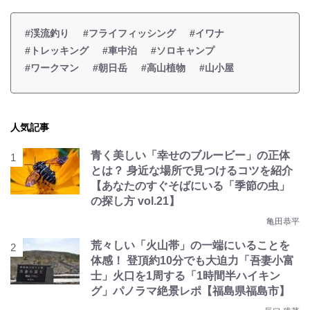
#渓流釣り
#フライフィッシング
#イワナ
#トレッキング
#車中泊
#ソロキャンプ
#ワークマン
#朝日岳
#高山植物
#山小屋
人気記事
青く美しい「幸せのブルービー」の正体
とは？ 身近な場所で見つけるコツを紹介
【あなたのすぐそばにいる「季節の虫」
の探し方 vol.21】
亀田恭平
荒々しい「火山帯」の一端にいることを
体感！ 登頂約10分でも大迫力「吾妻小富
士」火口を1周する「1時間半ハイキン
グ」パノラマ絶景レポ【福島県福島市】