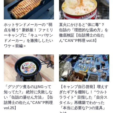
ホットサンドメーカーの “弱
直火にかけると”体に毒”？
点を補う” 新鉄板！ ファミリ
缶詰の「理想的な温め方」を
ーキャンプに「キューバサン
徹底検証【缶詰博士の缶た
ドメーカー」を激推ししたい
ん”CAN”P料理 vol.8】
ワケ＜前編＞
「グツグツ煮るのはNGって
【キャンプ自己啓発】増えす
知ってた?」 絶対に失敗しな
ぎたギアを棚卸し！ “ウルト
い「缶詰の湯せん方法」【缶
ラライト” 目指した「自分ス
詰博士の缶たん”CAN”P料理
タイル」再構築でわかった
vol.25】
「本当に必要な7つの道具」