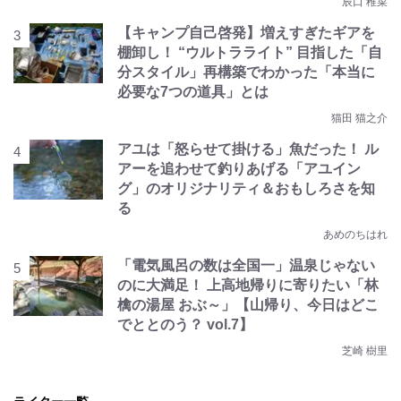
辰口 稚菜
【キャンプ自己啓発】増えすぎたギアを
棚卸し！ “ウルトラライト” 目指した「自
分スタイル」再構築でわかった「本当に
必要な7つの道具」とは
猫田 猫之介
アユは「怒らせて掛ける」魚だった！ ル
アーを追わせて釣りあげる「アユイン
グ」のオリジナリティ＆おもしろさを知
る
あめのちはれ
「電気風呂の数は全国一」温泉じゃない
のに大満足！ 上高地帰りに寄りたい「林
檎の湯屋 おぶ～」【山帰り、今日はどこ
でととのう？ vol.7】
芝崎 樹里