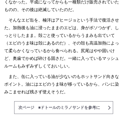
くなかった。平成になってからも一種類だけ販売されていた
ものの、その後は絶滅していたのだ。
そんなエビ缶を、極洋はアヒージョという手法で復活させ
た。加熱後も油に浸ったままのエビは、身がボソつかず、し
っとりしたまま。殻ごと使っているからうまみも出ていて
（エビのうま味は殻にあるのだ）、その殻も高温加熱によっ
て柔らかくなっているから食べられる。尻尾はやや固いけ
ど、奥歯でかめば砕ける固さだ。一緒に入っているマッシュ
ルームもみずみずしくておいしい。
また、缶に入っている油が少ないのもホットサンド向きな
ポイント。油にはエビのうま味が移っているから、パンに染
みこませれば残さず使えそうだ。
次ページ ■ドトールのミラノサンドを参考に