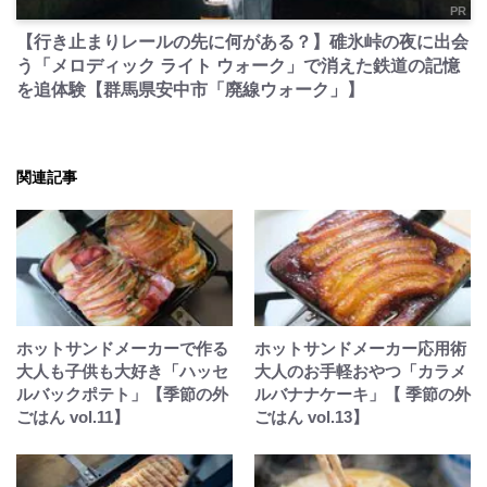
PR
【行き止まりレールの先に何がある？】碓氷峠の夜に出会
う「メロディック ライト ウォーク」で消えた鉄道の記憶
を追体験【群馬県安中市「廃線ウォーク」】
関連記事
ホットサンドメーカーで作る
ホットサンドメーカー応用術
大人も子供も大好き「ハッセ
大人のお手軽おやつ「カラメ
ルバックポテト」【季節の外
ルバナナケーキ」【 季節の外
ごはん vol.11】
ごはん vol.13】