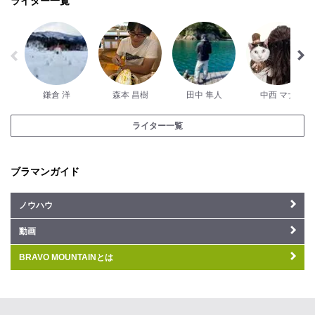
ライター一覧
鎌倉 洋
森本 昌樹
田中 隼人
中西 マナ
ライター一覧
ブラマンガイド
ノウハウ
動画
BRAVO MOUNTAINとは