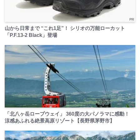
PR
山から日常まで “これ1足”！ シリオの万能ローカット
「P.F.13-2 Black」登場
PR
「北八ヶ岳ロープウェイ」 360度の大パノラマに感動！
涼感あふれる絶景高原リゾート【長野県茅野市】