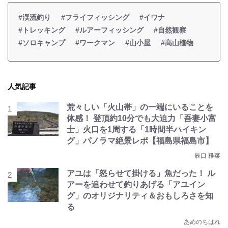
#渓流釣り
#フライフィッシング
#イワナ
#トレッキング
#ルアーフィッシング
#自然観察
#ソロキャンプ
#ワークマン
#山小屋
#高山植物
人気記事
荒々しい「火山帯」の一端にいることを
体感！ 登頂約10分でも大迫力「吾妻小富
士」火口を1周する「1時間半ハイキン
グ」パノラマ絶景レポ【福島県福島市】
辰口 稚菜
アユは「怒らせて掛ける」魚だった！ ル
アーを追わせて釣りあげる「アユイン
グ」のオリジナリティ＆おもしろさを知
る
あめのちはれ