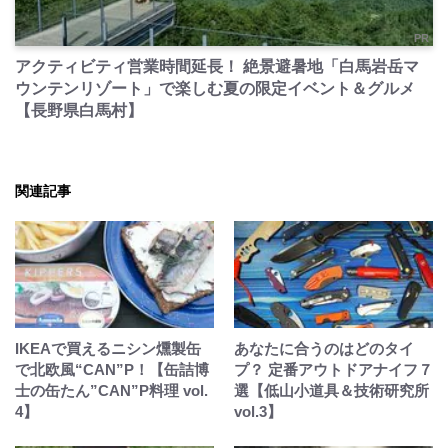
PR
アクティビティ営業時間延長！ 絶景避暑地「白馬岩岳マ
ウンテンリゾート」で楽しむ夏の限定イベント＆グルメ
【長野県白馬村】
関連記事
IKEAで買えるニシン燻製缶
あなたに合うのはどのタイ
で北欧風“CAN”P！【缶詰博
プ？ 定番アウトドアナイフ７
士の缶たん”CAN”P料理 vol.
選【低山小道具＆技術研究所
4】
vol.3】