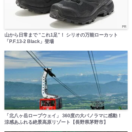
PR
山から日常まで “これ1足”！ シリオの万能ローカット
「P.F.13-2 Black」登場
PR
「北八ヶ岳ロープウェイ」 360度の大パノラマに感動！
涼感あふれる絶景高原リゾート【長野県茅野市】