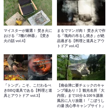
マイスターが厳選！ 焚き火に
まるでマンガ肉！ 焚き火で作
おける「7種の神器」【焚き
る「塊肉の吊るし焼き」が絶
火の話 vol.4】
品過ぎる【料理と道具とアウ
トドア vol.4】
「トング」こそ、こだわるべ
【南会津に要チェックのキャ
きBBQ道具である【料理と道
ンプ場あり！】観光名所「大
具とアウトドア vol.3】
内宿」まで10分＆100％源泉
風呂に入り放題！「こぼうし
の湯 洗心亭キャンプサイト」