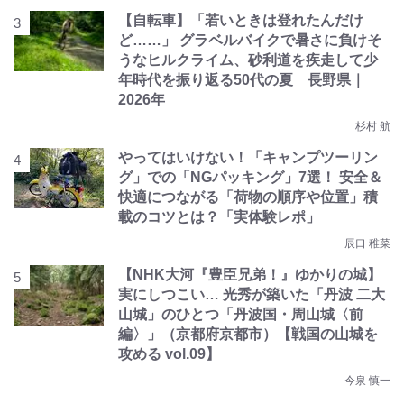
【自転車】「若いときは登れたんだけ
ど……」 グラベルバイクで暑さに負けそ
うなヒルクライム、砂利道を疾走して少
年時代を振り返る50代の夏 長野県｜
2026年
杉村 航
やってはいけない！「キャンプツーリン
グ」での「NGパッキング」7選！ 安全＆
快適につながる「荷物の順序や位置」積
載のコツとは？「実体験レポ」
辰口 稚菜
【NHK大河『豊臣兄弟！』ゆかりの城】
実にしつこい… 光秀が築いた「丹波 二大
山城」のひとつ「丹波国・周山城〈前
編〉」（京都府京都市）【戦国の山城を
攻める vol.09】
今泉 慎一