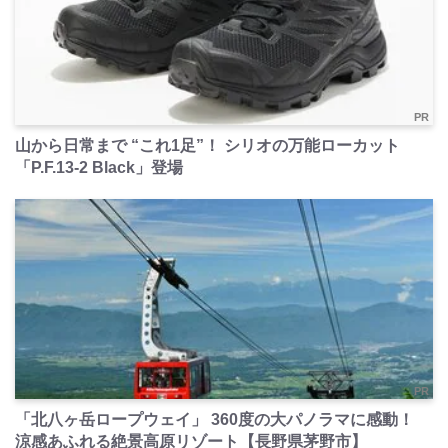
PR
山から日常まで “これ1足”！ シリオの万能ローカット
「P.F.13-2 Black」登場
PR
「北八ヶ岳ロープウェイ」 360度の大パノラマに感動！
涼感あふれる絶景高原リゾート【長野県茅野市】