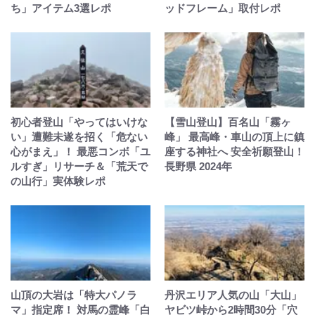
ち」アイテム3選レポ
ッドフレーム」取付レポ
初心者登山「やってはいけな
【雪山登山】百名山「霧ヶ
い」遭難未遂を招く「危ない
峰」 最高峰・車山の頂上に鎮
心がまえ」！ 最悪コンボ「ユ
座する神社へ 安全祈願登山！
ルすぎ」リサーチ＆「荒天で
長野県 2024年
の山行」実体験レポ
山頂の大岩は「特大パノラ
丹沢エリア人気の山「大山」
マ」指定席！ 対馬の霊峰「白
ヤビツ峠から2時間30分「穴