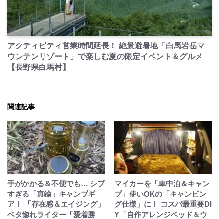
PR
アクティビティ営業時間延長！ 絶景避暑地「白馬岩岳マ
ウンテンリゾート」で楽しむ夏の限定イベント＆グルメ
【長野県白馬村】
関連記事
手がかかる＆不便でも… シブ
マイカーを「車中泊＆キャン
すぎる「真鍮」キャンプギ
プ」使いOKの「キャンピン
ア！ 「存在感＆エイジング」
グ仕様」に！ コスパ最重要DI
ベタ惚れライター「愛着勝
Y「自作アレンジベッド＆ウ