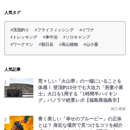
人気タグ
#渓流釣り
#フライフィッシング
#イワナ
#トレッキング
#車中泊
#ソロキャンプ
#ワークマン
#朝日岳
#高山植物
#山小屋
人気記事
荒々しい「火山帯」の一端にいることを
体感！ 登頂約10分でも大迫力「吾妻小富
士」火口を1周する「1時間半ハイキン
グ」パノラマ絶景レポ【福島県福島市】
辰口 稚菜
青く美しい「幸せのブルービー」の正体
とは？ 身近な場所で見つけるコツを紹介