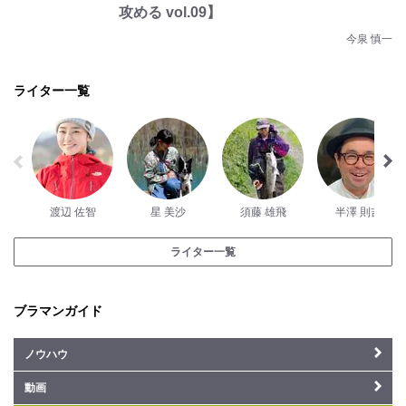
攻める vol.09】
今泉 慎一
ライター一覧
渡辺 佐智
星 美沙
須藤 雄飛
半澤 則吉
ライター一覧
ブラマンガイド
ノウハウ
動画