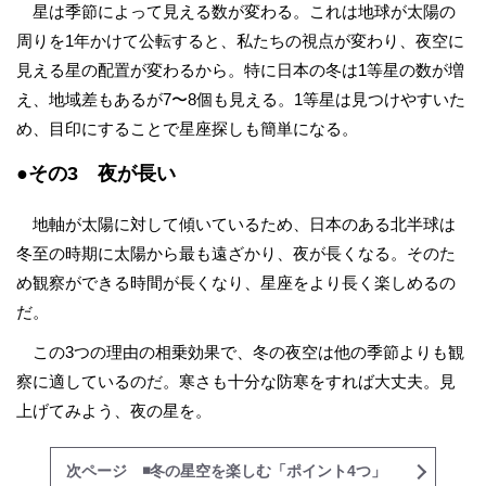
星は季節によって見える数が変わる。これは地球が太陽の
周りを1年かけて公転すると、私たちの視点が変わり、夜空に
見える星の配置が変わるから。特に日本の冬は1等星の数が増
え、地域差もあるが7〜8個も見える。1等星は見つけやすいた
め、目印にすることで星座探しも簡単になる。
●その3 夜が長い
地軸が太陽に対して傾いているため、日本のある北半球は
冬至の時期に太陽から最も遠ざかり、夜が長くなる。そのた
め観察ができる時間が長くなり、星座をより長く楽しめるの
だ。
この3つの理由の相乗効果で、冬の夜空は他の季節よりも観
察に適しているのだ。寒さも十分な防寒をすれば大丈夫。見
上げてみよう、夜の星を。
次ページ ◾️冬の星空を楽しむ「ポイント4つ」