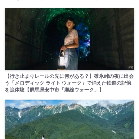
PR
【行き止まりレールの先に何がある？】碓氷峠の夜に出会
う「メロディック ライト ウォーク」で消えた鉄道の記憶
を追体験【群馬県安中市「廃線ウォーク」】