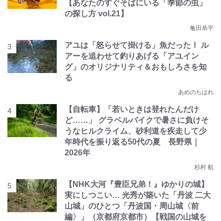
【あなたのすぐそばにいる「季節の虫」
の探し方 vol.21】
亀田恭平
アユは「怒らせて掛ける」魚だった！ ル
アーを追わせて釣りあげる「アユイン
グ」のオリジナリティ＆おもしろさを知
る
あめのちはれ
【自転車】「若いときは登れたんだけ
ど……」 グラベルバイクで暑さに負けそ
うなヒルクライム、砂利道を疾走して少
年時代を振り返る50代の夏 長野県｜
2026年
杉村 航
【NHK大河『豊臣兄弟！』ゆかりの城】
実にしつこい… 光秀が築いた「丹波 二大
山城」のひとつ「丹波国・周山城〈前
編〉」（京都府京都市）【戦国の山城を