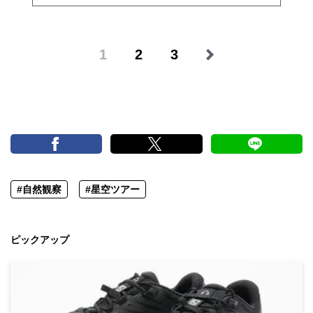
1
2
3
#自然観察
#星空ツアー
ピックアップ