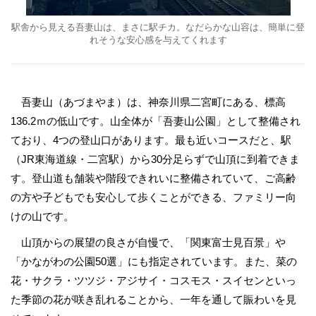
駅舎から見える吾妻山は、まさに駅チカ。なだらかな山容は、簡単に登
れそうな安心感を与えてくれます
吾妻山（あづまやま）は、神奈川県二宮町にある、標高
136.2ｍの低山です。山全体が「吾妻山公園」として整備され
ており、4つの登山口があります。最も近いコースだと、駅
（JR東海道線・二宮駅）から30分足らずで山頂に到着できま
す。登山道も舗装や階段できれいに整備されていて、ご高齢
の方や子どもでも安心して歩くことができる、ファミリー向
けの山です。
山頂からの展望の良さが自慢で、「関東富士見百景」や
「かながわの公園50選」にも指定されています。また、菜の
花・サクラ・ツツジ・アジサイ・コスモス・スイセンといっ
た季節の花が咲き乱れることから、一年を通して賑わいを見