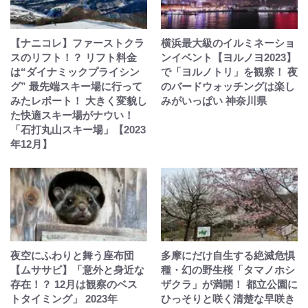
【ナニコレ】ファーストクラ
横浜最大級のイルミネーショ
スのリフト！？ リフト料金
ンイベント【ヨルノヨ2023】
は“ダイナミックプライシン
で「ヨルノトリ」を観察！ 夜
グ” 最先端スキー場に行って
のバードウォッチングは楽し
みたレポート！ 大きく変貌し
みがいっぱい 神奈川県
た快適スキー場がナウい！
「石打丸山スキー場」【2023
年12月】
夜空にふわりと舞う座布団
多摩にだけ自生する絶滅危惧
【ムササビ】「意外と身近な
種・幻の野生桜「タマノホシ
存在！？ 12月は観察のベス
ザクラ」が満開！ 都立公園に
トタイミング」 2023年
ひっそりと咲く清楚な早咲き