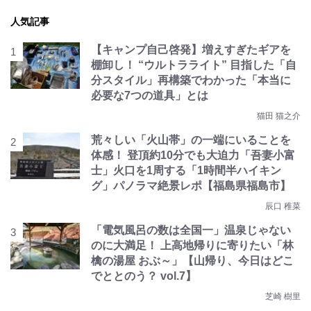
人気記事
【キャンプ自己啓発】増えすぎたギアを
棚卸し！ “ウルトラライト” 目指した「自
分スタイル」再構築でわかった「本当に
必要な7つの道具」とは
猫田 猫之介
荒々しい「火山帯」の一端にいることを
体感！ 登頂約10分でも大迫力「吾妻小富
士」火口を1周する「1時間半ハイキン
グ」パノラマ絶景レポ【福島県福島市】
辰口 稚菜
「電気風呂の数は全国一」温泉じゃない
のに大満足！ 上高地帰りに寄りたい「林
檎の湯屋 おぶ～」【山帰り、今日はどこ
でととのう？ vol.7】
芝崎 樹里