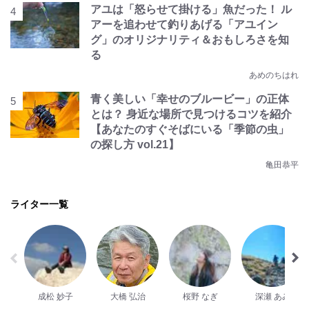
アユは「怒らせて掛ける」魚だった！ ル
アーを追わせて釣りあげる「アユイン
グ」のオリジナリティ＆おもしろさを知
る
あめのちはれ
青く美しい「幸せのブルービー」の正体
とは？ 身近な場所で見つけるコツを紹介
【あなたのすぐそばにいる「季節の虫」
の探し方 vol.21】
亀田恭平
ライター一覧
成松 妙子
大橋 弘治
桜野 なぎ
深瀬 あみ