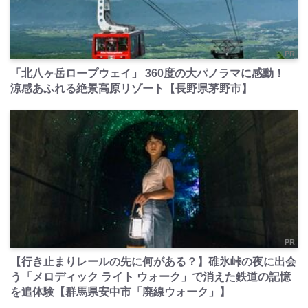
PR
「北八ヶ岳ロープウェイ」 360度の大パノラマに感動！
涼感あふれる絶景高原リゾート【長野県茅野市】
PR
【行き止まりレールの先に何がある？】碓氷峠の夜に出会
う「メロディック ライト ウォーク」で消えた鉄道の記憶
を追体験【群馬県安中市「廃線ウォーク」】