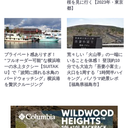
桜を見に行く【2023年・東京
都】
プライベート感ありすぎ！
荒々しい「火山帯」の一端に
“フルオーダー可能”な横浜唯
いることを体感！ 登頂約10
一の水上タクシー【SUITAK
分でも大迫力「吾妻小富士」
U】で「波間に揺れる水鳥の
火口を1周する「1時間半ハイ
バードウォッチング」横浜港
キング」パノラマ絶景レポ
を贅沢クルージング
【福島県福島市】