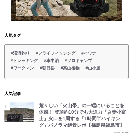
人気タグ
#渓流釣り
#フライフィッシング
#イワナ
#トレッキング
#車中泊
#ソロキャンプ
#ワークマン
#朝日岳
#高山植物
#山小屋
人気記事
荒々しい「火山帯」の一端にいることを
体感！ 登頂約10分でも大迫力「吾妻小富
士」火口を1周する「1時間半ハイキン
グ」パノラマ絶景レポ【福島県福島市】