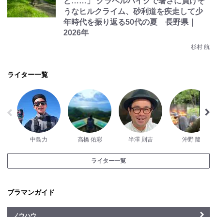
ど……」 グラベルバイクで暑さに負けそ
うなヒルクライム、砂利道を疾走して少
年時代を振り返る50代の夏 長野県｜
2026年
杉村 航
ライター一覧
中島力
高橋 佑彩
半澤 則吉
沖野 隆
ライター一覧
ブラマンガイド
ノウハウ