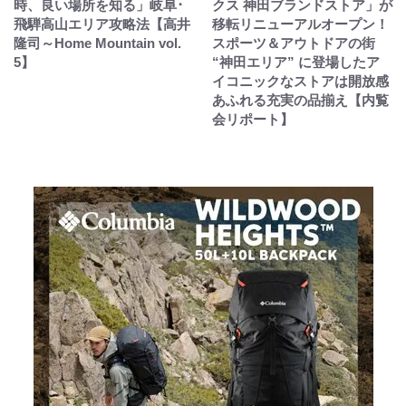
時、良い場所を知る」岐阜･
クス 神田ブランドストア」が
飛騨高山エリア攻略法【高井
移転リニューアルオープン！
隆司～Home Mountain vol.
スポーツ＆アウトドアの街
5】
“神田エリア” に登場したア
イコニックなストアは開放感
あふれる充実の品揃え【内覧
会リポート】