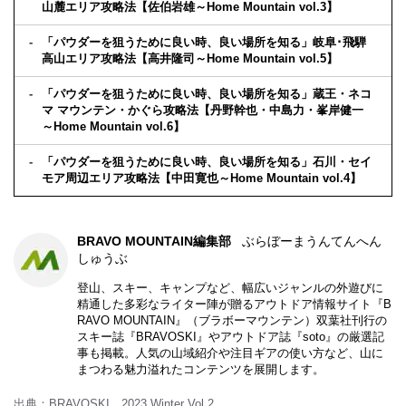
山麓エリア攻略法【佐伯岩雄～Home Mountain vol.3】
「パウダーを狙うために良い時、良い場所を知る」岐阜･飛騨
高山エリア攻略法【高井隆司～Home Mountain vol.5】
「パウダーを狙うために良い時、良い場所を知る」蔵王・ネコ
マ マウンテン・かぐら攻略法【丹野幹也・中島力・峯岸健一
～Home Mountain vol.6】
「パウダーを狙うために良い時、良い場所を知る」石川・セイ
モア周辺エリア攻略法【中田寛也～Home Mountain vol.4】
BRAVO MOUNTAIN編集部
ぶらぼーまうんてんへん
しゅうぶ
登山、スキー、キャンプなど、幅広いジャンルの外遊びに
精通した多彩なライター陣が贈るアウトドア情報サイト『B
RAVO MOUNTAIN』（ブラボーマウンテン）双葉社刊行の
スキー誌『BRAVOSKI』やアウトドア誌『soto』の厳選記
事も掲載。人気の山域紹介や注目ギアの使い方など、山に
まつわる魅力溢れたコンテンツを展開します。
出典：BRAVOSKI 2023 Winter Vol.2