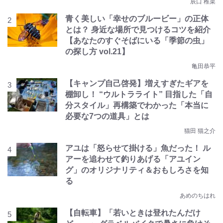
辰口 稚菜
青く美しい「幸せのブルービー」の正体
とは？ 身近な場所で見つけるコツを紹介
【あなたのすぐそばにいる「季節の虫」
の探し方 vol.21】
亀田恭平
【キャンプ自己啓発】増えすぎたギアを
棚卸し！ “ウルトラライト” 目指した「自
分スタイル」再構築でわかった「本当に
必要な7つの道具」とは
猫田 猫之介
アユは「怒らせて掛ける」魚だった！ ル
アーを追わせて釣りあげる「アユイン
グ」のオリジナリティ＆おもしろさを知
る
あめのちはれ
【自転車】「若いときは登れたんだけ