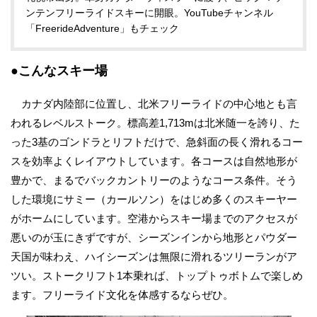
ンテンフリーライドスキーに開眼。YouTubeチャンネル
「FreerideAdventure」もチェック
●こんなスキー場
カナダ内陸部に位置し、北米フリーライドの中心地とも言
われるレベルストーク。標高差1,713mは北米随一を誇り、た
った3基のゴンドラとリフトだけで、急斜面の長く滑れるコー
スを効率よくレイアウトしています。各コースは自然地形が
豊かで、まるでバックカントリーのようなコース条件。そう
した環境にサミー（カールソン）をはじめ多くのスキーヤー
がホームにしています。空港からスキー場までのアクセスが
悪いのが玉にきずですが、シーズンインから地形とパウダー
天国が味わえ、ハイシーズンは無限に滑れるツリーランがア
ツい。ストークリフト1本乗れば、トップトゥボトムで楽しめ
ます。フリーライド文化を体感するならぜひ。