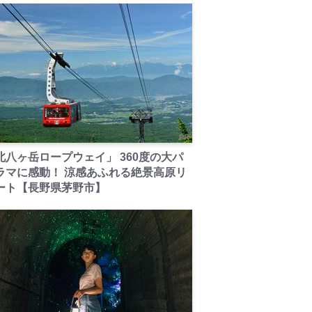
PR
北八ヶ岳ロープウェイ」 360度の大パ
ラマに感動！ 涼感あふれる絶景高原リ
ート【長野県茅野市】