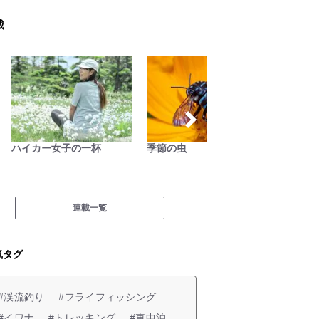
載
ハイカー女子の一杯
季節の虫
琉球島
連載一覧
気タグ
#渓流釣り
#フライフィッシング
#イワナ
#トレッキング
#車中泊