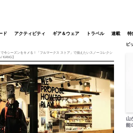
ード
アクティビティ
ギア＆ウェア
トラベル
連載
特
ピ
メラ
MTB
写真・動画
その他アクティビティ
キャンプ
スノー
その他
温泉・宿
名所・観光
日本で山
缶詰博士の
そこに山
ブーツの
日本人ハイカ
低山小道
尾瀬ガイド
わたし、
耕して焙
その他連
フィッシング
登山
食事・お酒
季節の虫
ドで今シーズンをキメる！「フルマークス ストア」で揃えたいスノーコレクシ
A / KANG】
山
能ロ