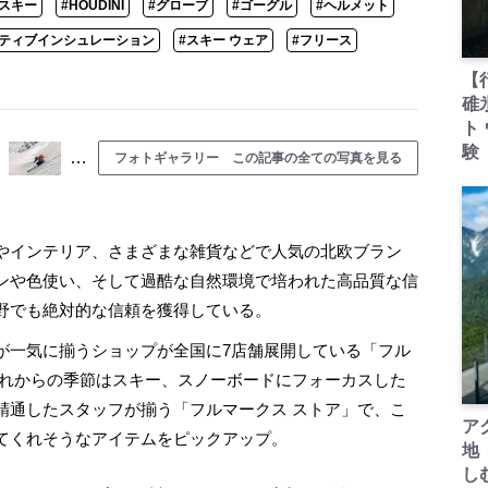
スキー
#HOUDINI
#グローブ
#ゴーグル
#ヘルメット
クティブインシュレーション
#スキー ウェア
#フリース
【
碓
ト
験
…
フォトギャラリー この記事の全ての写真を見る
やインテリア、さまざまな雑貨などで人気の北欧ブラン
ンや色使い、そして過酷な自然環境で培われた高品質な信
野でも絶対的な信頼を獲得している。
一気に揃うショップが全国に7店舗展開している「フル
これからの季節はスキー、スノーボードにフォーカスした
精通したスタッフが揃う「フルマークス ストア」で、こ
ア
てくれそうなアイテムをピックアップ。
地
し