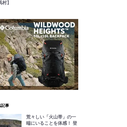
馬村】
気記事
荒々しい「火山帯」の一
端にいることを体感！ 登