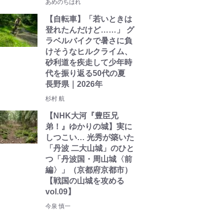
あめのちはれ
【自転車】「若いときは
登れたんだけど……」 グ
ラベルバイクで暑さに負
けそうなヒルクライム、
砂利道を疾走して少年時
代を振り返る50代の夏
長野県｜2026年
杉村 航
【NHK大河『豊臣兄
弟！』ゆかりの城】実に
しつこい… 光秀が築いた
「丹波 二大山城」のひと
つ「丹波国・周山城〈前
編〉」（京都府京都市）
【戦国の山城を攻める
vol.09】
今泉 慎一