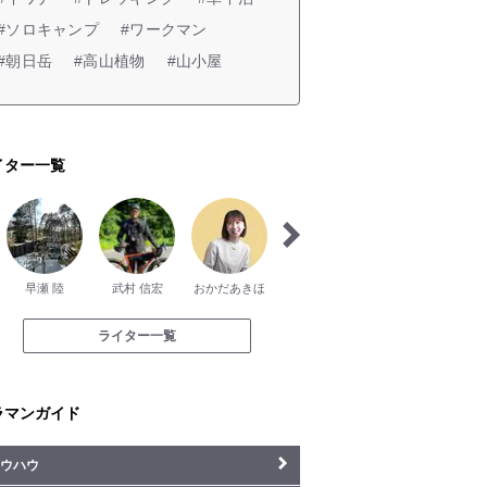
#ソロキャンプ
#ワークマン
#朝日岳
#高山植物
#山小屋
イター一覧
早瀬 陸
武村 信宏
おかだあきほ
菅原 康晴
山下 直人
ライター一覧
ラマンガイド
ウハウ