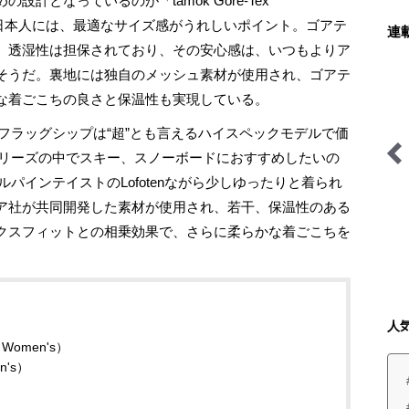
計となっているのが「tamok Gore-Tex
小柄な日本人には、最適なサイズ感がうれしいポイント。ゴアテ
連
、透湿性は担保されており、その安心感は、いつもよりア
そうだ。裏地には独自のメッシュ素材が使用され、ゴアテ
な着ごこちの良さと保温性も実現している。
のフラッグシップは“超”とも言えるハイスペックモデルで価
nシリーズの中でスキー、スノーボードにおすすめしたいの
Pants」。アルパインテイストのLofotenながら少しゆったりと着られ
焚き火の話
古くて新しい「ブッシュク
ア社が共同開発した素材が使用され、若干、保温性のある
ラフト」の世界
クスフィットとの相乗効果で、さらに柔らかな着ごこちを
人
（Women's）
's）