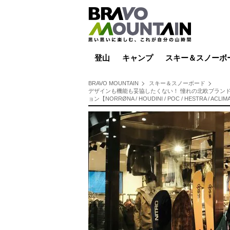
登山
キャンプ
スキー＆スノーボ
山小屋泊
山小屋ライブカメラ
テント泊
雪山
低山
山ご飯
その他登山
焚き火
その他キャンプ
スキー場ライブカ
バックカントリー
日帰り
キャンプ飯
スキー場
BRAVO MOUNTAIN
スキー＆スノーボード
デザインも機能も妥協したくない！ 憧れの北欧ブラン
ョン【NORRØNA / HOUDINI / POC / HESTRA / ACLIM