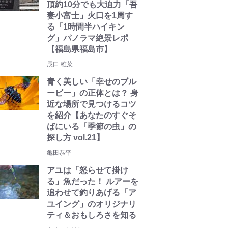
頂約10分でも大迫力「吾
妻小富士」火口を1周す
る「1時間半ハイキン
グ」パノラマ絶景レポ
【福島県福島市】
辰口 稚菜
青く美しい「幸せのブル
ービー」の正体とは？ 身
近な場所で見つけるコツ
を紹介【あなたのすぐそ
ばにいる「季節の虫」の
探し方 vol.21】
亀田恭平
アユは「怒らせて掛け
る」魚だった！ ルアーを
追わせて釣りあげる「ア
ユイング」のオリジナリ
ティ＆おもしろさを知る