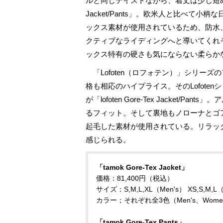
ルと同じテイストながら、着丈は少し短めの設
Jacket/Pants」。欧米人と比べて
ックス素材が使用されているため、防水
クティブなライディングへと導いてくれ
ックス特有の硬さも気にならない柔らか
「Lofoten（ロフォテン）」シリーズ
格も相応のハイプライス。そのLofote
が「lofoten Gore-Tex Jacket/
るフィット。そして裏地もノローナとゴ
起毛した素材が使用されている。リラッ
感じられる。
「tamok Gore-Tex Jacket」
価格：81,400円（税込）
サイズ：S,M,L,XL（Men's） XS,S,M,L
カラー；それぞれ全3色（Men's、Women
「tamok Gore-Tex Pants」