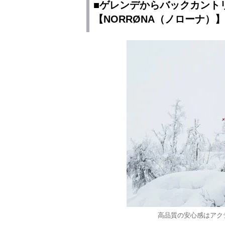
■ゲレンデからバックカント
【NORRØNA（ノローナ）】
高品質の安心感はアク