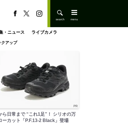
集・ニュース
ライブカメラ
ックアップ
登りはじめました
缶たん”CAN”P料理
小屋を興して
国の街角で
ーのネパール移住見聞録「Like a Rolling Stone」
具＆技術研究所
きららの“おぜ沼“日記
山小屋はじめます
煎して走る男
載
スキー場
山小屋
PR
から日常まで “これ1足”！ シリオの万
ーカット「P.F.13-2 Black」登場