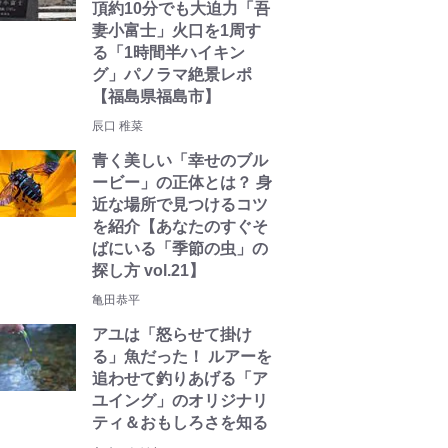
頂約10分でも大迫力「吾
妻小富士」火口を1周す
る「1時間半ハイキン
グ」パノラマ絶景レポ
【福島県福島市】
辰口 稚菜
青く美しい「幸せのブル
ービー」の正体とは？ 身
近な場所で見つけるコツ
を紹介【あなたのすぐそ
ばにいる「季節の虫」の
探し方 vol.21】
亀田恭平
アユは「怒らせて掛け
る」魚だった！ ルアーを
追わせて釣りあげる「ア
ユイング」のオリジナリ
ティ＆おもしろさを知る