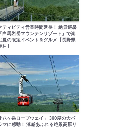
PR
クティビティ営業時間延長！ 絶景避暑
「白馬岩岳マウンテンリゾート」で楽
む夏の限定イベント＆グルメ【長野県
馬村】
PR
北八ヶ岳ロープウェイ」 360度の大パ
ラマに感動！ 涼感あふれる絶景高原リ