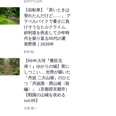
あめのちはれ
【自転車】「若いときは
登れたんだけど……」 グ
ラベルバイクで暑さに負
けそうなヒルクライム、
砂利道を疾走して少年時
代を振り返る50代の夏
長野県｜2026年
杉村 航
【NHK大河『豊臣兄
弟！』ゆかりの城】実に
しつこい… 光秀が築いた
「丹波 二大山城」のひと
つ「丹波国・周山城〈前
編〉」（京都府京都市）
【戦国の山城を攻める
vol.09】
今泉 慎一