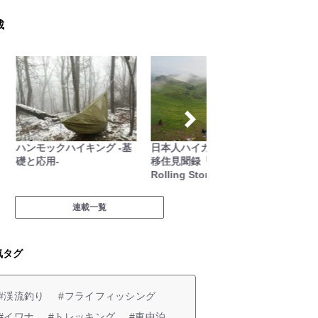
載
ハンモックハイキング -基
日本人ハイカーのネパール
ユーコ
礎と応用-
移住見聞録「Like a
研究所
Rolling Stone」
連載一覧
気タグ
#渓流釣り
#フライフィッシング
#イワナ
#トレッキング
#車中泊