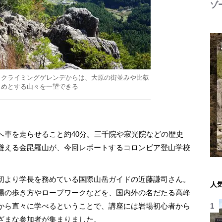
ゾ
ククライミングゲレンデからは、大原の街並みや比叡
じめとする山々を一望できる
車を走らせること約40分。三千院や寂光院などの歴史
聳える金毘羅山が、今回レポートするコロンビア登山学校
初より学長を務めている国際山岳ガイドの近藤謙司さん。
人
場の歩き方やロープワークなどを、国内外の名だたる高峰
から直々に学べるということで、講座には岩場初心者から
ざまな参加者が集まりました。