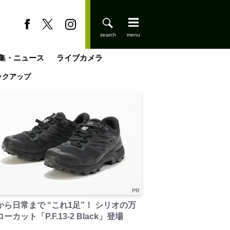
集・ニュース
ライブカメラ
ックアップ
登りはじめました
缶たん”CAN”P料理
小屋を興して
国の街角で
ーのネパール移住見聞録「Like a Rolling Stone」
具＆技術研究所
きららの“おぜ沼“日記
山小屋はじめます
煎して走る男
載
スキー場
山小屋
PR
から日常まで “これ1足”！ シリオの万
ーカット「P.F.13-2 Black」登場