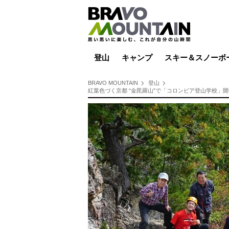
登山
キャンプ
スキー＆スノーボ
山小屋泊
山小屋ライブカメラ
テント泊
雪山
低山
山ご飯
その他登山
焚き火
その他キャンプ
スキー場ライブカ
バックカントリー
日帰り
キャンプ飯
スキー場
BRAVO MOUNTAIN
登山
紅葉色づく京都 “金毘羅山”で「コロンビア登山学校」