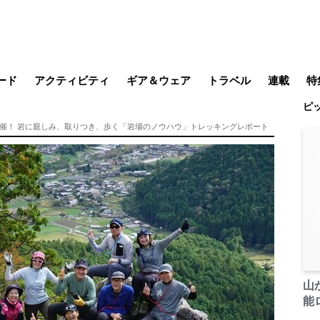
ード
アクティビティ
ギア＆ウェア
トラベル
連載
特
ピ
メラ
MTB
写真・動画
その他アクティビティ
キャンプ
スノー
その他
温泉・宿
名所・観光
日本で山
缶詰博士の
そこに山
ブーツの
日本人ハイカ
低山小道
尾瀬ガイド
わたし、
耕して焙
その他連
フィッシング
登山
食事・お酒
季節の虫
開催！ 岩に親しみ、取りつき、歩く「岩場のノウハウ」トレッキングレポート
山
能ロ