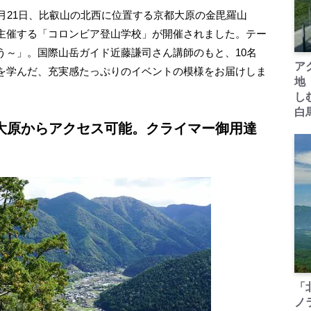
月21日、比叡山の北西に位置する京都大原の金毘羅山
主催する「コロンビア登山学校」が開催されました。テー
う～」。国際山岳ガイド近藤謙司さん講師のもと、10名
ア
を学んだ、充実感たっぷりのイベントの模様をお届けしま
地
し
白
大原からアクセス可能。クライマー御用達
「
ノ