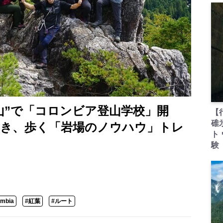
山”で「コロンビア登山学校」開
【
碓
つき、歩く「岩場のノウハウ」トレ
ト
験
umbia
#紅葉
#ルート