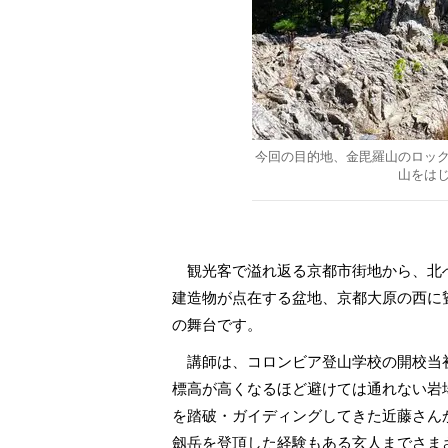
今回の目的地、金毘羅山のロッ
山をは
観光客で溢れ返る京都市街地から、北へ
建造物が点在する盆地、京都大原の西に
の舞台です。
講師は、コロンビア登山学校の開校当
標高が高くなるほど避けては通れない岩
を踏破・ガイディングしてきた近藤さん
劔岳を登頂した経験もある玄人までさま