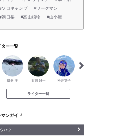
#ソロキャンプ
#ワークマン
#朝日岳
#高山植物
#山小屋
イター一覧
鎌倉 洋
石川 雄一
松井英子
對馬 彩乃
北川 けんじ
ライター一覧
ラマンガイド
ウハウ