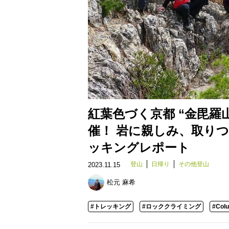
紅葉色づく京都 “金毘羅
催！ 岩に親しみ、取り
ッキングレポート
登山
日帰り
その他登山
2023.11.15
松元 麻希
#トレッキング
#ロッククライミング
#Col