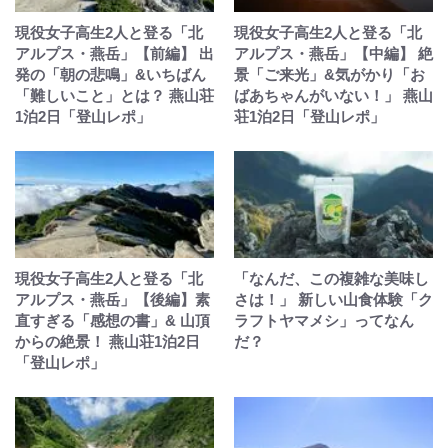
現役女子高生2人と登る「北
現役女子高生2人と登る「北
アルプス・燕岳」【前編】 出
アルプス・燕岳」【中編】 絶
発の「朝の悲鳴」&いちばん
景「ご来光」&気がかり「お
「難しいこと」とは？ 燕山荘
ばあちゃんがいない！」 燕山
1泊2日「登山レポ」
荘1泊2日「登山レポ」
現役女子高生2人と登る「北
「なんだ、この複雑な美味し
アルプス・燕岳」【後編】素
さは！」 新しい山食体験「ク
直すぎる「感想の書」& 山頂
ラフトヤマメシ」ってなん
からの絶景！ 燕山荘1泊2日
だ？
「登山レポ」