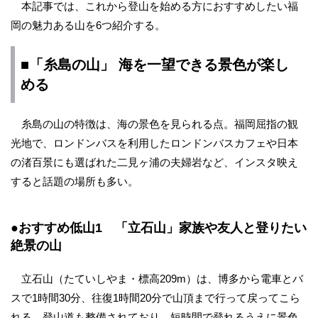
本記事では、これから登山を始める方におすすめしたい福
岡の魅力ある山を6つ紹介する。
■「糸島の山」 海を一望できる景色が楽し
める
糸島の山の特徴は、海の景色を見られる点。福岡屈指の観
光地で、ロンドンバスを利用したロンドンバスカフェや日本
の渚百景にも選ばれた二見ヶ浦の夫婦岩など、インスタ映え
すると話題の場所も多い。
●おすすめ低山1 「立石山」家族や友人と登りたい
絶景の山
立石山（たていしやま・標高209m）は、博多から電車とバ
スで1時間30分、往復1時間20分で山頂まで行って戻ってこら
れる。登山道も整備されており、短時間で登れるうえに景色