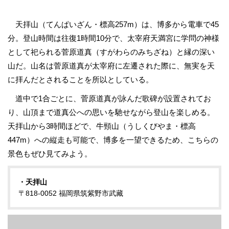
天拝山（てんぱいざん・標高257m）は、博多から電車で45
分。登山時間は往復1時間10分で、太宰府天満宮に学問の神様
として祀られる菅原道真（すがわらのみちざね）と縁の深い
山だ。山名は菅原道真が太宰府に左遷された際に、無実を天
に拝んだとされることを所以としている。
道中で1合ごとに、菅原道真が詠んだ歌碑が設置されてお
り、山頂まで道真公への思いを馳せながら登山を楽しめる。
天拝山から3時間ほどで、牛頸山（うしくびやま・標高
447m）への縦走も可能で、博多を一望できるため、こちらの
景色もぜひ見てみよう。
・天拝山
〒818-0052 福岡県筑紫野市武藏