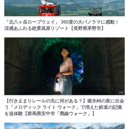
PR
「北八ヶ岳ロープウェイ」 360度の大パノラマに感動！
涼感あふれる絶景高原リゾート【長野県茅野市】
PR
【行き止まりレールの先に何がある？】碓氷峠の夜に出会
う「メロディック ライト ウォーク」で消えた鉄道の記憶
を追体験【群馬県安中市「廃線ウォーク」】