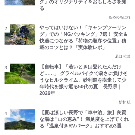
グ」のオリジナリティ＆おもしろさを知
る
あめのちはれ
やってはいけない！「キャンプツーリン
グ」での「NGパッキング」7選！ 安全＆
快適につながる「荷物の順序や位置」積
載のコツとは？「実体験レポ」
辰口 稚菜
【自転車】「若いときは登れたんだけ
ど……」 グラベルバイクで暑さに負けそ
うなヒルクライム、砂利道を疾走して少
年時代を振り返る50代の夏 長野県｜
2026年
杉村 航
【夏は涼しい長野で「車中泊」旅】良質
な湯は “山の恵み”！ 満足度を上げてくれ
る「温泉付きRVパーク」おすすめ3選