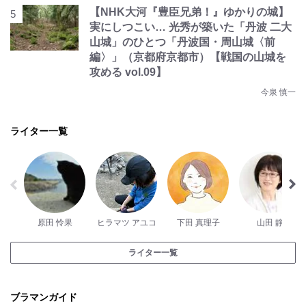
【NHK大河『豊臣兄弟！』ゆかりの城】
実にしつこい… 光秀が築いた「丹波 二大
山城」のひとつ「丹波国・周山城〈前
編〉」（京都府京都市）【戦国の山城を
攻める vol.09】
今泉 慎一
ライター一覧
原田 怜果
ヒラマツ アユコ
下田 真理子
山田 静
ライター一覧
ブラマンガイド