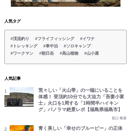
人気タグ
#渓流釣り
#フライフィッシング
#イワナ
#トレッキング
#車中泊
#ソロキャンプ
#ワークマン
#朝日岳
#高山植物
#山小屋
人気記事
荒々しい「火山帯」の一端にいることを
体感！ 登頂約10分でも大迫力「吾妻小富
士」火口を1周する「1時間半ハイキン
グ」パノラマ絶景レポ【福島県福島市】
辰口 稚菜
青く美しい「幸せのブルービー」の正体