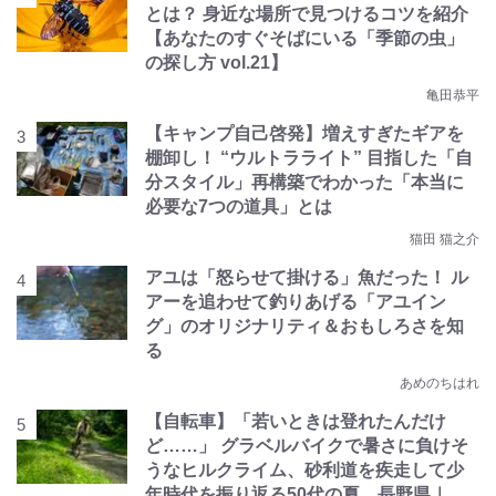
とは？ 身近な場所で見つけるコツを紹介
【あなたのすぐそばにいる「季節の虫」
の探し方 vol.21】
亀田恭平
【キャンプ自己啓発】増えすぎたギアを
棚卸し！ “ウルトラライト” 目指した「自
分スタイル」再構築でわかった「本当に
必要な7つの道具」とは
猫田 猫之介
アユは「怒らせて掛ける」魚だった！ ル
アーを追わせて釣りあげる「アユイン
グ」のオリジナリティ＆おもしろさを知
る
あめのちはれ
【自転車】「若いときは登れたんだけ
ど……」 グラベルバイクで暑さに負けそ
うなヒルクライム、砂利道を疾走して少
年時代を振り返る50代の夏 長野県｜