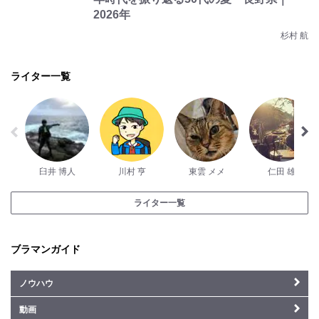
2026年
杉村 航
ライター一覧
臼井 博人
川村 亨
東雲 メメ
仁田 雄
ライター一覧
ブラマンガイド
ノウハウ
動画