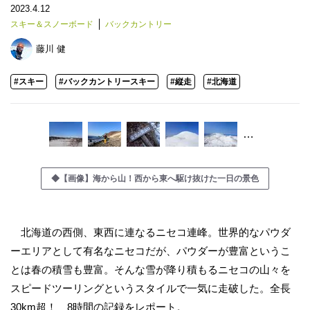
2023.4.12
スキー＆スノーボード
バックカントリー
藤川 健
#スキー
#バックカントリースキー
#縦走
#北海道
…
◆【画像】海から山！西から東へ駆け抜けた一日の景色
北海道の西側、東西に連なるニセコ連峰。世界的なパウダ
ーエリアとして有名なニセコだが、パウダーが豊富というこ
とは春の積雪も豊富。そんな雪が降り積もるニセコの山々を
スピードツーリングというスタイルで一気に走破した。全長
30km超！ 8時間の記録をレポート。