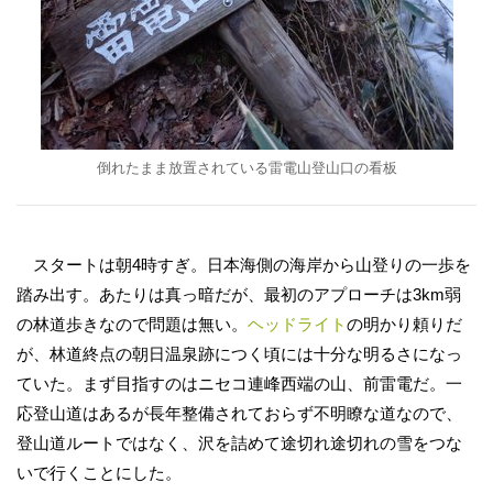
倒れたまま放置されている雷電山登山口の看板
スタートは朝4時すぎ。日本海側の海岸から山登りの一歩を
踏み出す。あたりは真っ暗だが、最初のアプローチは3km弱
の林道歩きなので問題は無い。
ヘッドライト
の明かり頼りだ
が、林道終点の朝日温泉跡につく頃には十分な明るさになっ
ていた。まず目指すのはニセコ連峰西端の山、前雷電だ。一
応登山道はあるが長年整備されておらず不明瞭な道なので、
登山道ルートではなく、沢を詰めて途切れ途切れの雪をつな
いで行くことにした。