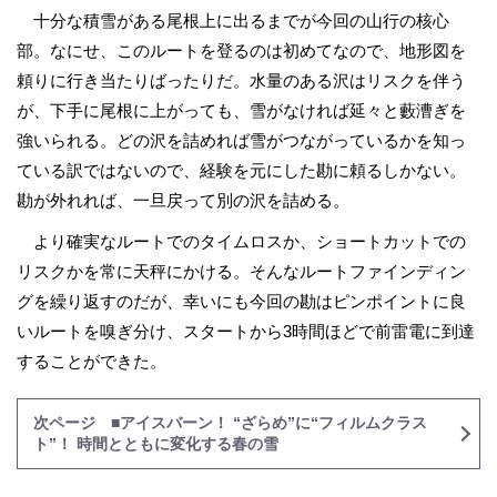
十分な積雪がある尾根上に出るまでが今回の山行の核心
部。なにせ、このルートを登るのは初めてなので、地形図を
頼りに行き当たりばったりだ。水量のある沢はリスクを伴う
が、下手に尾根に上がっても、雪がなければ延々と藪漕ぎを
強いられる。どの沢を詰めれば雪がつながっているかを知っ
ている訳ではないので、経験を元にした勘に頼るしかない。
勘が外れれば、一旦戻って別の沢を詰める。
より確実なルートでのタイムロスか、ショートカットでの
リスクかを常に天秤にかける。そんなルートファインディン
グを繰り返すのだが、幸いにも今回の勘はピンポイントに良
いルートを嗅ぎ分け、スタートから3時間ほどで前雷電に到達
することができた。
次ページ ■アイスバーン！ “ざらめ”に“フィルムクラス
ト”！ 時間とともに変化する春の雪