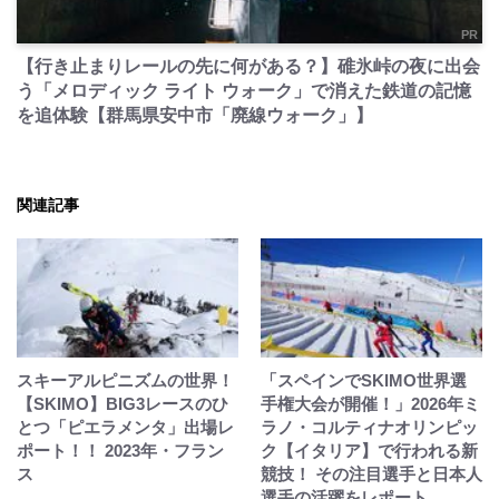
PR
【行き止まりレールの先に何がある？】碓氷峠の夜に出会
う「メロディック ライト ウォーク」で消えた鉄道の記憶
を追体験【群馬県安中市「廃線ウォーク」】
関連記事
スキーアルピニズムの世界！
「スペインでSKIMO世界選
【SKIMO】BIG3レースのひ
手権大会が開催！」2026年ミ
とつ「ピエラメンタ」出場レ
ラノ・コルティナオリンピッ
ポート！！ 2023年・フラン
ク【イタリア】で行われる新
ス
競技！ その注目選手と日本人
選手の活躍をレポート