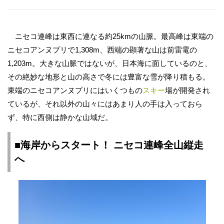
ニセコ連峰は東西に連なる約25kmの山脈。最高峰は東端の
ニセコアンヌプリで1,308m、西端の顕著な山は前雷電の
1,203m。大きな山脈ではないが、日本海に面しているのと、
その絶妙な地形と山の高さで冬には豊富な雪が降り積もる。
東端のニセコアンヌプリにはいくつもの
スキー
場が開発され
ているが、それ以外の山々にはあまり人の手は入っておら
ず、特に西側は静かな山域だ。
■海岸からスタート！ ニセコ連峰全山
縦走
へ