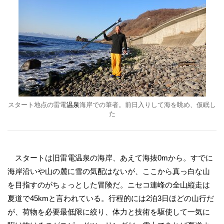
スタート地点の雷電
温泉
海岸での筆者。前日入りして海を眺め、仮眠し
た
スタートは旧雷電温泉の海岸、あえて海抜0mから。すでに
海岸沿いや山の麓に雪の気配はないが、ここから真っ白な山
を目指すのがちょっとした冒険だ。ニセコ連峰の全山縦走は
夏道で45kmと言われている。行程的には2泊3日ほどの山行だ
が、荷物を必要最低限に絞り、体力と技術を駆使して一気に