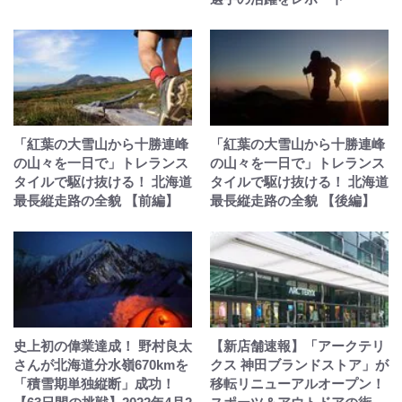
「紅葉の大雪山から十勝連峰
「紅葉の大雪山から十勝連峰
の山々を一日で」トレランス
の山々を一日で」トレランス
タイルで駆け抜ける！ 北海道
タイルで駆け抜ける！ 北海道
最長縦走路の全貌 【前編】
最長縦走路の全貌 【後編】
史上初の偉業達成！ 野村良太
【新店舗速報】「アークテリ
さんが北海道分水嶺670kmを
クス 神田ブランドストア」が
「積雪期単独縦断」成功！
移転リニューアルオープン！