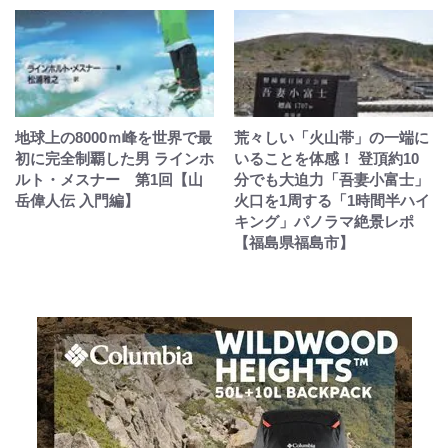
地球上の8000ｍ峰を世界で最
荒々しい「火山帯」の一端に
初に完全制覇した男 ラインホ
いることを体感！ 登頂約10
ルト・メスナー 第1回【山
分でも大迫力「吾妻小富士」
岳偉人伝 入門編】
火口を1周する「1時間半ハイ
キング」パノラマ絶景レポ
【福島県福島市】