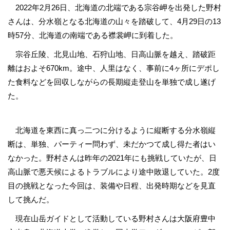
2022年2月26日、北海道の北端である宗谷岬を出発した野村
さんは、分水嶺となる北海道の山々を踏破して、4月29日の13
時57分、北海道の南端である襟裳岬に到着した。
宗谷丘陵、北見山地、石狩山地、日高山脈を越え、踏破距
離はおよそ670km。途中、人里はなく、事前に4ヶ所にデポし
た食料などを回収しながらの長期縦走登山を単独で成し遂げ
た。
北海道を東西に真っ二つに分けるように縦断する分水嶺縦
断は、単独、パーティー問わず、未だかつて成し得た者はい
なかった。野村さんは昨年の2021年にも挑戦していたが、日
高山脈で悪天候によるトラブルにより途中敗退していた。2度
目の挑戦となった今回は、装備や日程、出発時期などを見直
して挑んだ。
現在山岳ガイドとして活動している野村さんは大阪府豊中