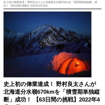
史上初の偉業達成！ 野村良太さんが北海道分水嶺670kmを「積雪期単独縦断」成
功！ 【63日間の挑戦】2022年4月29日
史上初の偉業達成！ 野村良太さんが
北海道分水嶺670kmを「積雪期単独縦
断」成功！ 【63日間の挑戦】2022年4