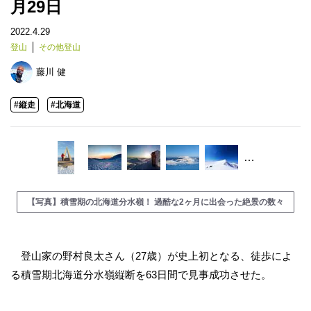
月29日
2022.4.29
登山
その他登山
藤川 健
#縦走
#北海道
…
【写真】積雪期の北海道分水嶺！ 過酷な2ヶ月に出会った絶景の数々
登山家の野村良太さん（27歳）が史上初となる、徒歩によ
る積雪期北海道分水嶺縦断を63日間で見事成功させた。