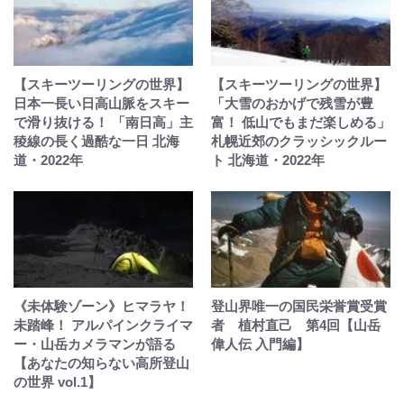
【スキーツーリングの世界】
【スキーツーリングの世界】
日本一長い日高山脈をスキー
「大雪のおかげで残雪が豊
で滑り抜ける！ 「南日高」主
富！ 低山でもまだ楽しめる」
稜線の長く過酷な一日 北海
札幌近郊のクラッシックルー
道・2022年
ト 北海道・2022年
《未体験ゾーン》ヒマラヤ！
登山界唯一の国民栄誉賞受賞
未踏峰！ アルパインクライマ
者 植村直己 第4回【山岳
ー・山岳カメラマンが語る
偉人伝 入門編】
【あなたの知らない高所登山
の世界 vol.1】