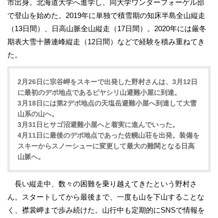
市出身。北海道大学へ進学し、同大学ワンダーフォーゲル部
で登山を始めた。2019年に単独で積雪期の知床半島全山縦走
（13日間）、日高山脈全山縦走（17日間）。2020年には厳冬
期表大雪十勝連峰縦走（12日間）などで経験を積み重ねてき
た。
2月26日に宗谷岬をスキーで出発した野村さんは、3月12日
に最初のデポ地点であるピヤシリ山避難小屋に到達。
3月18日には第2デポ地点の天塩岳避難小屋へ到達して大雪
山系の山へ。
3月31日ヒサゴ沼避難小屋へと着実に進んでいった。
4月11日に最後のデポ地点であった佐幌山荘を出発。装備を
スキーからスノーシューに変更して最大の難関となる日高
山脈へ。
長い縦走中、数々の困難を乗り越えてきたという野村さ
ん。スタートしてから最後まで、一度も山を下山することな
く、襟裳岬まで歩み続けた。山行中も定期的にSNSで情報を