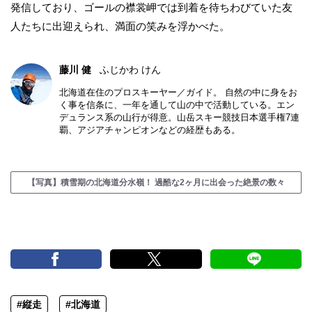
発信しており、ゴールの襟裳岬では到着を待ちわびていた友
人たちに出迎えられ、満面の笑みを浮かべた。
藤川 健
ふじかわ けん
北海道在住のプロスキーヤー／ガイド。 自然の中に身をお
く事を信条に、一年を通して山の中で活動している。エン
デュランス系の山行が得意。山岳スキー競技日本選手権7連
覇、アジアチャンピオンなどの経歴もある。
【写真】積雪期の北海道分水嶺！ 過酷な2ヶ月に出会った絶景の数々
#縦走
#北海道