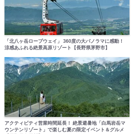
PR
「北八ヶ岳ロープウェイ」 360度の大パノラマに感動！
涼感あふれる絶景高原リゾート【長野県茅野市】
PR
アクティビティ営業時間延長！ 絶景避暑地「白馬岩岳マ
ウンテンリゾート」で楽しむ夏の限定イベント＆グルメ