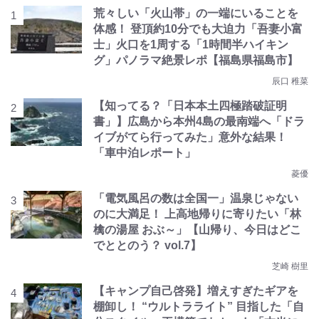
荒々しい「火山帯」の一端にいることを
体感！ 登頂約10分でも大迫力「吾妻小富
士」火口を1周する「1時間半ハイキン
グ」パノラマ絶景レポ【福島県福島市】
辰口 稚菜
【知ってる？「日本本土四極踏破証明
書」】広島から本州4島の最南端へ「ドラ
イブがてら行ってみた」意外な結果！
「車中泊レポート」
菱優
「電気風呂の数は全国一」温泉じゃない
のに大満足！ 上高地帰りに寄りたい「林
檎の湯屋 おぶ～」【山帰り、今日はどこ
でととのう？ vol.7】
芝崎 樹里
【キャンプ自己啓発】増えすぎたギアを
棚卸し！ “ウルトラライト” 目指した「自