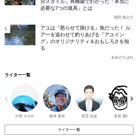
分スタイル」再構築でわかった「本当に
必要な7つの道具」とは
猫田 猫之介
アユは「怒らせて掛ける」魚だった！ ル
アーを追わせて釣りあげる「アユイン
グ」のオリジナリティ＆おもしろさを知
る
あめのちはれ
ライター一覧
片岡 さやか
根津 貴央
田芝 也友
菅原 康晴
ライター一覧