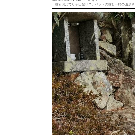
「猫もおだてりゃ山登り？」ペットの猫と一緒の山歩き