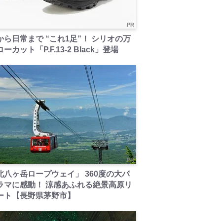
PR
から日常まで “これ1足”！ シリオの万
ーカット「P.F.13-2 Black」登場
PR
北八ヶ岳ロープウェイ」 360度の大パ
ラマに感動！ 涼感あふれる絶景高原リ
ート【長野県茅野市】