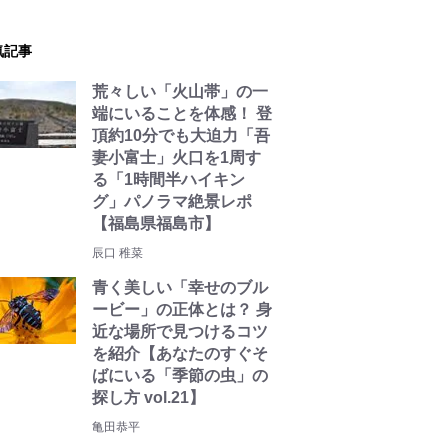
気記事
荒々しい「火山帯」の一
端にいることを体感！ 登
頂約10分でも大迫力「吾
妻小富士」火口を1周す
る「1時間半ハイキン
グ」パノラマ絶景レポ
【福島県福島市】
辰口 稚菜
青く美しい「幸せのブル
ービー」の正体とは？ 身
近な場所で見つけるコツ
を紹介【あなたのすぐそ
ばにいる「季節の虫」の
探し方 vol.21】
亀田恭平