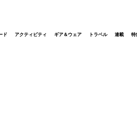
ード
アクティビティ
ギア＆ウェア
トラベル
連載
特
メラ
MTB
写真・動画
その他アクティビティ
キャンプ
スノー
その他
温泉・宿
名所・観光
日本で山
缶詰博士の
そこに山
ブーツの
日本人ハイカ
低山小道
尾瀬ガイド
わたし、
耕して焙
その他連
フィッシング
登山
食事・お酒
季節の虫