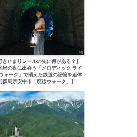
PR
行き止まりレールの先に何がある？】
氷峠の夜に出会う「メロディック ライ
 ウォーク」で消えた鉄道の記憶を追体
【群馬県安中市「廃線ウォーク」】