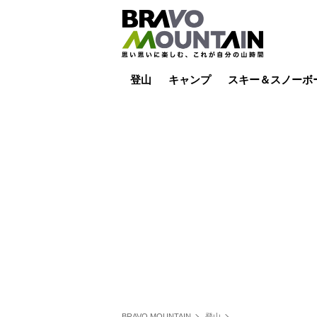
登山
キャンプ
スキー＆スノーボ
山小屋泊
山小屋ライブカメラ
テント泊
雪山
低山
山ご飯
その他登山
焚き火
その他キャンプ
スキー場ライブカ
バックカントリー
日帰り
キャンプ飯
スキー場
BRAVO MOUNTAIN
登山