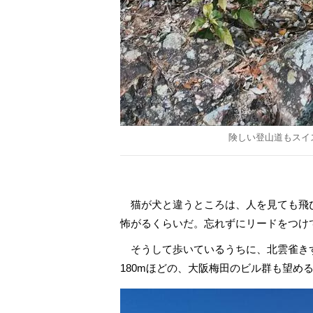
険しい登山道もスイ
猫が犬と違うところは、人を見ても飛
怖がるくらいだ。忘れずにリードをつけ
尾瀬ガイドきら
沼“日記
そうして歩いているうちに、北雲雀き
180mほどの、大阪梅田のビル群も望め