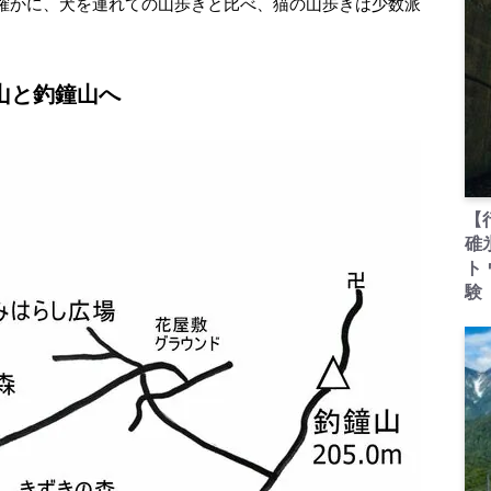
確かに、犬を連れての山歩きと比べ、猫の山歩きは少数派
山と釣鐘山へ
【
碓
ト
験