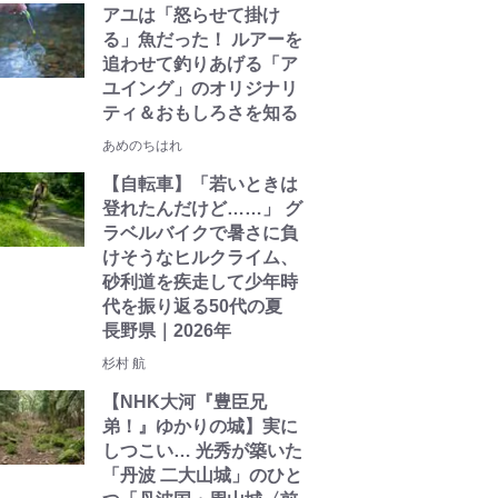
アユは「怒らせて掛け
る」魚だった！ ルアーを
追わせて釣りあげる「ア
ユイング」のオリジナリ
ティ＆おもしろさを知る
あめのちはれ
【自転車】「若いときは
登れたんだけど……」 グ
ラベルバイクで暑さに負
けそうなヒルクライム、
砂利道を疾走して少年時
代を振り返る50代の夏
長野県｜2026年
杉村 航
【NHK大河『豊臣兄
弟！』ゆかりの城】実に
しつこい… 光秀が築いた
「丹波 二大山城」のひと