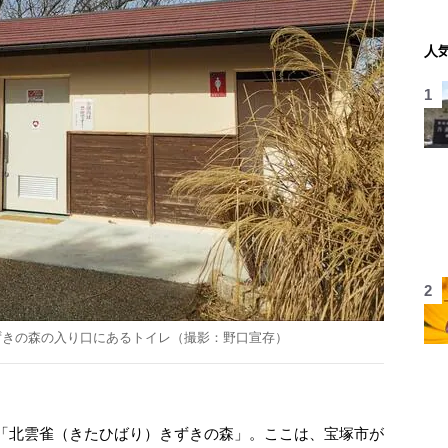
人
ずきの森の入り口にあるトイレ（撮影：野口宣存）
「北雲雀（きたひばり）きずきの森」。ここは、宝塚市が