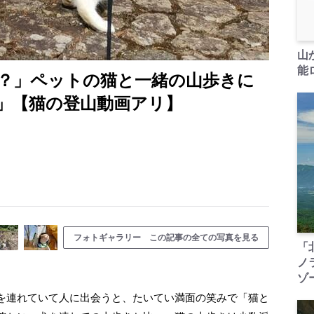
山
能ロ
？」ペットの猫と一緒の山歩きに
」【猫の登山動画アリ】
フォトギャラリー この記事の全ての写真を見る
「
ノ
ゾ
を連れていて人に出会うと、たいてい満面の笑みで「猫と