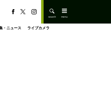
集・ニュース
ライブカメラ
登りはじめました
缶たん”CAN”P料理
小屋を興して
国の街角で
ーのネパール移住見聞録「Like a Rolling Stone」
具＆技術研究所
きららの“おぜ沼“日記
山小屋はじめます
煎して走る男
載
スキー場
山小屋