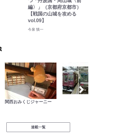
つ「丹波国・周山城〈前
編〉」（京都府京都市）
【戦国の山城を攻める
vol.09】
今泉 慎一
載
そこに山小屋を興して
古くて
ラフト
連載一覧