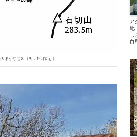
ア
地
し
白
の大まかな地図（画：野口宣存）