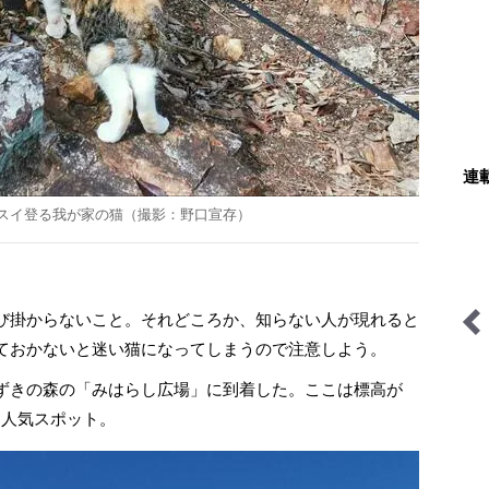
連
スイ登る我が家の猫（撮影：野口宣存）
び掛からないこと。それどころか、知らない人が現れると
ておかないと迷い猫になってしまうので注意しよう。
らの“おぜ
あなたの知らない高所登山
関西おみくじジャーニー
の世界
ずきの森の「みはらし広場」に到着した。ここは標高が
る人気スポット。