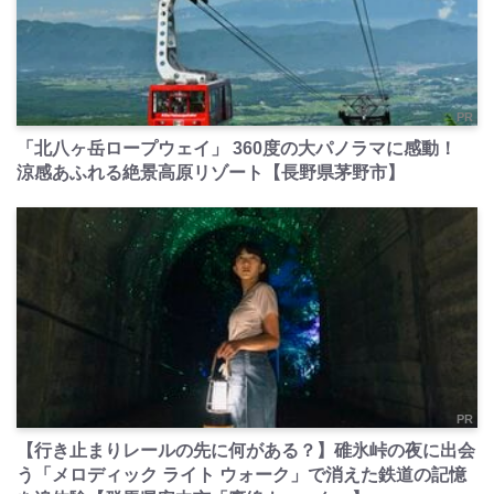
PR
「北八ヶ岳ロープウェイ」 360度の大パノラマに感動！
涼感あふれる絶景高原リゾート【長野県茅野市】
PR
【行き止まりレールの先に何がある？】碓氷峠の夜に出会
う「メロディック ライト ウォーク」で消えた鉄道の記憶