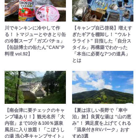
川でキンキンに冷やして作
【キャンプ自己啓発】増えす
る！ トマジューとやきとり缶
ぎたギアを棚卸し！ “ウルト
の冷製スープ「ガズパチョ」
ラライト” 目指した「自分ス
【缶詰博士の缶たん”CAN”P
タイル」再構築でわかった
料理 vol.92】
「本当に必要な7つの道具」
とは
【南会津に要チェックのキャ
【夏は涼しい長野で「車中
ンプ場あり！】観光名所「大
泊」旅】良質な湯は “山の恵
内宿」まで10分＆100％源泉
み”！ 満足度を上げてくれる
風呂に入り放題！「こぼうし
「温泉付きRVパーク」おす
の湯 洗心亭キャンプサイト」
すめ3選