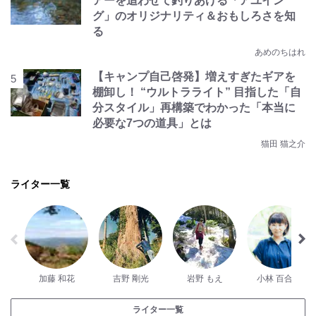
アーを追わせて釣りあげる「アユイン
グ」のオリジナリティ＆おもしろさを知
る
あめのちはれ
【キャンプ自己啓発】増えすぎたギアを
棚卸し！ “ウルトラライト” 目指した「自
分スタイル」再構築でわかった「本当に
必要な7つの道具」とは
猫田 猫之介
ライター一覧
加藤 和花
吉野 剛光
岩野 もえ
小林 百合子
ライター一覧