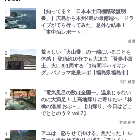
【知ってる？「日本本土四極踏破証明
書」】広島から本州4島の最南端へ「ドラ
イブがてら行ってみた」意外な結果！
「車中泊レポート」
菱優
荒々しい「火山帯」の一端にいることを
体感！ 登頂約10分でも大迫力「吾妻小富
士」火口を1周する「1時間半ハイキン
グ」パノラマ絶景レポ【福島県福島市】
辰口 稚菜
「電気風呂の数は全国一」温泉じゃない
のに大満足！ 上高地帰りに寄りたい「林
檎の湯屋 おぶ～」【山帰り、今日はどこ
でととのう？ vol.7】
芝崎 樹里
アユは「怒らせて掛ける」魚だった！ ル