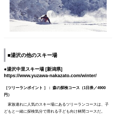
■湯沢の他のスキー場
●湯沢中里スキー場 [新潟県]
https://www.yuzawa-nakazato.com/winter/
［​ツリーランポイント ］： 森の探検コース（1日券／4900
円）
家族連れに人気のスキー場にあるツリーランコースは、子
どもと一緒に探検気分で滑れる子ども向け林間コースだ。