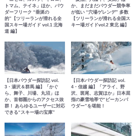
トマム、テイネ」ほか、パウ
か、まだまだパウダー競争率
ダーフリーク “垂涎の
が低い “穴場ゲレンデ” 多数
的”【ツリーランが滑れる全
【ツリーランが滑れる全国ス
国スキー場ガイド vol.1 北海
キー場ガイドvol.2 東北 編】
道 編】
【日本パウダー探訪記 vol.
【日本パウダー探訪記 vol.
3・湯沢＆群馬 編】「かぐ
4・信越 編】「アライ、野
ら、舞子、川場、丸沼」ほ
沢、斑尾、志賀ほか」日本屈
か、首都圏からのアクセス抜
指の豪雪地帯で“ピーカンパ
群！ あらゆるユーザーに対応
ウダー”を堪能！
できる“スキー場の宝庫”