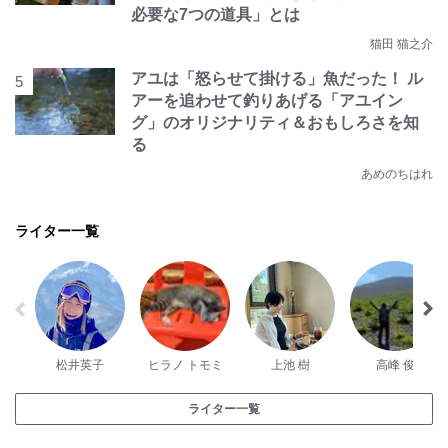
必要な7つの道具」とは
猫田 猫之介
アユは「怒らせて掛ける」魚だった！ ル
アーを追わせて釣りあげる「アユイン
グ」のオリジナリティ＆おもしろさを知
る
あめのちはれ
ライター一覧
松井英子
ヒラノ トモミ
上池 樹
高峰 俊
ライター一覧