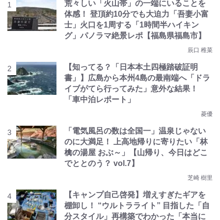
荒々しい「火山帯」の一端にいることを
体感！ 登頂約10分でも大迫力「吾妻小富
士」火口を1周する「1時間半ハイキン
グ」パノラマ絶景レポ【福島県福島市】
辰口 稚菜
【知ってる？「日本本土四極踏破証明
書」】広島から本州4島の最南端へ「ドラ
イブがてら行ってみた」意外な結果！
「車中泊レポート」
菱優
「電気風呂の数は全国一」温泉じゃない
のに大満足！ 上高地帰りに寄りたい「林
檎の湯屋 おぶ～」【山帰り、今日はどこ
でととのう？ vol.7】
芝崎 樹里
【キャンプ自己啓発】増えすぎたギアを
棚卸し！ “ウルトラライト” 目指した「自
分スタイル」再構築でわかった「本当に