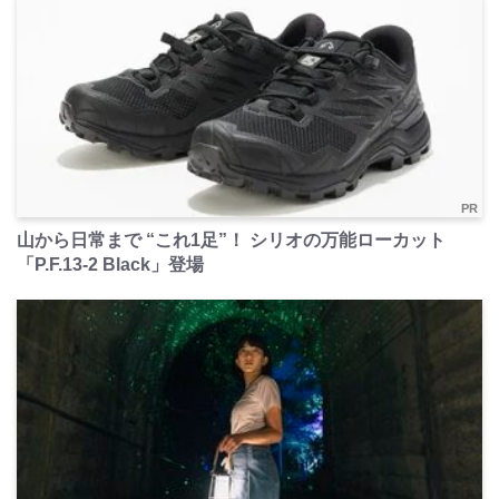
PR
山から日常まで “これ1足”！ シリオの万能ローカット
「P.F.13-2 Black」登場