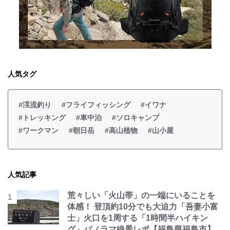
人気タグ
#渓流釣り
#フライフィッシング
#イワナ
#トレッキング
#車中泊
#ソロキャンプ
#ワークマン
#朝日岳
#高山植物
#山小屋
人気記事
荒々しい「火山帯」の一端にいることを
体感！ 登頂約10分でも大迫力「吾妻小富
士」火口を1周する「1時間半ハイキン
グ」パノラマ絶景レポ【福島県福島市】