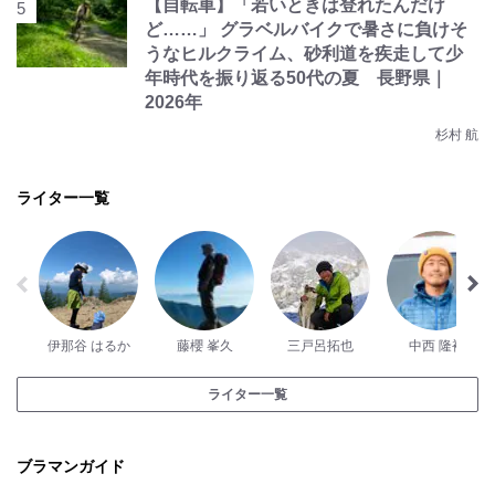
【自転車】「若いときは登れたんだけ
ど……」 グラベルバイクで暑さに負けそ
うなヒルクライム、砂利道を疾走して少
年時代を振り返る50代の夏 長野県｜
2026年
杉村 航
ライター一覧
伊那谷 はるか
藤櫻 峯久
三戸呂拓也
中西 隆裕
ライター一覧
ブラマンガイド