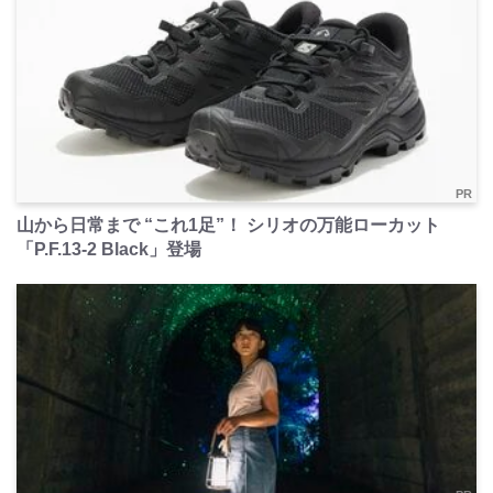
PR
山から日常まで “これ1足”！ シリオの万能ローカット
「P.F.13-2 Black」登場