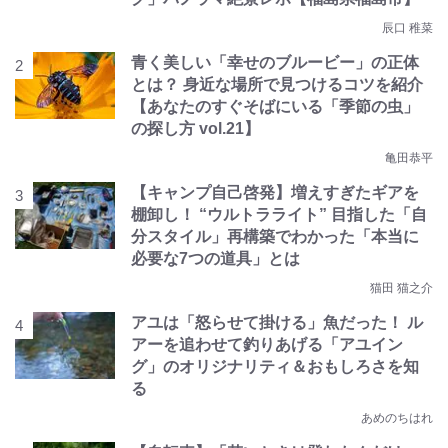
辰口 稚菜
青く美しい「幸せのブルービー」の正体
とは？ 身近な場所で見つけるコツを紹介
【あなたのすぐそばにいる「季節の虫」
の探し方 vol.21】
亀田恭平
【キャンプ自己啓発】増えすぎたギアを
棚卸し！ “ウルトラライト” 目指した「自
分スタイル」再構築でわかった「本当に
必要な7つの道具」とは
猫田 猫之介
アユは「怒らせて掛ける」魚だった！ ル
アーを追わせて釣りあげる「アユイン
グ」のオリジナリティ＆おもしろさを知
る
あめのちはれ