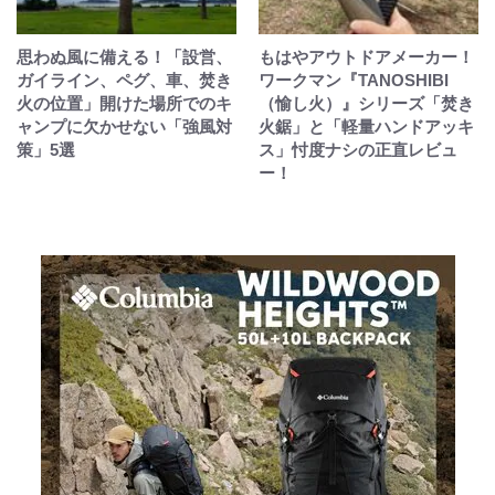
思わぬ風に備える！「設営、
もはやアウトドアメーカー！
ガイライン、ペグ、車、焚き
ワークマン『TANOSHIBI
火の位置」開けた場所でのキ
（愉し火）』シリーズ「焚き
ャンプに欠かせない「強風対
火鋸」と「軽量ハンドアッキ
策」5選
ス」忖度ナシの正直レビュ
ー！