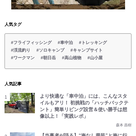
人気タグ
#フライフィッシング
#車中泊
#トレッキング
#渓流釣り
#ソロキャンプ
#キャンプサイト
#ワークマン
#朝日岳
#高山植物
#山小屋
人気記事
より快適な「車中泊」には、こんなスタ
イルもアリ！ 初挑戦の「ハッチバックテ
ント」簡単リビング設営＆使い勝手は想
像以上！「実践レポ」
森本 昌樹
【当事者が語る】“海なし県民”と海に行