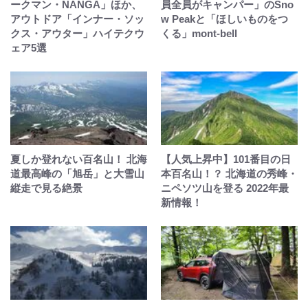
ークマン・NANGA」ほか、
員全員がキャンパー」のSno
アウトドア「インナー・ソッ
w Peakと「ほしいものをつ
クス・アウター」ハイテクウ
くる」mont-bell
ェア5選
夏しか登れない百名山！ 北海
【人気上昇中】101番目の日
道最高峰の「旭岳」と大雪山
本百名山！？ 北海道の秀峰・
縦走で見る絶景
ニペソツ山を登る 2022年最
新情報！