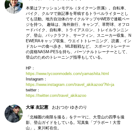
本業はファッションモデル（タイクーン所属）。自転車、
バイク、クルマで旅記事を寄稿するトラベルライターとし
ても活動。地方自治体のサイクルマップやWEBで連載ペー
ジを持つ。 趣味は、海外旅行、キャンプ、草野球、オフロ
ードバイク、自転車、トライアスロン、トレイルランニン
グ、登山、パックラフト、サーフィン、スニーカー収集、N
EWERAキャップ収集、ウエイトトレーニング、読書、イン
ドカレーの食べ歩き、MLB観戦など。 スポーツトレーナー
の資格NASM-PESを持ち、パーソナルトレーナーとして、
登山のためのトレーニング指導もしている。
HP：
https://www.tycoonmodels.com/yamashita.html
Instagram：
https://www.instagram.com/travel_akikazoo/?hl=ja
twitter：
https://twitter.com/travel_akikazoo
大塚 友記憲
おおつか ゆきのり
「北極圏の南限を撮る」をテーマに、大雪山の四季を撮
影、登山ガイドをしている。写真集「ブラボー！大雪
山」。東川町在住。