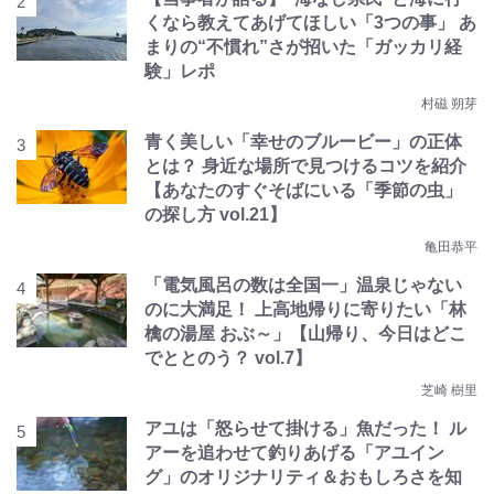
くなら教えてあげてほしい「3つの事」 あ
まりの“不慣れ”さが招いた「ガッカリ経
験」レポ
村磁 朔芽
青く美しい「幸せのブルービー」の正体
とは？ 身近な場所で見つけるコツを紹介
【あなたのすぐそばにいる「季節の虫」
の探し方 vol.21】
亀田恭平
「電気風呂の数は全国一」温泉じゃない
のに大満足！ 上高地帰りに寄りたい「林
檎の湯屋 おぶ～」【山帰り、今日はどこ
でととのう？ vol.7】
芝崎 樹里
アユは「怒らせて掛ける」魚だった！ ル
アーを追わせて釣りあげる「アユイン
グ」のオリジナリティ＆おもしろさを知