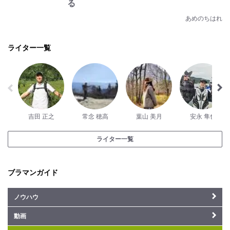
る
あめのちはれ
ライター一覧
吉田 正之
常念 穂高
葉山 美月
安永 隼也
ライター一覧
ブラマンガイド
ノウハウ
動画