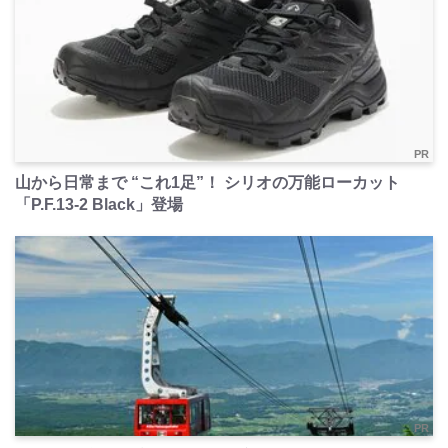
PR
山から日常まで “これ1足”！ シリオの万能ローカット
「P.F.13-2 Black」登場
PR