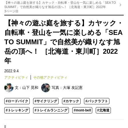
【神々の遊ぶ庭を旅する】カヤック・自転車・登山を一気に楽しめる「SEA TO
SUMMIT」で自然美が織りなす旭岳の頂へ！ ［北海道・東川町］2022年
3ページ目
【神々の遊ぶ庭を旅する】カヤック・
自転車・登山を一気に楽しめる「SEA
TO SUMMIT」で自然美が織りなす旭
岳の頂へ！ ［北海道・東川町］2022
年
2022.9.4
アクティビティ
その他アクティビティ
文：
山下 晃和
写真：
大塚 友記憲
#ロードバイク
#サイクリング
#カヤック
#パックラフト
#トレッキング
#トレイルランニング
#mont-bell
#北海道