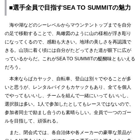
■選手全員で目指すSEA TO SUMMITの魅力
海や湖などのシーレベルからマウンテントップまでを自分
の足で移動することで、鳥瞰図のように山の様相が浮き彫り
になってくるので、感動も大きい。地球の美しさを再認識で
きる。山頂に着く頃には自分がたどってきた道が眼下に広が
っているからだ。これがSEA TO SUMMITの醍醐味ともいえる
だろう。
本来ならばカヤック、自転車、登山は別々でやることが多
いと思うが、レンタルバイクもカヤックもあり、全てを個人
でやってもいいし、チームを組んで一緒にいってもいいし、
選択肢は多い。1人で参加したとしてもレースではないので、
参加者同士で励まし合うのも素晴らしい。全員で一つのゴー
ルを目指して、頑張れる。
また、閉会式では、各自治体や各メーカーの豪華な景品が