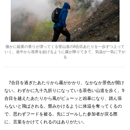
微かに硫黄の香りが漂ってくる登山道の8合目あたりを一歩ずつ上って
いく。途中から視界を妨げるように霧が降りてきて、気温が一気に下が
る
7合目を過ぎたあたりから霧がかかり、なかなか景色が開け
ない。わずかに九十九折りになっている茶色い山道を歩く。9
合目を越えたあたりから風がビューッと凶暴になり、踏ん張
らないと飛ばされる。畳みかけるように体温を奪ってくるの
で、思わずフードを被る。先にゴールした参加者が戻る際
に、言葉をかけてくれるのはありがたい。