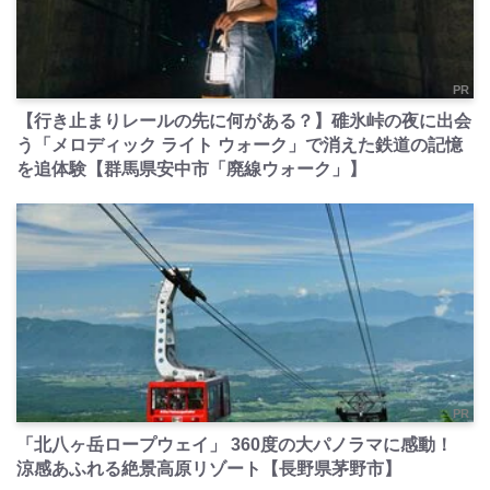
PR
【行き止まりレールの先に何がある？】碓氷峠の夜に出会
う「メロディック ライト ウォーク」で消えた鉄道の記憶
を追体験【群馬県安中市「廃線ウォーク」】
PR
「北八ヶ岳ロープウェイ」 360度の大パノラマに感動！
涼感あふれる絶景高原リゾート【長野県茅野市】