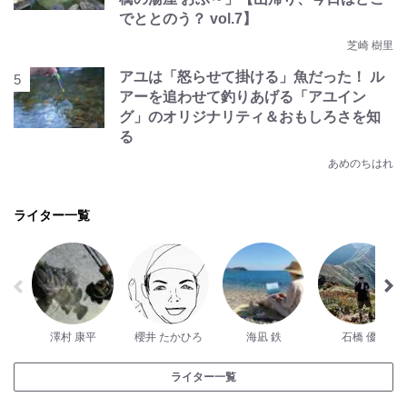
でととのう？ vol.7】
芝崎 樹里
アユは「怒らせて掛ける」魚だった！ ル
アーを追わせて釣りあげる「アユイン
グ」のオリジナリティ＆おもしろさを知
る
あめのちはれ
ライター一覧
澤村 康平
櫻井 たかひろ
海凪 鉄
石橋 優
ライター一覧