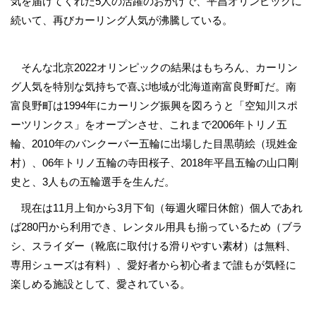
気を届けてくれた5人の活躍のおかげで、平昌オリンピックに
続いて、再びカーリング人気が沸騰している。
そんな北京2022オリンピックの結果はもちろん、カーリン
グ人気を特別な気持ちで喜ぶ地域が北海道南富良野町だ。南
富良野町は1994年にカーリング振興を図ろうと「空知川スポ
ーツリンクス」をオープンさせ、これまで2006年トリノ五
輪、2010年のバンクーバー五輪に出場した目黒萌絵（現姓金
村）、06年トリノ五輪の寺田桜子、2018年平昌五輪の山口剛
史と、3人もの五輪選手を生んだ。
現在は11月上旬から3月下旬（毎週火曜日休館）個人であれ
ば280円から利用でき、レンタル用具も揃っているため（ブラ
シ、スライダー（靴底に取付ける滑りやすい素材）は無料、
専用シューズは有料）、愛好者から初心者まで誰もが気軽に
楽しめる施設として、愛されている。