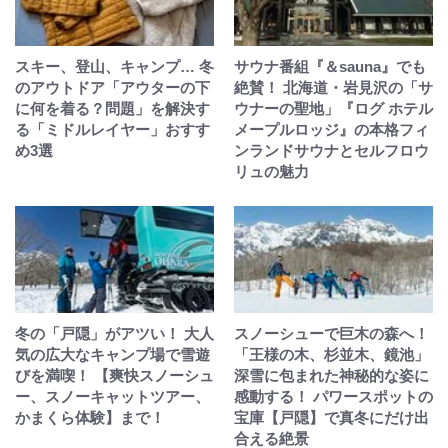
スキー、登山、キャンプ… 冬
サウナ番組『＆sauna』でも
のアウトドア「アウターの下
絶賛！ 北海道・岩見沢の「サ
に何を着る？問題」を解決す
ウナーの聖地」『ログ ホテル
る「ミドルレイヤー」おすす
メープルロッジ』の本格フィ
め3選
ンランドサウナとセルフロウ
リュの魅力
冬の「戸隠」がアツい！ 大人
スノーシューで巨木の森へ！
気の広大なキャンプ場で雪遊
「王様の木、杉並木、鏡池」
びを満喫！ 【爽快スノーシュ
深雪に包まれた神秘的な姿に
ー、スノーキャットツアー、
感動する！ パワースポットの
かまくら体験】まで！
宝庫【戸隠】で真冬にだけ出
合える絶景