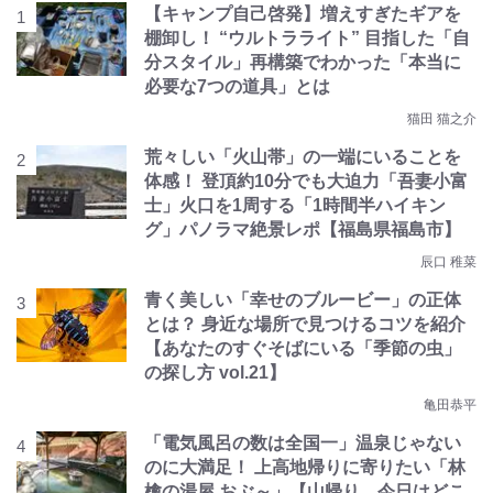
【キャンプ自己啓発】増えすぎたギアを
棚卸し！ “ウルトラライト” 目指した「自
分スタイル」再構築でわかった「本当に
必要な7つの道具」とは
猫田 猫之介
荒々しい「火山帯」の一端にいることを
体感！ 登頂約10分でも大迫力「吾妻小富
士」火口を1周する「1時間半ハイキン
グ」パノラマ絶景レポ【福島県福島市】
辰口 稚菜
青く美しい「幸せのブルービー」の正体
とは？ 身近な場所で見つけるコツを紹介
【あなたのすぐそばにいる「季節の虫」
の探し方 vol.21】
亀田恭平
「電気風呂の数は全国一」温泉じゃない
のに大満足！ 上高地帰りに寄りたい「林
檎の湯屋 おぶ～」【山帰り、今日はどこ