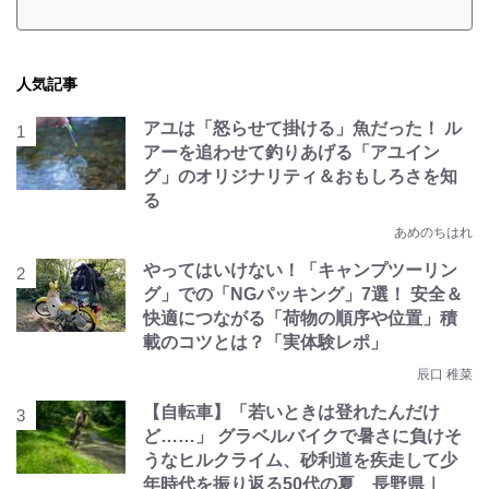
人気記事
アユは「怒らせて掛ける」魚だった！ ル
アーを追わせて釣りあげる「アユイン
グ」のオリジナリティ＆おもしろさを知
る
あめのちはれ
やってはいけない！「キャンプツーリン
グ」での「NGパッキング」7選！ 安全＆
快適につながる「荷物の順序や位置」積
載のコツとは？「実体験レポ」
辰口 稚菜
【自転車】「若いときは登れたんだけ
ど……」 グラベルバイクで暑さに負けそ
うなヒルクライム、砂利道を疾走して少
年時代を振り返る50代の夏 長野県｜