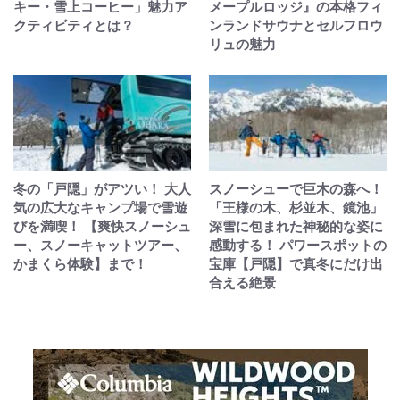
キー・雪上コーヒー」魅力ア
メープルロッジ』の本格フィ
クティビティとは？
ンランドサウナとセルフロウ
リュの魅力
冬の「戸隠」がアツい！ 大人
スノーシューで巨木の森へ！
気の広大なキャンプ場で雪遊
「王様の木、杉並木、鏡池」
びを満喫！ 【爽快スノーシュ
深雪に包まれた神秘的な姿に
ー、スノーキャットツアー、
感動する！ パワースポットの
かまくら体験】まで！
宝庫【戸隠】で真冬にだけ出
合える絶景