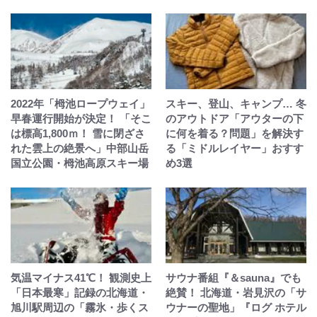
2022年「栂池ロープウェイ」
スキー、登山、キャンプ… 冬
早春運行開始が決定！ 「そこ
のアウトドア「アウターの下
は標高1,800ｍ！ 雪に閉ざさ
に何を着る？問題」を解決す
れた雲上の絶景へ」中部山岳
る「ミドルレイヤー」おすす
国立公園・栂池高原スキー場
め3選
気温マイナス41℃！ 観測史上
サウナ番組『＆sauna』でも
「日本最寒」記録の北海道・
絶賛！ 北海道・岩見沢の「サ
旭川駅周辺の「霧氷・歩くス
ウナーの聖地」『ログ ホテル