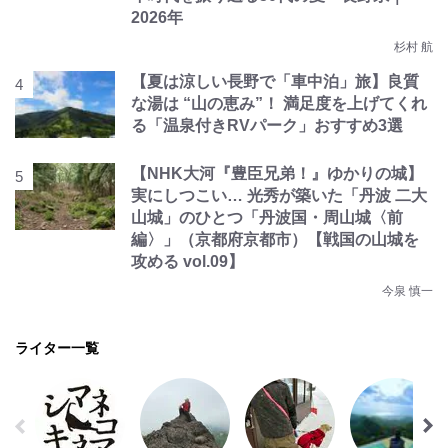
2026年
杉村 航
【夏は涼しい長野で「車中泊」旅】良質
な湯は “山の恵み”！ 満足度を上げてくれ
る「温泉付きRVパーク」おすすめ3選
【NHK大河『豊臣兄弟！』ゆかりの城】
実にしつこい… 光秀が築いた「丹波 二大
山城」のひとつ「丹波国・周山城〈前
編〉」（京都府京都市）【戦国の山城を
攻める vol.09】
今泉 慎一
ライター一覧