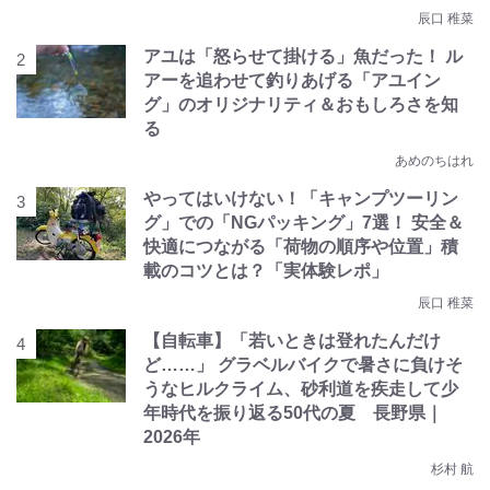
辰口 稚菜
アユは「怒らせて掛ける」魚だった！ ル
アーを追わせて釣りあげる「アユイン
グ」のオリジナリティ＆おもしろさを知
る
あめのちはれ
やってはいけない！「キャンプツーリン
グ」での「NGパッキング」7選！ 安全＆
快適につながる「荷物の順序や位置」積
載のコツとは？「実体験レポ」
辰口 稚菜
【自転車】「若いときは登れたんだけ
ど……」 グラベルバイクで暑さに負けそ
うなヒルクライム、砂利道を疾走して少
年時代を振り返る50代の夏 長野県｜
2026年
杉村 航