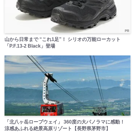
PR
山から日常まで “これ1足”！ シリオの万能ローカット
「P.F.13-2 Black」登場
PR
「北八ヶ岳ロープウェイ」 360度の大パノラマに感動！
涼感あふれる絶景高原リゾート【長野県茅野市】