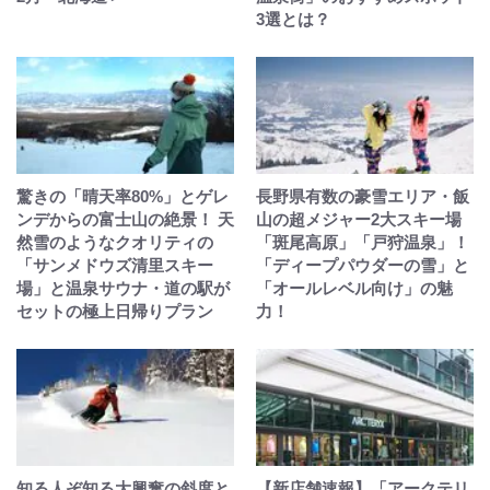
3選とは？
驚きの「晴天率80%」とゲレ
長野県有数の豪雪エリア・飯
ンデからの富士山の絶景！ 天
山の超メジャー2大スキー場
然雪のようなクオリティの
「斑尾高原」「戸狩温泉」！
「サンメドウズ清里スキー
「ディープパウダーの雪」と
場」と温泉サウナ・道の駅が
「オールレベル向け」の魅
セットの極上日帰りプラン
力！
知る人ぞ知る大興奮の斜度と
【新店舗速報】「アークテリ