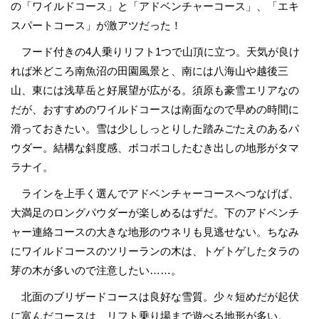
の「ワイルドコース」と「アドベンチャーコース」、「エキ
スパートコース」が激アツだった！
フード付きの4人乗りリフト1つで山頂に立つ。天気が良け
れば米どころ南魚沼の田園風景と、南には八海山や越後三
山、東には浅草岳と好展望が広がる。須原も豪雪エリアなの
だが、おすすめのワイルドコースは南面なので早めの時間に
滑っておきたい。雪は少ししっとりした踏みごたえのあるパ
ウダー。結構な斜度感、ボコボコしたむき出しの地形がタマ
ラナイ。
ラインを上手く選んでアドベンチャーコースへつなげば、
大満足のロングパウダーが楽しめるはずだ。下のアドベンチ
ャー連絡コースの大きな地形のウネリも見逃せない。ちなみ
にワイルドコースのツリーランの木は、トゲトゲしたタラの
芽の木が多いので注意したい……。
北面のブリザードコースは良好な雪質。少々短めだが起伏
に富んだコースは、リフト乗り場まで遊べる地形が多い。