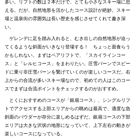
多い。リフトの数は２本だけで、とても小さなスキー場に思
える。だが、自然地形を活かしたコース設計が絶妙。スキー
場と温泉街の雰囲気は長い歴史を感じさせてくれて趣き深
い。
ゲレンデに足を踏み入れると、むき出しの自然地形が迫っ
てくるような斜面がいきなり登場する！ ちょっと面食らう
かもしれない。まずはペアリフトで、「スカイラインコー
ス」と「レルヒコース」をまわりたい。圧雪バーンでスピー
ドに乗り非圧雪バーンを繋げていくのが楽しいコースだ。右
上からの合流が多いスキー場なので、初めての人はこのコー
スでまずは合流ポイントをチェックするのがおすすめ。
とくにおすすめのコースが「銀扇コース」、シングルリフ
トでアクセスする上部エリアからの眺めは最高で、適度な急
斜面のパウダーが存分に楽しめるはずだ。銀扇コースの下部
エリアは大きな沢状の地形になっていて、上下左右の動きが
楽しいコースになっている。