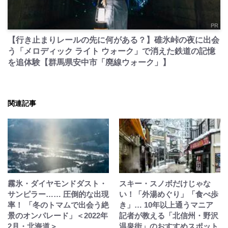
PR
【行き止まりレールの先に何がある？】碓氷峠の夜に出会
う「メロディック ライト ウォーク」で消えた鉄道の記憶
を追体験【群馬県安中市「廃線ウォーク」】
関連記事
霧氷・ダイヤモンドダスト・
スキー・スノボだけじゃな
サンピラー…… 圧倒的な出現
い！「外湯めぐり」「食べ歩
率！ 「冬のトマムで出会う絶
き」… 10年以上通うマニア
景のオンパレード」＜2022年
記者が教える「北信州・野沢
2月・北海道＞
温泉街」のおすすめスポット