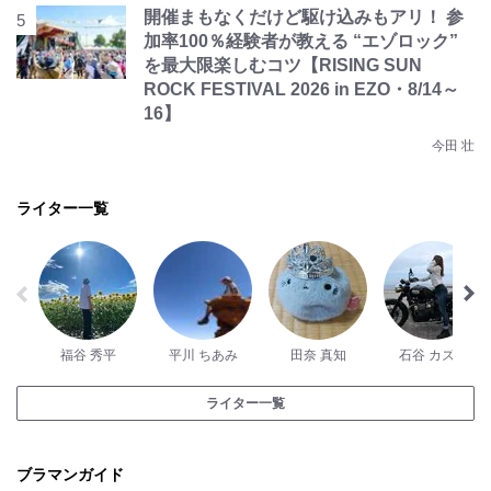
開催まもなくだけど駆け込みもアリ！ 参
加率100％経験者が教える “エゾロック”
を最大限楽しむコツ【RISING SUN
ROCK FESTIVAL 2026 in EZO・8/14～
16】
今田 壮
ライター一覧
福谷 秀平
平川 ちあみ
田奈 真知
石谷 カズハ
ライター一覧
ブラマンガイド