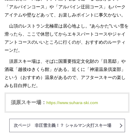
「アルパインコース」や「アルパイン迂回コース」もパーク
アイテムや壁などあって、お楽しみポイントに事欠かない。
山頂のレストラン北極星は居心地よし。“あらかた”いい雪を
滑ったら、ここで休憩してからエキスパートコースやジャイ
アントコースのいいところに行くのが、おすすめのルーティ
ーンだ。
須原スキー場は、そばに国重要指定文化財の「目黒邸」や
酒蔵「越後ゆきくら館」がある。近くに「神湯温泉倶楽部」
という（おすすめ）温泉があるので、アフタースキーの楽し
みも目白押しだ。
須原スキー場：
https://www.suhara-ski.com
次ページ 非圧雪主義！？ シャルマン火打スキー場