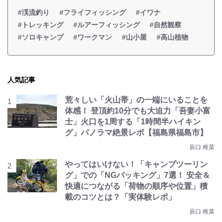
#渓流釣り
#フライフィッシング
#イワナ
#トレッキング
#ルアーフィッシング
#自然観察
#ソロキャンプ
#ワークマン
#山小屋
#高山植物
人気記事
荒々しい「火山帯」の一端にいることを
体感！ 登頂約10分でも大迫力「吾妻小富
士」火口を1周する「1時間半ハイキン
グ」パノラマ絶景レポ【福島県福島市】
辰口 稚菜
やってはいけない！「キャンプツーリン
グ」での「NGパッキング」7選！ 安全＆
快適につながる「荷物の順序や位置」積
載のコツとは？「実体験レポ」
辰口 稚菜