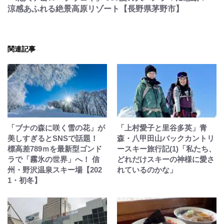
涼感あふれる絶景高原リゾート【長野県茅野市】
関連記事
「ブナの森に咲く雪の花」が
「上村愛子と里谷多英」青
美しすぎるとSNSで話題！
森・八甲田山バックカントリ
標高差789ｍを最新型ゴンド
ースキー旅行記(1)「私たち、
ラで「霧氷の世界」へ！ 信
どれだけスキーの神様に愛さ
州・野沢温泉スキー場【202
れているのかな」
1・初冬】