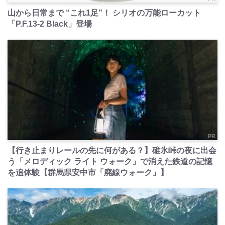
山から日常まで “これ1足”！ シリオの万能ローカット
「P.F.13-2 Black」登場
PR
【行き止まりレールの先に何がある？】碓氷峠の夜に出会
う「メロディック ライト ウォーク」で消えた鉄道の記憶
を追体験【群馬県安中市「廃線ウォーク」】