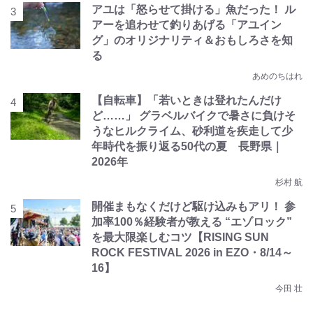
アユは「怒らせて掛ける」魚だった！ ル
アーを追わせて釣りあげる「アユイン
グ」のオリジナリティ＆おもしろさを知
る
あめのちはれ
【自転車】「若いときは登れたんだけ
ど……」 グラベルバイクで暑さに負けそ
うなヒルクライム、砂利道を疾走して少
年時代を振り返る50代の夏 長野県｜
2026年
杉村 航
開催まもなくだけど駆け込みもアリ！ 参
加率100％経験者が教える “エゾロック”
を最大限楽しむコツ【RISING SUN
ROCK FESTIVAL 2026 in EZO・8/14～
16】
今田 壮