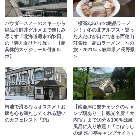
パウダースノーのスキーから
「標高2,367mの絶品ラーメ
絶品海鮮丼グルメまで楽しみ
ン！」冬の北アルプス・登っ
尽くす「北海道週末1泊2日」
た人だけが口にできる西穂山
の「弾丸女ひとり旅」！【超
荘名物「高山ラーメン」への
具体的スケジュール付きル
旅・2021年＜岐阜県／長野県
ポ】
＞
栂池で滑るならオススメ！お
【南会津に要チェックのキャ
腹も心も満たしてくれる憩い
ンプ場あり！】観光名所「大
のカフェレスト『憩』
内宿」まで10分＆100％源泉
風呂に入り放題！「こぼうし
の湯 洗心亭キャンプサイト」