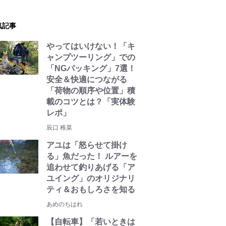
気記事
やってはいけない！「キ
ャンプツーリング」での
「NGパッキング」7選！
安全＆快適につながる
「荷物の順序や位置」積
載のコツとは？「実体験
レポ」
辰口 稚菜
アユは「怒らせて掛け
る」魚だった！ ルアーを
追わせて釣りあげる「ア
ユイング」のオリジナリ
ティ＆おもしろさを知る
あめのちはれ
【自転車】「若いときは