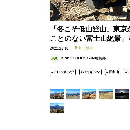
「冬こそ低山登山」東京
ことのない富士山絶景」
登山
低山
2021.12.10
BRAVO MOUNTAIN編集部
#トレッキング
#ハイキング
#百名山
#