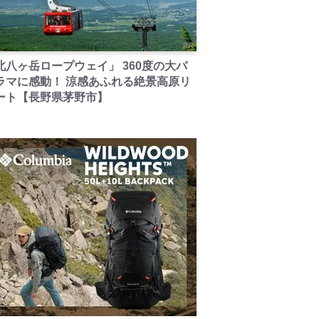
PR
北八ヶ岳ロープウェイ」 360度の大パ
ラマに感動！ 涼感あふれる絶景高原リ
ート【長野県茅野市】