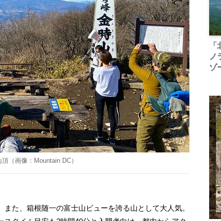
「
ノ
ゾ
頂（画像：Mountain DC）
、また、箱根随一の富士山ビューを誇る山として大人気。