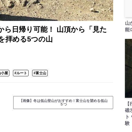
山
から日帰り可能！ 山頂から「見た
能ロ
を拝める5つの山
山小屋
#ルート
#富士山
【画像】冬は低山登山がおすすめ！富士山を望める低山
【
５つ
碓
ト
験