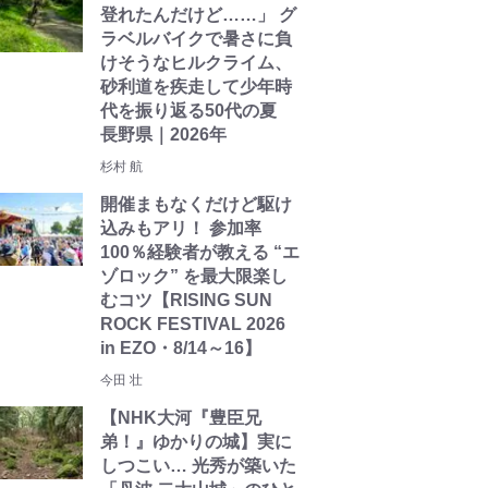
登れたんだけど……」 グ
ラベルバイクで暑さに負
けそうなヒルクライム、
砂利道を疾走して少年時
代を振り返る50代の夏
長野県｜2026年
杉村 航
開催まもなくだけど駆け
込みもアリ！ 参加率
100％経験者が教える “エ
ゾロック” を最大限楽し
むコツ【RISING SUN
ROCK FESTIVAL 2026
in EZO・8/14～16】
今田 壮
【NHK大河『豊臣兄
弟！』ゆかりの城】実に
しつこい… 光秀が築いた