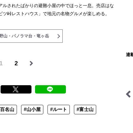
アルされたばかりの避難小屋の中でほっと一息。売店はな
ビツ峠レストハウス」で地元の名物グルメが楽しめる。
野山・パノラマ台・竜ヶ岳
連
1
2
山の天気と気象
日本で山登りはじめました
#百名山
#山小屋
#ルート
#富士山