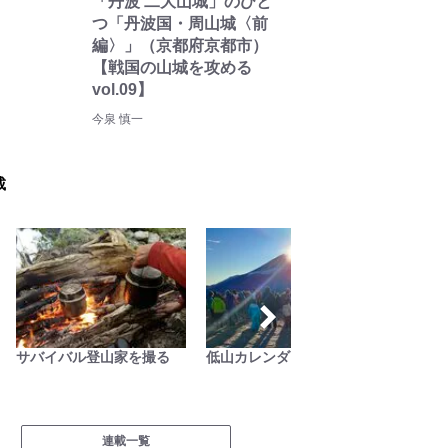
「丹波 二大山城」のひと
つ「丹波国・周山城〈前
編〉」（京都府京都市）
【戦国の山城を攻める
vol.09】
今泉 慎一
載
サバイバル登山家を撮る
低山カレンダー
キジ博
入門
連載一覧