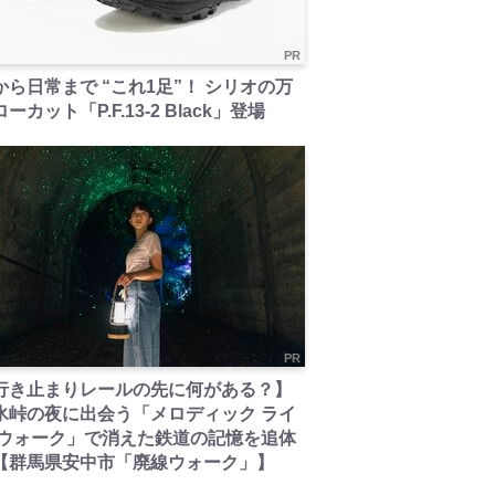
PR
から日常まで “これ1足”！ シリオの万
ーカット「P.F.13-2 Black」登場
PR
行き止まりレールの先に何がある？】
氷峠の夜に出会う「メロディック ライ
 ウォーク」で消えた鉄道の記憶を追体
【群馬県安中市「廃線ウォーク」】