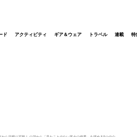
ード
アクティビティ
ギア＆ウェア
トラベル
連載
特
メラ
MTB
写真・動画
その他アクティビティ
キャンプ
スノー
その他
温泉・宿
名所・観光
缶詰博士の
そこに山
ブーツの
季節の虫
日本人ハイカ
低山小道
尾瀬ガイド
わたし、
耕して焙
その他連
フィッシング
登山
食事・お酒
日本で山
京から日帰り可能！ 山頂から「見たことのない富士山絶景」を拝める5つの山