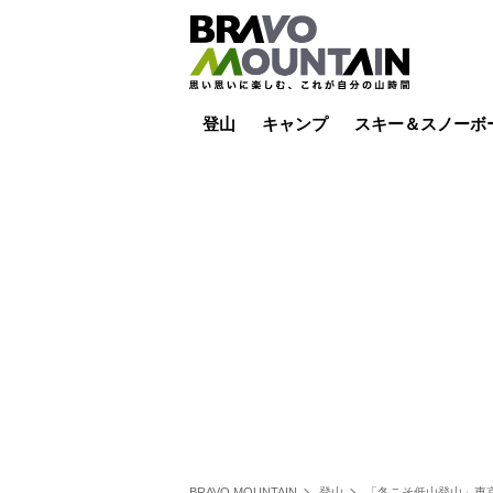
登山
キャンプ
スキー＆スノーボ
山小屋泊
山小屋ライブカメラ
テント泊
雪山
低山
山ご飯
その他登山
焚き火
その他キャンプ
スキー場ライブカ
バックカントリー
日帰り
キャンプ飯
スキー場
BRAVO MOUNTAIN
登山
「冬こそ低山登山」東