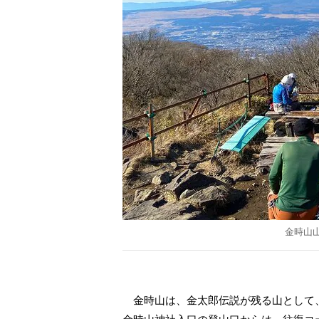
金時山山
金時山は、金太郎伝説が残る山として