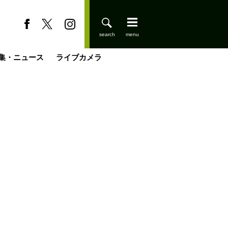
集・ニュース
ライブカメラ
缶たん”CAN”P料理
小屋を興して
国の街角で
ーのネパール移住見聞録「Like a Rolling Stone」
具＆技術研究所
きららの“おぜ沼“日記
山小屋はじめます
煎して走る男
載
スキー場
登りはじめました
山小屋