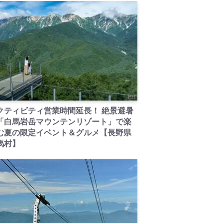
PR
クティビティ営業時間延長！ 絶景避暑
「白馬岩岳マウンテンリゾート」で楽
む夏の限定イベント＆グルメ【長野県
馬村】