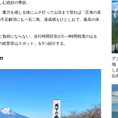
しむ絶好の季節。
、重力を感じる体にムチ打って山頂まで登れば「圧巻の富
動不足解消にも一石二鳥、達成感もひとしおで、最高の休
負担にならない、歩行時間目安が2～4時間程度の山を
の絶景登山スポット」を5つ紹介する。
m
ア
地
し
白