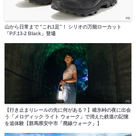
PR
山から日常まで “これ1足”！ シリオの万能ローカット
「P.F.13-2 Black」登場
PR
【行き止まりレールの先に何がある？】碓氷峠の夜に出会
う「メロディック ライト ウォーク」で消えた鉄道の記憶
を追体験【群馬県安中市「廃線ウォーク」】