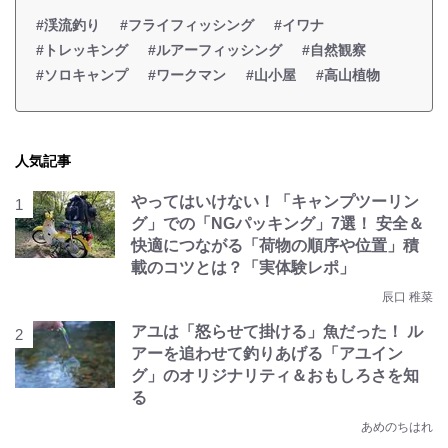
#渓流釣り
#フライフィッシング
#イワナ
#トレッキング
#ルアーフィッシング
#自然観察
#ソロキャンプ
#ワークマン
#山小屋
#高山植物
人気記事
やってはいけない！「キャンプツーリン
グ」での「NGパッキング」7選！ 安全＆
快適につながる「荷物の順序や位置」積
載のコツとは？「実体験レポ」
辰口 稚菜
アユは「怒らせて掛ける」魚だった！ ル
アーを追わせて釣りあげる「アユイン
グ」のオリジナリティ＆おもしろさを知
る
あめのちはれ