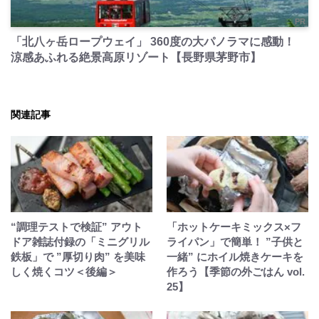
PR
「北八ヶ岳ロープウェイ」 360度の大パノラマに感動！
涼感あふれる絶景高原リゾート【長野県茅野市】
関連記事
“調理テストで検証” アウト
「ホットケーキミックス×フ
ドア雑誌付録の「ミニグリル
ライパン」で簡単！ ”子供と
鉄板」で ”厚切り肉” を美味
一緒” にホイル焼きケーキを
しく焼くコツ＜後編＞
作ろう【季節の外ごはん vol.
25】