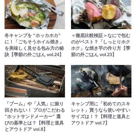
冬キャンプを “ホッカホカ”
＜徹底比較検証＞なにで包む
に！「ごちそうホイル焼き」
のがベスト？「しっとりホク
を美味しく見せる包み方の秘
ホク」な焼き芋の作り方【季
訣【季節の外ごはん vol.24】
節の外ごはん vol.23】
「ブーム」や「人気」に振り
キャンプ用に「初めてのスキ
回されない！ プロがこだわる
レット」買うなら使いやすい
”ホットサンドメーカー” 選
サイズは！？【料理と道具と
びの基準とは？【料理と道具
アウトドア vol.7】
とアウトドア vol.8】