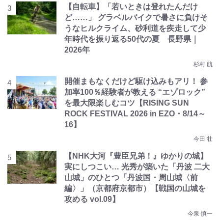
【自転車】「若いときは登れたんだけ
ど……」 グラベルバイクで暑さに負けそ
うなヒルクライム、砂利道を疾走して少
年時代を振り返る50代の夏 長野県｜
2026年
杉村 航
開催まもなくだけど駆け込みもアリ！ 参
加率100％経験者が教える “エゾロック”
を最大限楽しむコツ【RISING SUN
ROCK FESTIVAL 2026 in EZO・8/14～
16】
今田 壮
【NHK大河『豊臣兄弟！』ゆかりの城】
実にしつこい… 光秀が築いた「丹波 二大
山城」のひとつ「丹波国・周山城〈前
編〉」（京都府京都市）【戦国の山城を
攻める vol.09】
今泉 慎一