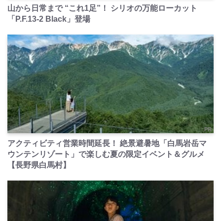
山から日常まで “これ1足”！ シリオの万能ローカット
「P.F.13-2 Black」登場
PR
アクティビティ営業時間延長！ 絶景避暑地「白馬岩岳マ
ウンテンリゾート」で楽しむ夏の限定イベント＆グルメ
【長野県白馬村】