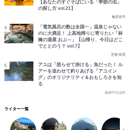
【あなたのすぐそばにいる「季節の虫」
の探し方 vol.21】
亀田恭平
「電気風呂の数は全国一」温泉じゃない
のに大満足！ 上高地帰りに寄りたい「林
檎の湯屋 おぶ～」【山帰り、今日はどこ
でととのう？ vol.7】
芝崎 樹里
アユは「怒らせて掛ける」魚だった！ ル
アーを追わせて釣りあげる「アユイン
グ」のオリジナリティ＆おもしろさを知
る
あめのちはれ
ライター一覧