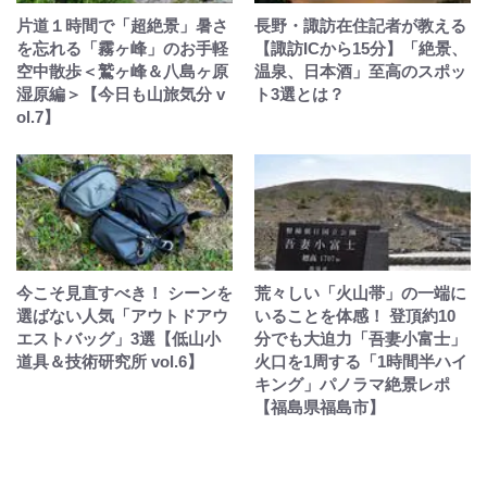
片道１時間で「超絶景」暑さ
長野・諏訪在住記者が教える
を忘れる「霧ヶ峰」のお手軽
【諏訪ICから15分】「絶景、
空中散歩＜鷲ヶ峰＆八島ヶ原
温泉、日本酒」至高のスポッ
湿原編＞【今日も山旅気分 v
ト3選とは？
ol.7】
今こそ見直すべき！ シーンを
荒々しい「火山帯」の一端に
選ばない人気「アウトドアウ
いることを体感！ 登頂約10
エストバッグ」3選【低山小
分でも大迫力「吾妻小富士」
道具＆技術研究所 vol.6】
火口を1周する「1時間半ハイ
キング」パノラマ絶景レポ
【福島県福島市】