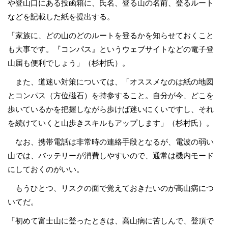
や登山口にある投函箱に、氏名、登る山の名前、登るルート
などを記載した紙を提出する。
「家族に、どの山のどのルートを登るかを知らせておくこと
も大事です。『コンパス』というウェブサイトなどの電子登
山届も便利でしょう」（杉村氏）。
また、道迷い対策については、「オススメなのは紙の地図
とコンパス（方位磁石）を持参すること。自分が今、どこを
歩いているかを把握しながら歩けば迷いにくいですし、それ
を続けていくと山歩きスキルもアップします」（杉村氏）。
なお、携帯電話は非常時の連絡手段となるが、電波の弱い
山では、バッテリーが消費しやすいので、通常は機内モード
にしておくのがいい。
もうひとつ、リスクの面で覚えておきたいのが高山病につ
いてだ。
「初めて富士山に登ったときは、高山病に苦しんで、登頂で