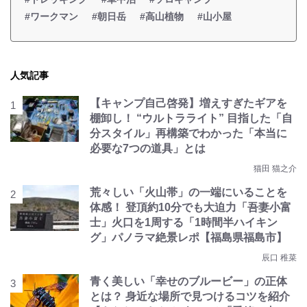
#ワークマン
#朝日岳
#高山植物
#山小屋
人気記事
【キャンプ自己啓発】増えすぎたギアを
棚卸し！ “ウルトラライト” 目指した「自
分スタイル」再構築でわかった「本当に
必要な7つの道具」とは
猫田 猫之介
荒々しい「火山帯」の一端にいることを
体感！ 登頂約10分でも大迫力「吾妻小富
士」火口を1周する「1時間半ハイキン
グ」パノラマ絶景レポ【福島県福島市】
辰口 稚菜
青く美しい「幸せのブルービー」の正体
とは？ 身近な場所で見つけるコツを紹介