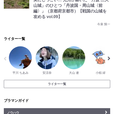
山城」のひとつ「丹波国・周山城〈前
編〉」（京都府京都市）【戦国の山城を
攻める vol.09】
今泉 慎一
ライター一覧
平川 ちあみ
安涼奈
大山 遼
小椋 緑
ライター一覧
ブラマンガイド
ノウハウ