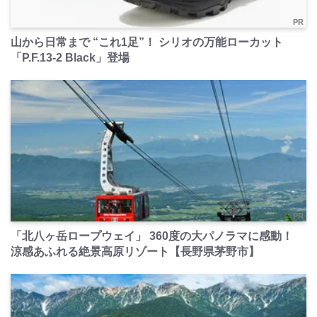
PR
山から日常まで “これ1足”！ シリオの万能ローカット
「P.F.13-2 Black」登場
PR
「北八ヶ岳ロープウェイ」 360度の大パノラマに感動！
涼感あふれる絶景高原リゾート【長野県茅野市】