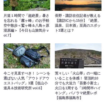
片道１時間で「超絶景」暑さ
長野・諏訪在住記者が教える
を忘れる「霧ヶ峰」のお手軽
【諏訪ICから15分】「絶景、
空中散歩＜鷲ヶ峰＆八島ヶ原
温泉、日本酒」至高のスポッ
湿原編＞【今日も山旅気分 v
ト3選とは？
ol.7】
今こそ見直すべき！ シーンを
荒々しい「火山帯」の一端に
選ばない人気「アウトドアウ
いることを体感！ 登頂約10
エストバッグ」3選【低山小
分でも大迫力「吾妻小富士」
道具＆技術研究所 vol.6】
火口を1周する「1時間半ハイ
キング」パノラマ絶景レポ
【福島県福島市】