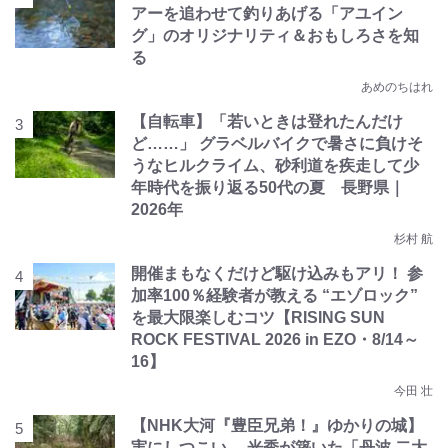
アーを追わせて釣りあげる「アユイン
グ」のオリジナリティ＆おもしろさを知
る
あめのちはれ
【自転車】「若いときは登れたんだけ
ど……」 グラベルバイクで暑さに負けそ
うなヒルクライム、砂利道を疾走して少
年時代を振り返る50代の夏 長野県｜
2026年
杉村 航
開催まもなくだけど駆け込みもアリ！ 参
加率100％経験者が教える “エゾロック”
を最大限楽しむコツ【RISING SUN
ROCK FESTIVAL 2026 in EZO・8/14～
16】
今田 壮
【NHK大河『豊臣兄弟！』ゆかりの城】
実にしつこい… 光秀が築いた「丹波 二大