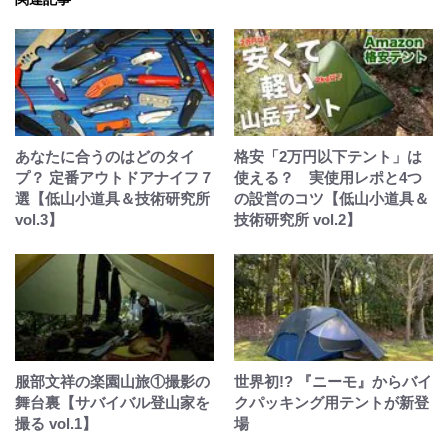
あなたに合うのはどのタイ
格安「2万円以下テント」は
プ？ 定番アウトドアナイフ７
使える？ 実使用レポと4つ
選【低山小道具＆技術研究所
の設営のコツ【低山小道具＆
vol.3】
技術研究所 vol.2】
服部文祥の楽園山旅①撮影の
世界初!? 『ニーモ』からバイ
舞台裏【サバイバル登山家を
クパッキング用テントが新登
撮る vol.1】
場