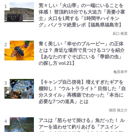
荒々しい「火山帯」の一端にいることを
体感！ 登頂約10分でも大迫力「吾妻小富
士」火口を1周する「1時間半ハイキン
グ」パノラマ絶景レポ【福島県福島市】
辰口 稚菜
青く美しい「幸せのブルービー」の正体
とは？ 身近な場所で見つけるコツを紹介
【あなたのすぐそばにいる「季節の虫」
の探し方 vol.21】
亀田恭平
【キャンプ自己啓発】増えすぎたギアを
棚卸し！ “ウルトラライト” 目指した「自
分スタイル」再構築でわかった「本当に
必要な7つの道具」とは
猫田 猫之介
アユは「怒らせて掛ける」魚だった！ ル
アーを追わせて釣りあげる「アユイン