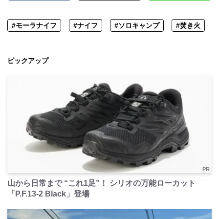
#モーラナイフ
#ナイフ
#ソロキャンプ
#焚き火
ピックアップ
PR
山から日常まで “これ1足”！ シリオの万能ローカット
「P.F.13-2 Black」登場