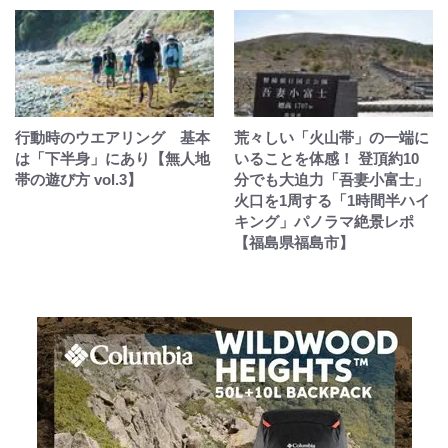
行動時のウエアリング 基本
荒々しい「火山帯」の一端に
は「下半身」にあり【無人地
いることを体感！ 登頂約10
帯の遊び方 vol.3】
分でも大迫力「吾妻小富士」
火口を1周する「1時間半ハイ
キング」パノラマ絶景レポ
【福島県福島市】