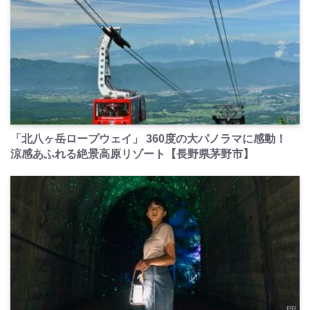
PR
「北八ヶ岳ロープウェイ」 360度の大パノラマに感動！
涼感あふれる絶景高原リゾート【長野県茅野市】
PR