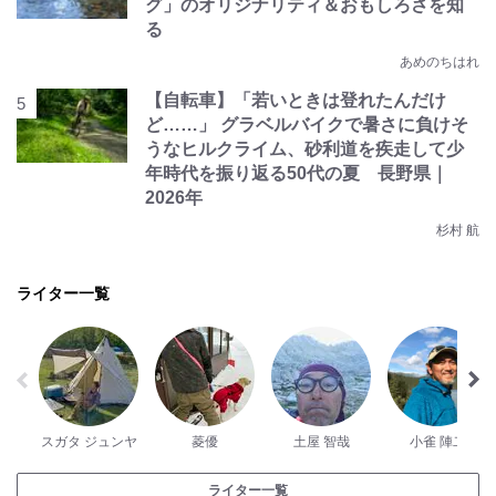
グ」のオリジナリティ＆おもしろさを知
る
あめのちはれ
【自転車】「若いときは登れたんだけ
ど……」 グラベルバイクで暑さに負けそ
うなヒルクライム、砂利道を疾走して少
年時代を振り返る50代の夏 長野県｜
2026年
杉村 航
ライター一覧
スガタ ジュンヤ
菱優
土屋 智哉
小雀 陣二
ライター一覧