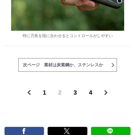
特に刃長を指に合わせるとコントロールがしやすい
次ページ 素材は炭素鋼か、ステンレスか
1
2
3
4