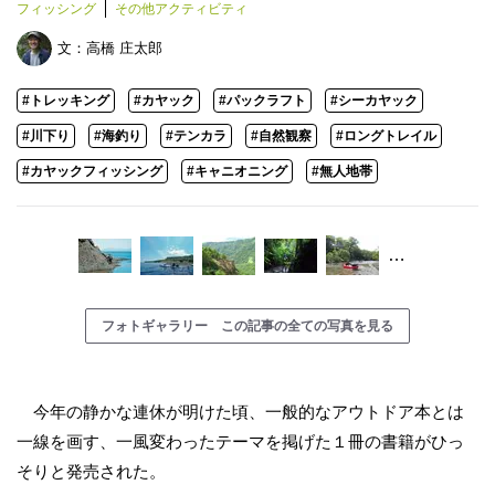
フィッシング
その他アクティビティ
文：
高橋 庄太郎
#トレッキング
#カヤック
#パックラフト
#シーカヤック
#川下り
#海釣り
#テンカラ
#自然観察
#ロングトレイル
#カヤックフィッシング
#キャニオニング
#無人地帯
…
フォトギャラリー この記事の全ての写真を見る
今年の静かな連休が明けた頃、一般的なアウトドア本とは
一線を画す、一風変わったテーマを掲げた１冊の書籍がひっ
そりと発売された。