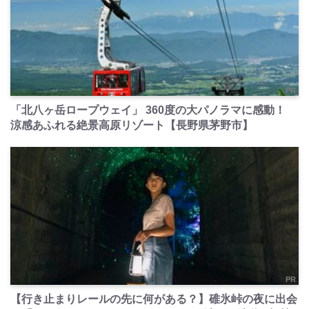
PR
「北八ヶ岳ロープウェイ」 360度の大パノラマに感動！
涼感あふれる絶景高原リゾート【長野県茅野市】
PR
【行き止まりレールの先に何がある？】碓氷峠の夜に出会