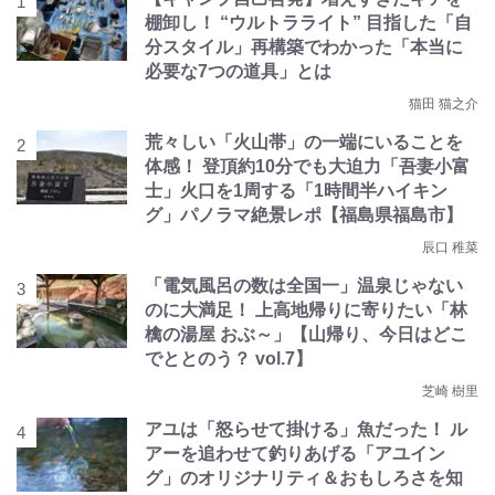
棚卸し！ “ウルトラライト” 目指した「自
分スタイル」再構築でわかった「本当に
必要な7つの道具」とは
猫田 猫之介
荒々しい「火山帯」の一端にいることを
体感！ 登頂約10分でも大迫力「吾妻小富
士」火口を1周する「1時間半ハイキン
グ」パノラマ絶景レポ【福島県福島市】
辰口 稚菜
「電気風呂の数は全国一」温泉じゃない
のに大満足！ 上高地帰りに寄りたい「林
檎の湯屋 おぶ～」【山帰り、今日はどこ
でととのう？ vol.7】
芝崎 樹里
アユは「怒らせて掛ける」魚だった！ ル
アーを追わせて釣りあげる「アユイン
グ」のオリジナリティ＆おもしろさを知