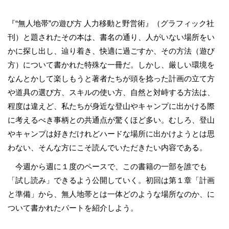
『“無人地帯”の遊び方 人力移動と野営術』（グラフィック社
刊）と題されたその本は、書名の通り、人がいない場所をい
かに探し出し、辿り着き、快適に過ごすか、その方法（遊び
方）について書かれた特殊な一冊だ。しかし、厳しい環境を
なんとかして楽しもうと著者たちが頭を捻った計画の立て方
や道具の選び方、スキルの使い方、自然と対峙する方法は、
程度は違えど、私たちが身近な登山やキャンプに出かける際
に考えるべき事柄との共通点が驚くほど多い。むしろ、登山
やキャンプは好きだけれどハードな場所に出かけようとは思
わない、そんな方にこそ読んでいただきたい内容である。
今週から週に１度のペースで、この書籍の一部を誰でも
「試し読み」できるよう公開していく。初回は第１章「計画
と準備」から、無人地帯とは一体どのような場所なのか、に
ついて書かれたパートを紹介しよう。