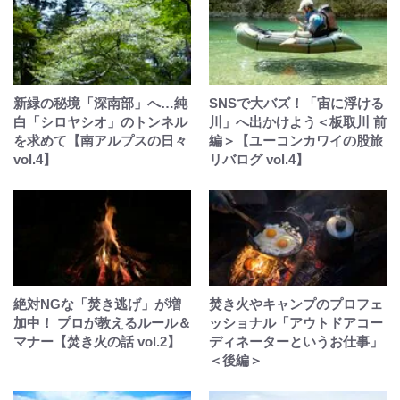
新緑の秘境「深南部」へ…純
SNSで大バズ！「宙に浮ける
白「シロヤシオ」のトンネル
川」へ出かけよう＜板取川 前
を求めて【南アルプスの日々
編＞【ユーコンカワイの股旅
vol.4】
リバログ vol.4】
絶対NGな「焚き逃げ」が増
焚き火やキャンプのプロフェ
加中！ プロが教えるルール＆
ッショナル「アウトドアコー
マナー【焚き火の話 vol.2】
ディネーターというお仕事」
＜後編＞