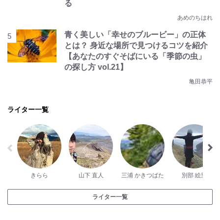
る
あめのちはれ
青く美しい「幸せのブルービー」の正体
とは？ 身近な場所で見つけるコツを紹介
【あなたのすぐそばにいる「季節の虫」
の探し方 vol.21】
亀田恭平
ライター一覧
きらら
山下 直人
三浦 かきつばた
別部 絵里
ライター一覧