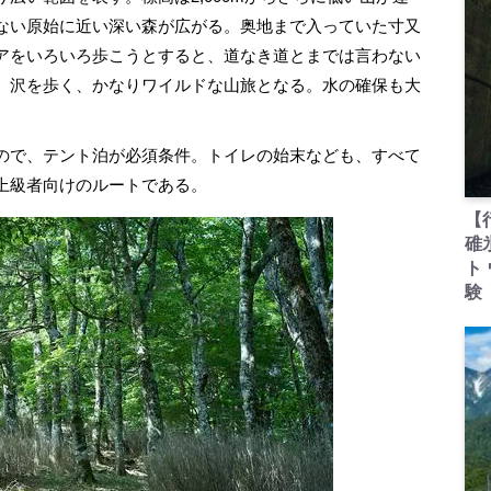
ない原始に近い深い森が広がる。奥地まで入っていた寸又
アをいろいろ歩こうとすると、道なき道とまでは言わない
、沢を歩く、かなりワイルドな山旅となる。水の確保も大
ので、テント泊が必須条件。トイレの始末なども、すべて
上級者向けのルートである。
【
碓
ト
験