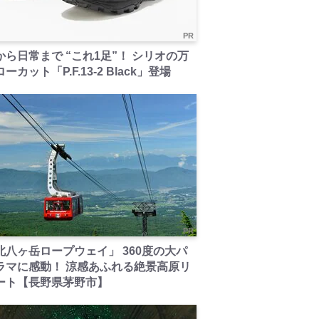
PR
から日常まで “これ1足”！ シリオの万
ーカット「P.F.13-2 Black」登場
PR
北八ヶ岳ロープウェイ」 360度の大パ
ラマに感動！ 涼感あふれる絶景高原リ
ート【長野県茅野市】