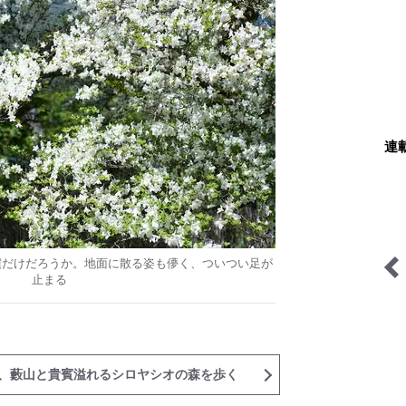
連
僕だけだろうか。地面に散る姿も儚く、ついつい足が
止まる
無人地帯の遊び方
サバイバル登山家を撮る
、藪山と貴賓溢れるシロヤシオの森を歩く