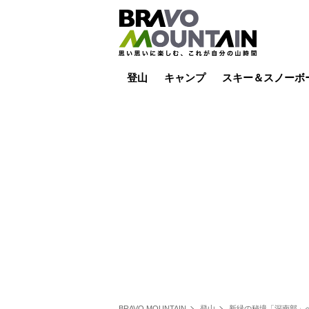
登山
キャンプ
スキー＆スノーボ
山小屋泊
山小屋ライブカメラ
テント泊
雪山
低山
山ご飯
その他登山
焚き火
その他キャンプ
スキー場ライブカ
バックカントリー
日帰り
キャンプ飯
スキー場
BRAVO MOUNTAIN
登山
新緑の秘境「深南部」へ