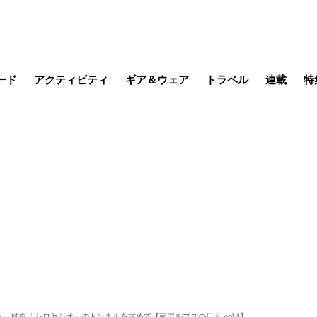
ード
アクティビティ
ギア＆ウェア
トラベル
連載
特
メラ
MTB
写真・動画
その他アクティビティ
キャンプ
スノー
その他
温泉・宿
名所・観光
日本で山
缶詰博士の
そこに山
ブーツの
日本人ハイカ
低山小道
尾瀬ガイド
わたし、
耕して焙
その他連
フィッシング
登山
食事・お酒
季節の虫
…純白「シロヤシオ」のトンネルを求めて【南アルプスの日々 vol.4】