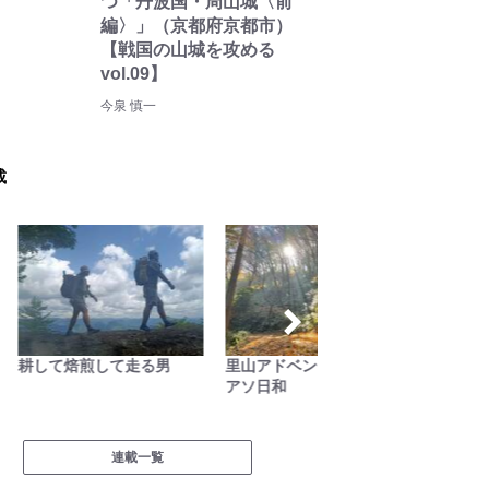
つ「丹波国・周山城〈前
編〉」（京都府京都市）
【戦国の山城を攻める
vol.09】
今泉 慎一
載
耕して焙煎して走る男
里山アドベンチャー！ソト
低山小
アソ日和
連載一覧