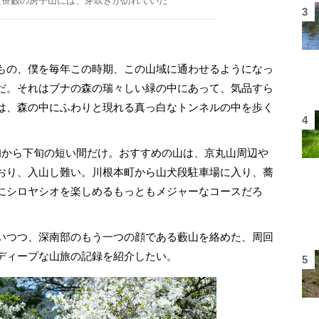
た笹藪の房子山には、芽吹きが訪れていた
もの、僕を毎年この時期、この山域に通わせるようになっ
だ。それはブナの森の瑞々しい緑の中にあって、気品すら
は、森の中にふわりと現れる真っ白なトンネルの中を歩く
から下旬の短い間だけ。おすすめの山は、京丸山周辺や
おり、入山し難い。川根本町から山犬段駐車場に入り、蕎
にシロヤシオを楽しめるもっともメジャーなコースだろ
いつつ、深南部のもう一つの顔である藪山を絡めた、周回
ディープな山旅の記録を紹介したい。