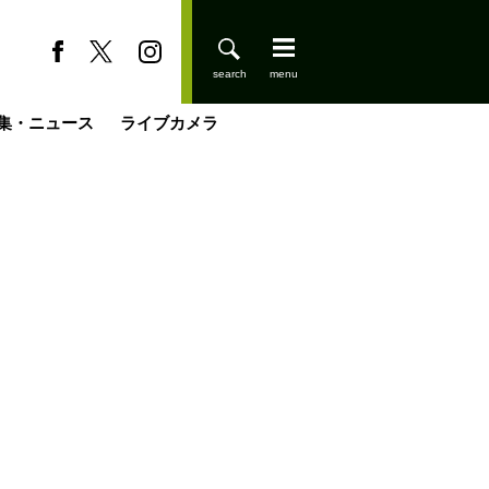
集・ニュース
ライブカメラ
登りはじめました
缶たん”CAN”P料理
小屋を興して
国の街角で
ーのネパール移住見聞録「Like a Rolling Stone」
具＆技術研究所
きららの“おぜ沼“日記
山小屋はじめます
煎して走る男
載
スキー場
山小屋