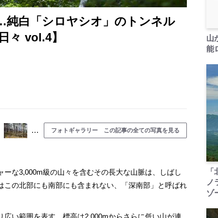
…純白「シロヤシオ」のトンネル
 vol.4】
山
能ロ
…
フォトギャラリー この記事の全ての写真を見る
「
ャーな3,000m級の山々を含むその長大な山脈は、しばし
ノ
はこの北部にも南部にも含まれない、「深南部」と呼ばれ
ゾ
い範囲を表す。標高は2,000mからさらに低い山が連