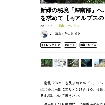
新緑の秘境「深南部」へ
を求めて【南アルプスの日々
登山
テント泊
2021.5.21
文、写真：
宇佐美 博之
#トレッキング
#ルート
#南アルプス
南北120kmにも及ぶ南アルプス。メジ
ば北部と南部にエリア分けされる。今回
る山域について書きたい。
深南部とは具体的に、光岳以南のかなり広