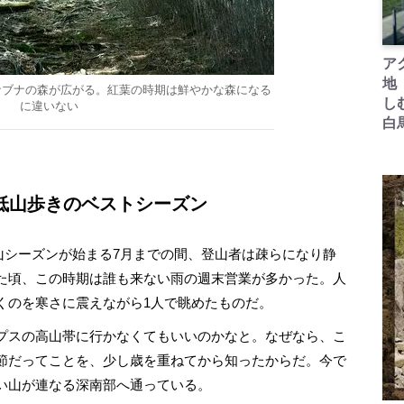
ア
地
なブナの森が広がる。紅葉の時期は鮮やかな森になる
し
に違いない
白
低山歩きのベストシーズン
シーズンが始まる7月までの間、登山者は疎らになり静
た頃、この時期は誰も来ない雨の週末営業が多かった。人
くのを寒さに震えながら1人で眺めたものだ。
プスの高山帯に行かなくてもいいのかなと。なぜなら、こ
節だってことを、少し歳を重ねてから知ったからだ。今で
い山が連なる深南部へ通っている。