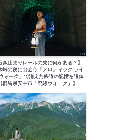
PR
行き止まりレールの先に何がある？】
氷峠の夜に出会う「メロディック ライ
 ウォーク」で消えた鉄道の記憶を追体
【群馬県安中市「廃線ウォーク」】