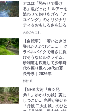
アユは「怒らせて掛け
る」魚だった！ ルアーを
追わせて釣りあげる「ア
ユイング」のオリジナリ
ティ＆おもしろさを知る
あめのちはれ
【自転車】「若いときは
登れたんだけど……」 グ
ラベルバイクで暑さに負
けそうなヒルクライム、
砂利道を疾走して少年時
代を振り返る50代の夏
長野県｜2026年
杉村 航
【NHK大河『豊臣兄
弟！』ゆかりの城】実に
しつこい… 光秀が築いた
「丹波 二大山城」のひと