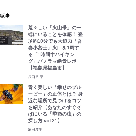
気記事
荒々しい「火山帯」の一
端にいることを体感！ 登
頂約10分でも大迫力「吾
妻小富士」火口を1周す
る「1時間半ハイキン
グ」パノラマ絶景レポ
【福島県福島市】
辰口 稚菜
青く美しい「幸せのブル
ービー」の正体とは？ 身
近な場所で見つけるコツ
を紹介【あなたのすぐそ
ばにいる「季節の虫」の
探し方 vol.21】
亀田恭平