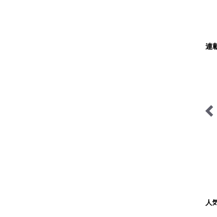
連
絶景キャンプ場ガイド-言
シン・サウナ村建設記
葉を失うほどの風景に会い
に行こう-
人