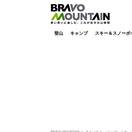
登山
キャンプ
スキー＆スノーボ
山小屋泊
山小屋ライブカメラ
テント泊
雪山
低山
山ご飯
その他登山
焚き火
その他キャンプ
スキー場ライブカ
バックカントリー
日帰り
キャンプ飯
スキー場
BRAVO MOUNTAIN
キャンプ
「トング」こそ、こ