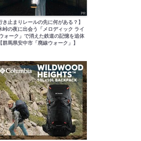
PR
行き止まりレールの先に何がある？】
氷峠の夜に出会う「メロディック ライ
 ウォーク」で消えた鉄道の記憶を追体
【群馬県安中市「廃線ウォーク」】