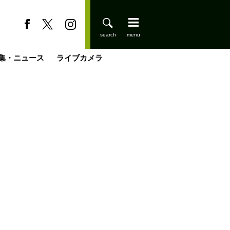
集・ニュース
ライブカメラ
登りはじめました
缶たん”CAN”P料理
小屋を興して
国の街角で
ーのネパール移住見聞録「Like a Rolling Stone」
具＆技術研究所
きららの“おぜ沼“日記
山小屋はじめます
載
スキー場
今日はどこでととのう？
山小屋