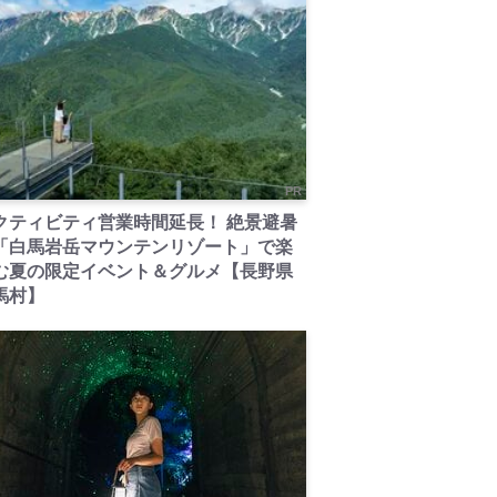
PR
クティビティ営業時間延長！ 絶景避暑
「白馬岩岳マウンテンリゾート」で楽
む夏の限定イベント＆グルメ【長野県
馬村】