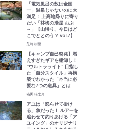
「電気風呂の数は全国
一」温泉じゃないのに大
満足！ 上高地帰りに寄り
たい「林檎の湯屋 おぶ
～」【山帰り、今日はど
こでととのう？ vol.7】
芝崎 樹里
【キャンプ自己啓発】増
えすぎたギアを棚卸し！
“ウルトラライト” 目指し
た「自分スタイル」再構
築でわかった「本当に必
要な7つの道具」とは
猫田 猫之介
アユは「怒らせて掛け
る」魚だった！ ルアーを
追わせて釣りあげる「ア
ユイング」のオリジナリ