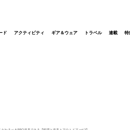
ード
アクティビティ
ギア＆ウェア
トラベル
連載
特
メラ
MTB
写真・動画
その他アクティビティ
キャンプ
スノー
その他
温泉・宿
名所・観光
季節の虫
日本で山
缶詰博士の
そこに山
ブーツの
日本人ハイカ
低山小道
尾瀬ガイド
わたし、
その他連
フィッシング
登山
食事・お酒
山帰り、
だわるべきBBQ道具である【料理と道具とアウトドア vol.3】