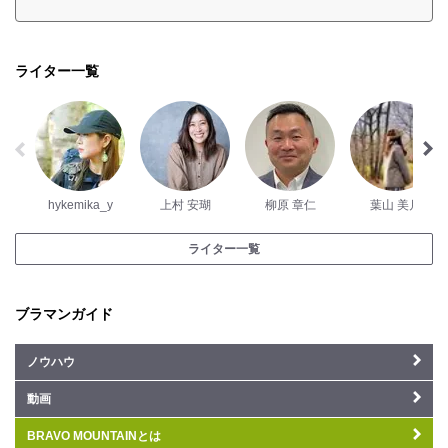
ライター一覧
hykemika_y
上村 安瑚
柳原 章仁
葉山 美月
ライター一覧
ブラマンガイド
ノウハウ
動画
BRAVO MOUNTAINとは