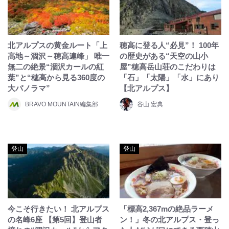
北アルプスの黄金ルート「上
穂高に登る人“必見”！ 100年
高地～涸沢～穂高連峰」 唯一
の歴史がある“天空の山小
無二の絶景“涸沢カールの紅
屋”穂高岳山荘のこだわりは
葉”と“穂高から見る360度の
「石」「太陽」「水」にあり
大パノラマ”
【北アルプス】
BRAVO MOUNTAIN編集部
谷山 宏典
登山
登山
今こそ行きたい！ 北アルプス
「標高2,367mの絶品ラーメ
の名峰6座 【第5回】登山者
ン！」冬の北アルプス・登っ