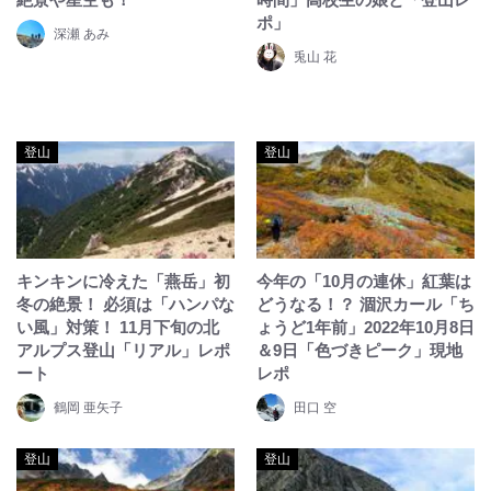
ポ」
深瀬 あみ
兎山 花
登山
登山
キンキンに冷えた「燕岳」初
今年の「10月の連休」紅葉は
冬の絶景！ 必須は「ハンパな
どうなる！？ 涸沢カール「ち
い風」対策！ 11月下旬の北
ょうど1年前」2022年10月8日
アルプス登山「リアル」レポ
＆9日「色づきピーク」現地
ート
レポ
鶴岡 亜矢子
田口 空
登山
登山