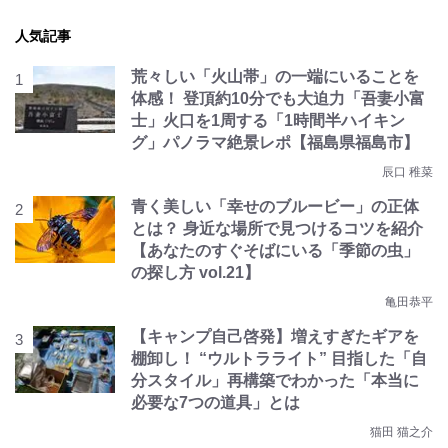
人気記事
荒々しい「火山帯」の一端にいることを
体感！ 登頂約10分でも大迫力「吾妻小富
士」火口を1周する「1時間半ハイキン
グ」パノラマ絶景レポ【福島県福島市】
辰口 稚菜
青く美しい「幸せのブルービー」の正体
とは？ 身近な場所で見つけるコツを紹介
【あなたのすぐそばにいる「季節の虫」
の探し方 vol.21】
亀田恭平
【キャンプ自己啓発】増えすぎたギアを
棚卸し！ “ウルトラライト” 目指した「自
分スタイル」再構築でわかった「本当に
必要な7つの道具」とは
猫田 猫之介