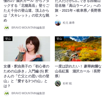
憧れの“涸沢カール”からアタ
た人だけが口にできる西穂山
ックする「北穂高岳」登りご
荘名物「高山ラーメン」への
たえ十分の登山道、頂上から
旅・2021年＜岐阜県／長野県
は「大キレット」の壮大な眺
＞
め
松元 麻希
BRAVO MOUNTAIN編集部
登山
登山
女優・釈由美子の「初心者の
一度は訪れたい！ 豪華絢爛な
ための山歩き」入門編 (5) 釈
山岳紅葉 涸沢カール〈長野
さんの「亡父との思い出の登
県〉
山」と「愛する3つの山」と
杉村 航
は？
BRAVO MOUNTAIN編集部