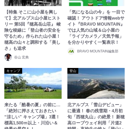
【特集 そこに山小屋を興し
「気になる山の今」を 一目で
て】北アルプス山小屋ヒスト
確認！ アウトドア情報webサ
リー 第5回『穂高岳山荘』 峻
イト『BRAVO MOUNTAIN』
険な稜線に「登山者の安全を
では人気の山域＆山小屋の
守るため」作られた山小屋！
「ライブカメラ／天気予報」
穂高の山々と調和する「美し
を分かりやすく一覧表示！
さ」も追求
BRAVO MOUNTAIN編集部
谷山 宏典
キャンプ
登山
来たる「酷暑の夏」の前に…
北アルプス「雪山デビュー」
「絶対に押さえておきたい
に最適！ 春の残雪期・4月初
“涼しい” キャンプ場」3選！
旬「西穂丸山」の絶景！ 新穂
標高1,500ｍ以上・川沿い＆
高ロープウェイ利用「片道2
絶景や星空も！
時間」高校生の娘と「登山レ