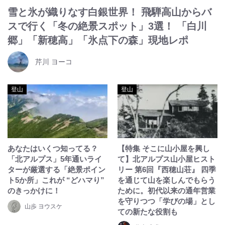
雪と氷が織りなす白銀世界！ 飛騨高山からバ
スで行く「冬の絶景スポット」3選！ 「白川
郷」「新穂高」「氷点下の森」現地レポ
芹川 ヨーコ
登山
登山
あなたはいくつ知ってる？
【特集 そこに山小屋を興し
「北アルプス」5年通いライ
て】北アルプス山小屋ヒスト
ターが厳選する「絶景ポイン
リー 第6回『西穂山荘』 四季
ト5か所」これが “どハマり”
を通じて山を楽しんでもらう
のきっかけに！
ために。初代以来の通年営業
を守りつつ「学びの場」とし
山歩 ヨウスケ
ての新たな役割も