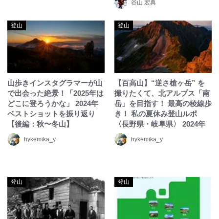
谷山 宏典
登山
登山
山歩きインスタグラマーが山
【百高山】“逆さ槍ヶ岳” を
で出会った絶景！「2025年は
撮りたくて、北アルプス「南
どこに登ろうかな」 2024年
岳」を目指す！ 最高の稜線歩
ベストショットを振り返り
き！ 私の夏休み登山ルポ
【後編：秋〜冬山】
〈長野県・岐阜県〉 2024年
hykemika_y
hykemika_y
登山
登山