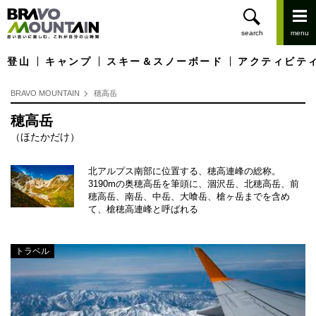
登山
キャンプ
スキー＆スノーボード
アクティビテ
BRAVO MOUNTAIN
穂高岳
穂高岳
（ほたかだけ）
北アルプス南部に位置する、穂高連峰の総称。
3190mの奥穂高岳を筆頭に、涸沢岳、北穂高岳、前
穂高岳、南岳、中岳、大喰岳、槍ヶ岳までを含め
て、槍穂高連峰と呼ばれる
トラベル