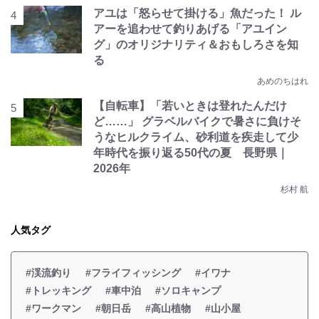
アユは「怒らせて掛ける」魚だった！ ル
アーを追わせて釣りあげる「アユイン
グ」のオリジナリティ＆おもしろさを知
る
あめのちはれ
【自転車】「若いときは登れたんだけ
ど……」 グラベルバイクで暑さに負けそ
うなヒルクライム、砂利道を疾走して少
年時代を振り返る50代の夏 長野県｜
2026年
杉村 航
人気タグ
#渓流釣り
#フライフィッシング
#イワナ
#トレッキング
#車中泊
#ソロキャンプ
#ワークマン
#朝日岳
#高山植物
#山小屋