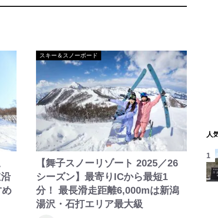
スキー＆スノーボード
人
こ
【舞子スノーリゾート 2025／26
道沿
シーズン】最寄りICから最短1
すめ
分！ 最長滑走距離6,000mは新潟
湯沢・石打エリア最大級