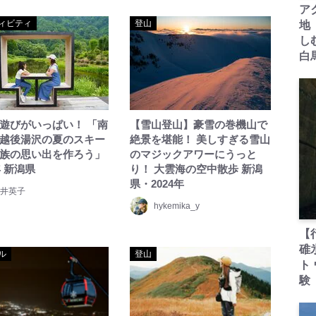
ア
ィビティ
登山
地
し
白
遊びがいっぱい！ 「南
【雪山登山】豪雪の巻機山で
越後湯沢の夏のスキー
絶景を堪能！ 美しすぎる雪山
族の思い出を作ろう」
のマジックアワーにうっと
年 新潟県
り！ 大雲海の空中散歩 新潟
県・2024年
井英子
hykemika_y
【
碓
ル
登山
ト
験