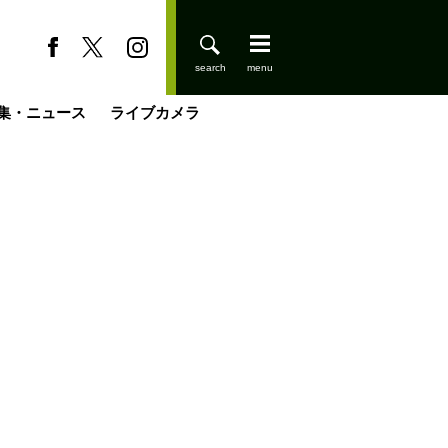
集・ニュース
ライブカメラ
缶たん”CAN”P料理
小屋を興して
国の街角で
ーのネパール移住見聞録「Like a Rolling Stone」
具＆技術研究所
きららの“おぜ沼“日記
山小屋はじめます
煎して走る男
載
スキー場
登りはじめました
山小屋