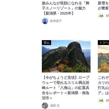
族みんなが笑顔になれる「舞
新雪を
子スノーリゾート」の魅力
が豊富
【新潟県・2025年】
B
松井英子
登山
トラベ
【今がちょうど見頃】ロープ
これぞ
ウェーで登れるスリル満点岩
カリの
峰ルート「八海山」の紅葉具
打丸山
合をレポート＜新潟県・南魚
ア」は
沼市＞
B
池田 圭