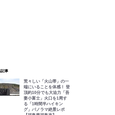
気記事
荒々しい「火山帯」の一
端にいることを体感！ 登
頂約10分でも大迫力「吾
妻小富士」火口を1周す
る「1時間半ハイキン
グ」パノラマ絶景レポ