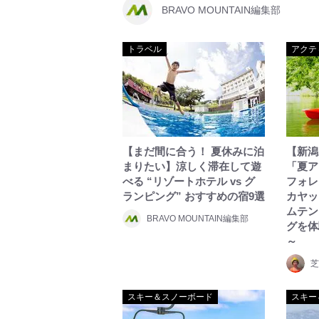
BRAVO MOUNTAIN編集部
トラベル
アクテ
【まだ間に合う！ 夏休みに泊
【新潟
まりたい】涼しく滞在して遊
「夏ア
べる “リゾートホテル vs グ
フォレ
ランピング” おすすめの宿9選
カヤッ
ムテン
BRAVO MOUNTAIN編集部
グを体
～
芝
スキー＆スノーボード
スキー