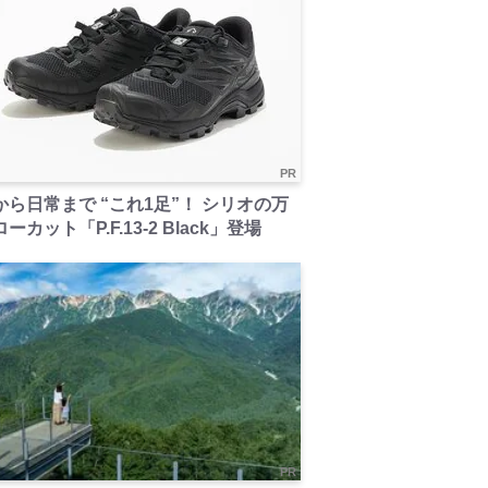
PR
から日常まで “これ1足”！ シリオの万
ーカット「P.F.13-2 Black」登場
PR