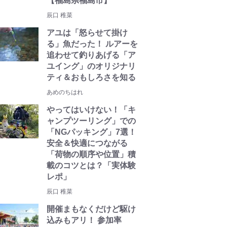
【福島県福島市】
辰口 稚菜
アユは「怒らせて掛け
る」魚だった！ ルアーを
追わせて釣りあげる「ア
ユイング」のオリジナリ
ティ＆おもしろさを知る
あめのちはれ
やってはいけない！「キ
ャンプツーリング」での
「NGパッキング」7選！
安全＆快適につながる
「荷物の順序や位置」積
載のコツとは？「実体験
レポ」
辰口 稚菜
開催まもなくだけど駆け
込みもアリ！ 参加率