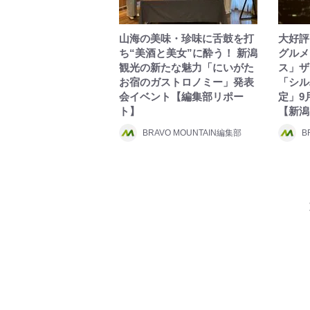
山海の美味・珍味に舌鼓を打
大好評
ち“美酒と美女”に酔う！ 新潟
グルメ
観光の新たな魅力「にいがた
ス」ザ
お宿のガストロノミー」発表
「シル
会イベント【編集部リポー
定」9
ト】
【新潟
BRAVO MOUNTAIN編集部
B