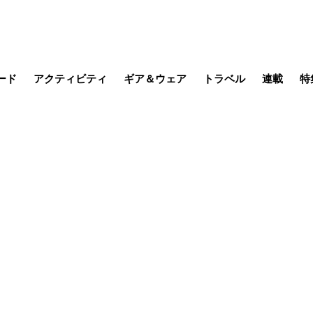
ード
アクティビティ
ギア＆ウェア
トラベル
連載
特
メラ
MTB
写真・動画
その他アクティビティ
キャンプ
スノー
その他
温泉・宿
名所・観光
缶詰博士の
そこに山
ブーツの
季節の虫
日本人ハイカ
低山小道
尾瀬ガイド
わたし、
耕して焙
その他連
フィッシング
登山
食事・お酒
日本で山