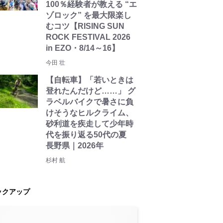
100％経験者が教える “エ
ゾロック” を最大限楽し
むコツ【RISING SUN
ROCK FESTIVAL 2026
in EZO・8/14～16】
今田 壮
【自転車】「若いときは
登れたんだけど……」 グ
ラベルバイクで暑さに負
けそうなヒルクライム、
砂利道を疾走して少年時
代を振り返る50代の夏
長野県｜2026年
杉村 航
ックアップ