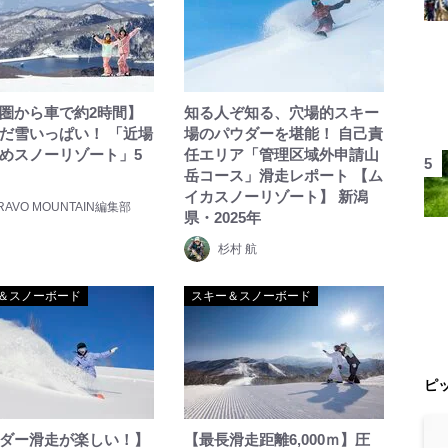
圏から車で約2時間】
知る人ぞ知る、穴場的スキー
だ雪いっぱい！ 「近場
場のパウダーを堪能！ 自己責
めスノーリゾート」5
任エリア「管理区域外申請山
岳コース」滑走レポート 【ム
イカスノーリゾート】 新潟
RAVO MOUNTAIN編集部
県・2025年
杉村 航
＆スノーボード
スキー＆スノーボード
ピ
ダー滑走が楽しい！】
【最長滑走距離6,000ｍ】圧