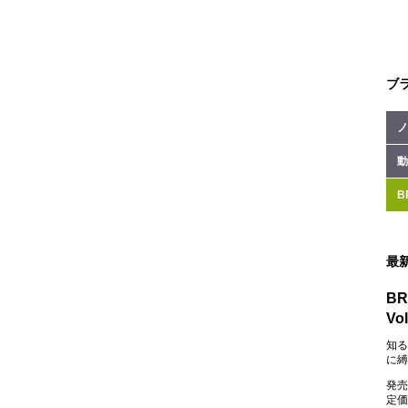
ブ
ノ
動
B
最
BR
Vol
知る
に縛
発売
定価：