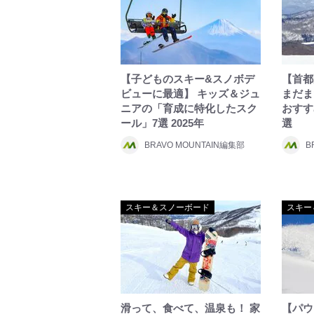
【子どものスキー&スノボデ
【首都
ビューに最適】 キッズ＆ジュ
まだま
ニアの「育成に特化したスク
おすす
ール」7選 2025年
選
BRAVO MOUNTAIN編集部
B
スキー＆スノーボード
スキー
滑って、食べて、温泉も！ 家
【パウ