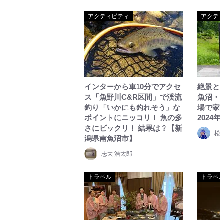
アクティビティ
アクテ
インターから車10分でアクセ
絶景と
ス「魚野川C&R区間」で渓流
魚沼・
釣り「いかにも釣れそう」な
場で家
ポイントにニッコリ！ 魚の多
2024
さにビックリ！ 結果は？【新
松
潟県南魚沼市】
志太 浩太郎
トラベル
トラベ