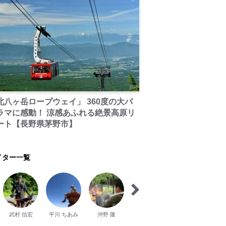
PR
北八ヶ岳ロープウェイ」 360度の大パ
ラマに感動！ 涼感あふれる絶景高原リ
ート【長野県茅野市】
イター一覧
武村 信宏
平川 ちあみ
沖野 隆
シマネコキネマ
庄司 有華
オ