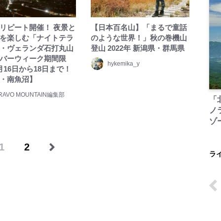
リピート開催！ 夜景と
【日本百名山】「まるで童話
を楽しむ「ナイトテラ
のような世界！」秋の巻機山
・ヴェランダ石打丸山
登山 2022年 新潟県・群馬県
バーウィーク期間限
hykemika_y
月16日から18日まで！
・南魚沼】
RAVO MOUNTAIN編集部
「
ノ
ゾ
1
2
ラ