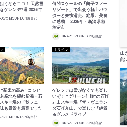
狙うならココ！ 天然雪
倒的スケールの「舞子スノー
なゲレンデ7選 2025年
リゾート」で出会う極上パウ
ダーと爽快滑走、絶景、美食
RAVO MOUNTAIN編集部
に感動！ 2025年・新潟県南
魚沼市
BRAVO MOUNTAIN編集部
ル
トラベル
山
能ロ
 “新米の高み” コシヒ
ゲレンデは雪がなくても楽し
名産地を望む新潟・石
いぞ！ “グリーン仕様”の石打
スキー場の「秋フェ
丸山スキー場『ザ・ヴェラン
味も風景も最高でした
ダ石打丸山』で楽しむ「絶景
＆グルメドライブ」
RAVO MOUNTAIN編集部
BRAVO MOUNTAIN編集部