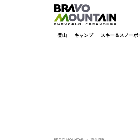
登山
キャンプ
スキー＆スノーボ
山小屋泊
山小屋ライブカメラ
テント泊
雪山
低山
山ご飯
その他登山
焚き火
その他キャンプ
スキー場ライブカ
バックカントリー
日帰り
キャンプ飯
スキー場
BRAVO MOUNTAIN
南魚沼市