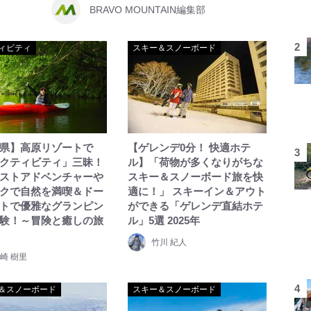
BRAVO MOUNTAIN編集部
ィビティ
スキー＆スノーボード
県】高原リゾートで
【ゲレンデ0分！ 快適ホテ
クティビティ」三昧！
ル】「荷物が多くなりがちな
ストアドベンチャーや
スキー＆スノーボード旅を快
クで自然を満喫＆ドー
適に！」 スキーイン＆アウト
トで優雅なグランピン
ができる「ゲレンデ直結ホテ
験！～冒険と癒しの旅
ル」5選 2025年
竹川 紀人
崎 樹里
＆スノーボード
スキー＆スノーボード