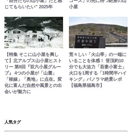
「自分たちの山小屋」だと感
コース」の先に待つ絶景の山
じてもらいたい” 2025年
小屋
【特集 そこに山小屋を興し
荒々しい「火山帯」の一端に
て】北アルプス山小屋ヒスト
いることを体感！ 登頂約10
リー 第8回『双六小屋グルー
分でも大迫力「吾妻小富士」
プ』 4つの小屋が「山麓」
火口を1周する「1時間半ハイ
「稜線」「奥地」に点在。変
キング」パノラマ絶景レポ
化に富んだ自然や風景との出
【福島県福島市】
会いが魅力に
人気タグ