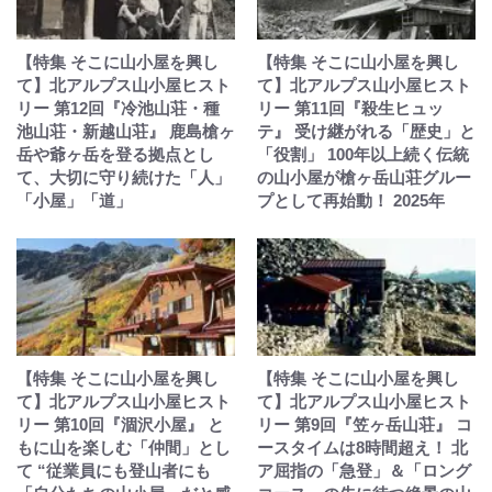
【特集 そこに山小屋を興し
【特集 そこに山小屋を興し
て】北アルプス山小屋ヒスト
て】北アルプス山小屋ヒスト
リー 第12回『冷池山荘・種
リー 第11回『殺生ヒュッ
池山荘・新越山荘』 鹿島槍ヶ
テ』 受け継がれる「歴史」と
岳や爺ヶ岳を登る拠点とし
「役割」 100年以上続く伝統
て、大切に守り続けた「人」
の山小屋が槍ヶ岳山荘グルー
「小屋」「道」
プとして再始動！ 2025年
【特集 そこに山小屋を興し
【特集 そこに山小屋を興し
て】北アルプス山小屋ヒスト
て】北アルプス山小屋ヒスト
リー 第10回『涸沢小屋』 と
リー 第9回『笠ヶ岳山荘』 コ
もに山を楽しむ「仲間」とし
ースタイムは8時間超え！ 北
て “従業員にも登山者にも
ア屈指の「急登」＆「ロング