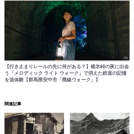
PR
【行き止まりレールの先に何がある？】碓氷峠の夜に出会
う「メロディック ライト ウォーク」で消えた鉄道の記憶
を追体験【群馬県安中市「廃線ウォーク」】
関連記事