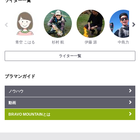
ライター一覧
青空 こはる
杉村 航
伊藤 源
中島力
ライター一覧
ブラマンガイド
ノウハウ
動画
BRAVO MOUNTAINとは