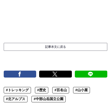
記事本文に戻る
#トレッキング
#歴史
#百名山
#山小屋
#北アルプス
#中部山岳国立公園