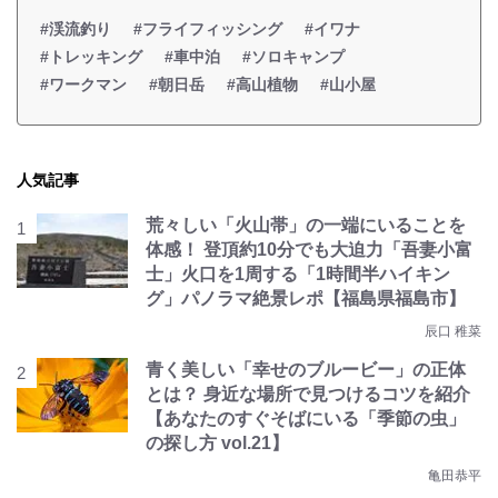
#渓流釣り
#フライフィッシング
#イワナ
#トレッキング
#車中泊
#ソロキャンプ
#ワークマン
#朝日岳
#高山植物
#山小屋
人気記事
荒々しい「火山帯」の一端にいることを
体感！ 登頂約10分でも大迫力「吾妻小富
士」火口を1周する「1時間半ハイキン
グ」パノラマ絶景レポ【福島県福島市】
辰口 稚菜
青く美しい「幸せのブルービー」の正体
とは？ 身近な場所で見つけるコツを紹介
【あなたのすぐそばにいる「季節の虫」
の探し方 vol.21】
亀田恭平