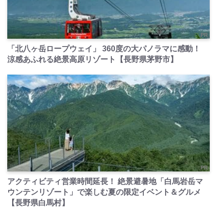
PR
「北八ヶ岳ロープウェイ」 360度の大パノラマに感動！
涼感あふれる絶景高原リゾート【長野県茅野市】
PR
アクティビティ営業時間延長！ 絶景避暑地「白馬岩岳マ
ウンテンリゾート」で楽しむ夏の限定イベント＆グルメ
【長野県白馬村】