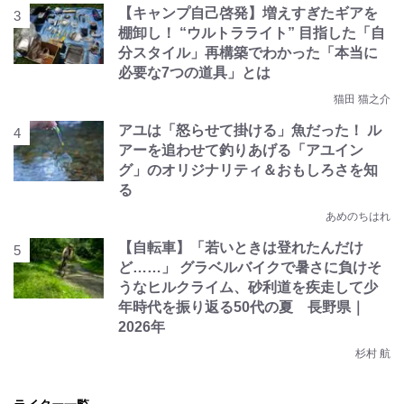
【キャンプ自己啓発】増えすぎたギアを
棚卸し！ “ウルトラライト” 目指した「自
分スタイル」再構築でわかった「本当に
必要な7つの道具」とは
猫田 猫之介
アユは「怒らせて掛ける」魚だった！ ル
アーを追わせて釣りあげる「アユイン
グ」のオリジナリティ＆おもしろさを知
る
あめのちはれ
【自転車】「若いときは登れたんだけ
ど……」 グラベルバイクで暑さに負けそ
うなヒルクライム、砂利道を疾走して少
年時代を振り返る50代の夏 長野県｜
2026年
杉村 航