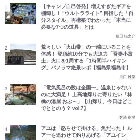
【キャンプ自己啓発】増えすぎたギアを
棚卸し！ “ウルトラライト” 目指した「自
分スタイル」再構築でわかった「本当に
必要な7つの道具」とは
猫田 猫之介
荒々しい「火山帯」の一端にいることを
体感！ 登頂約10分でも大迫力「吾妻小富
士」火口を1周する「1時間半ハイキン
グ」パノラマ絶景レポ【福島県福島市】
辰口 稚菜
「電気風呂の数は全国一」温泉じゃない
のに大満足！ 上高地帰りに寄りたい「林
檎の湯屋 おぶ～」【山帰り、今日はどこ
でととのう？ vol.7】
芝崎 樹里
アユは「怒らせて掛ける」魚だった！ ル
アーを追わせて釣りあげる「アユイン