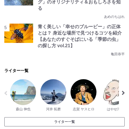
グ」のオリジナリティ＆おもしろさを知
る
あめのちはれ
青く美しい「幸せのブルービー」の正体
とは？ 身近な場所で見つけるコツを紹介
【あなたのすぐそばにいる「季節の虫」
の探し方 vol.21】
亀田恭平
ライター一覧
森山 伸也
河井 拓磨
志賀 ヤスヒロ
はやせ淳
ライター一覧