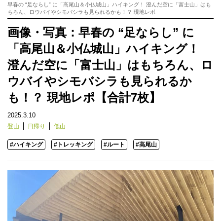
早春の “足ならし” に「高尾山＆小仏城山」ハイキング！ 澄んだ空に「富士山」はも
ちろん、ロウバイやシモバシラも見られるかも！？ 現地レポ
画像・写真：早春の “足ならし” に
「高尾山＆小仏城山」ハイキング！
澄んだ空に「富士山」はもちろん、ロ
ウバイやシモバシラも見られるか
も！？ 現地レポ【合計7枚】
2025.3.10
登山
日帰り
低山
#ハイキング
#トレッキング
#ルート
#高尾山