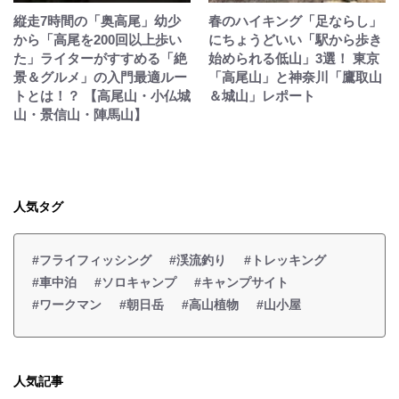
縦走7時間の「奥高尾」幼少
春のハイキング「足ならし」
から「高尾を200回以上歩い
にちょうどいい「駅から歩き
た」ライターがすすめる「絶
始められる低山」3選！ 東京
景＆グルメ」の入門最適ルー
「高尾山」と神奈川「鷹取山
トとは！？ 【高尾山・小仏城
＆城山」レポート
山・景信山・陣馬山】
人気タグ
#フライフィッシング
#渓流釣り
#トレッキング
#車中泊
#ソロキャンプ
#キャンプサイト
#ワークマン
#朝日岳
#高山植物
#山小屋
人気記事