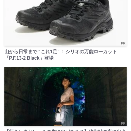
PR
山から日常まで “これ1足”！ シリオの万能ローカット
「P.F.13-2 Black」登場
PR