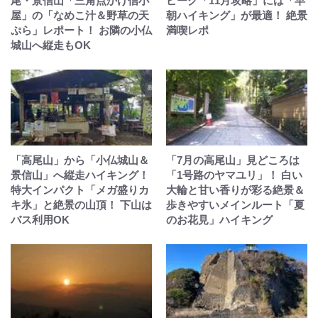
尾・景信山「三角点かげ信小
ピーク「11月攻略」には「早
屋」の「なめこ汁＆野草の天
朝ハイキング」が最適！ 絶景
ぷら」レポート！ お隣の小仏
満喫レポ
城山へ縦走もOK
「高尾山」から「小仏城山＆
「7月の高尾山」見どころは
景信山」へ縦走ハイキング！
「1号路のヤマユリ」！ 白い
特大インパクト「メガ盛りカ
大輪と甘い香りが彩る絶景＆
キ氷」と絶景の山頂！ 下山は
歩きやすいメインルート「夏
バス利用OK
のお花見」ハイキング