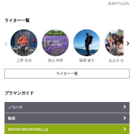
あめのちはれ
ライター一覧
上野 岳光
泉山 幸聖
藤櫻 峯久
あおき ゆう
ライター一覧
ブラマンガイド
ノウハウ
動画
BRAVO MOUNTAINとは