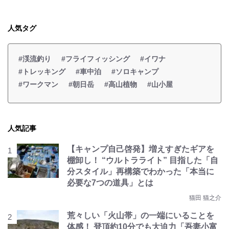
人気タグ
#渓流釣り
#フライフィッシング
#イワナ
#トレッキング
#車中泊
#ソロキャンプ
#ワークマン
#朝日岳
#高山植物
#山小屋
人気記事
【キャンプ自己啓発】増えすぎたギアを
棚卸し！ “ウルトラライト” 目指した「自
分スタイル」再構築でわかった「本当に
必要な7つの道具」とは
猫田 猫之介
荒々しい「火山帯」の一端にいることを
体感！ 登頂約10分でも大迫力「吾妻小富