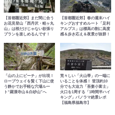
【首都圏近郊】まだ間に合う
【首都圏近郊】春の週末ハイ
お花見登山「西丹沢・畦ヶ丸
キングおすすめルート「足利
山」は桜だけじゃない欲張り
アルプス」は標高の割に高度
プランを楽しめるんです！
感＆歩き応え＆夜景が抜群！
「山の上にビーチ」が出現！
荒々しい「火山帯」の一端に
ロープウェイを賢く下山に使
いることを体感！ 登頂約10
う静かでお手軽な穴場ルー
分でも大迫力「吾妻小富士」
ト“羅漢寺山＆白砂山”へ
火口を1周する「1時間半ハイ
キング」パノラマ絶景レポ
【福島県福島市】