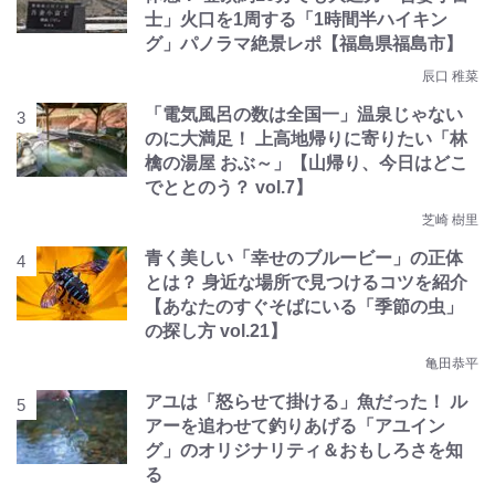
士」火口を1周する「1時間半ハイキン
グ」パノラマ絶景レポ【福島県福島市】
辰口 稚菜
「電気風呂の数は全国一」温泉じゃない
のに大満足！ 上高地帰りに寄りたい「林
檎の湯屋 おぶ～」【山帰り、今日はどこ
でととのう？ vol.7】
芝崎 樹里
青く美しい「幸せのブルービー」の正体
とは？ 身近な場所で見つけるコツを紹介
【あなたのすぐそばにいる「季節の虫」
の探し方 vol.21】
亀田恭平
アユは「怒らせて掛ける」魚だった！ ル
アーを追わせて釣りあげる「アユイン
グ」のオリジナリティ＆おもしろさを知
る