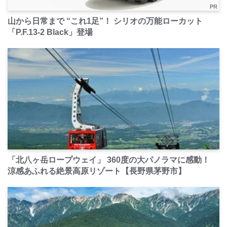
PR
山から日常まで “これ1足”！ シリオの万能ローカット
「P.F.13-2 Black」登場
PR
「北八ヶ岳ロープウェイ」 360度の大パノラマに感動！
涼感あふれる絶景高原リゾート【長野県茅野市】